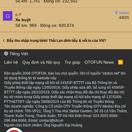
Số km
1,751
Động cơ
232,502
g_d
G
4/9/25
Xe buýt
Số km
969
Động cơ
920,074
Bẫy thu nhập trung bình! Thái Lan dính bẫy & nỗi lo của VN?
Tiếng Việt
Liên hệ
Quy định và Nội quy
Trợ giúp
OTOFUN News
R
S
S
Bản quyền 2006 OTOFUN, bảo lưu mọi quyền. Ghi rõ nguồn "otofun.net" khi
sử dụng thông tin từ website này.
Giấy phép thiết lập mạng xã hội số 245/GP-BTTTT của Bộ Thông tin và
Truyền thông cấp ngày 13/05/2016; Giấy phép sửa đổi, bổ sung số 459/GP-
BTTTT cấp ngày 28/10/2019; Giấy xác nhận thay đổi địa chỉ thay đổi địa chỉ
trụ sở chính trong Giấy phép thiết lập mạng xã hội trên mạng số 137/GXN-
PTTH&TTĐT cấp ngày 28/06/2024 của Bộ Thông tin và Truyền thông.
Tên doanh nghiệp: Công ty Cổ phần OTV Truyền thông (OTV Media) Địa chỉ
trụ sở chính: T05-VP21, Tầng 5 Tòa nhà Stellar Garden, Số 35 Lê Văn Thiêm,
Thanh Xuân Trung, Thanh Xuân, TP Hà Nội Điện thoại: 024.3555.8066 -
096.494.6066; Email: contact@otv.vn
Người chịu trách nhiệm: Ông Nguyễn Đại Hoàng.