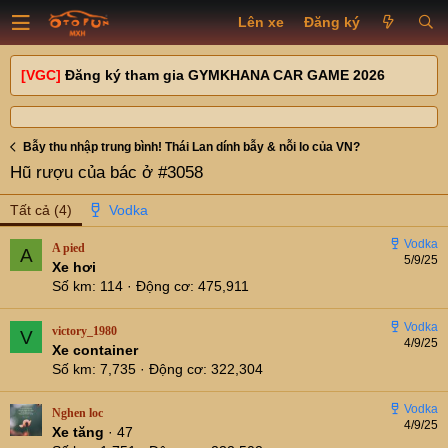
Lên xe
Đăng ký
[VGC]
Đăng ký tham gia GYMKHANA CAR GAME 2026
Bẫy thu nhập trung bình! Thái Lan dính bẫy & nỗi lo của VN?
Hũ rượu của bác ở #3058
Tất cả
(4)
A pied
A
5/9/25
Xe hơi
Số km
114
Động cơ
475,911
victory_1980
V
4/9/25
Xe container
Số km
7,735
Động cơ
322,304
Nghen loc
4/9/25
Xe tăng
·
47