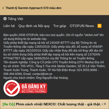
Thanh lý Garmin Approach S70 màu đen
Tiếng Việt
Liên hệ
Quy định và Nội quy
Trợ giúp
OTOFUN News
R
S
S
Bản quyền 2006 OTOFUN, bảo lưu mọi quyền. Ghi rõ nguồn "otofun.net" khi
sử dụng thông tin từ website này.
Giấy phép thiết lập mạng xã hội số 245/GP-BTTTT của Bộ Thông tin và
Truyền thông cấp ngày 13/05/2016; Giấy phép sửa đổi, bổ sung số 459/GP-
BTTTT cấp ngày 28/10/2019; Giấy xác nhận thay đổi địa chỉ thay đổi địa chỉ
trụ sở chính trong Giấy phép thiết lập mạng xã hội trên mạng số 137/GXN-
PTTH&TTĐT cấp ngày 28/06/2024 của Bộ Thông tin và Truyền thông.
Tên doanh nghiệp: Công ty Cổ phần OTV Truyền thông (OTV Media) Địa chỉ
trụ sở chính: T05-VP21, Tầng 5 Tòa nhà Stellar Garden, Số 35 Lê Văn Thiêm,
Thanh Xuân Trung, Thanh Xuân, TP Hà Nội Điện thoại: 024.3555.8066 -
096.494.6066; Email: contact@otv.vn
Người chịu trách nhiệm: Ông Nguyễn Đại Hoàng.
[Xe Cộ]
Phim cách nhiệt NEXCO: Chất lượng thật - giá thật. Giá 