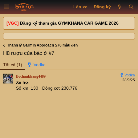
Lên xe
Đăng ký
[VGC]
Đăng ký tham gia GYMKHANA CAR GAME 2026
Thanh lý Garmin Approach S70 màu đen
Hũ rượu của bác ở #7
Tất cả
(1)
Bochaukhang4489
28/9/25
Xe hơi
Số km
130
Động cơ
230,776