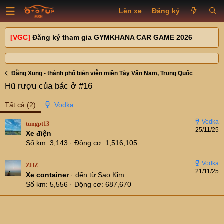
Lên xe
Đăng ký
[VGC]
Đăng ký tham gia GYMKHANA CAR GAME 2026
Đằng Xung - thành phố biên viễn miền Tây Vân Nam, Trung Quốc
Hũ rượu của bác ở #16
Tất cả
(2)
tungpt13
25/11/25
Xe điện
Số km
3,143
Động cơ
1,516,105
ZHZ
21/11/25
Xe container
·
đến từ
Sao Kim
Số km
5,556
Động cơ
687,670