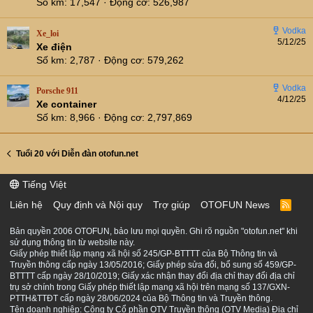
Số km
17,547
Động cơ
526,987
Xe_loi
5/12/25
Xe điện
Số km
2,787
Động cơ
579,262
Porsche 911
4/12/25
Xe container
Số km
8,966
Động cơ
2,797,869
Tuổi 20 với Diễn đàn otofun.net
Tiếng Việt
Liên hệ
Quy định và Nội quy
Trợ giúp
OTOFUN News
R
S
S
Bản quyền 2006 OTOFUN, bảo lưu mọi quyền. Ghi rõ nguồn "otofun.net" khi
sử dụng thông tin từ website này.
Giấy phép thiết lập mạng xã hội số 245/GP-BTTTT của Bộ Thông tin và
Truyền thông cấp ngày 13/05/2016; Giấy phép sửa đổi, bổ sung số 459/GP-
BTTTT cấp ngày 28/10/2019; Giấy xác nhận thay đổi địa chỉ thay đổi địa chỉ
trụ sở chính trong Giấy phép thiết lập mạng xã hội trên mạng số 137/GXN-
PTTH&TTĐT cấp ngày 28/06/2024 của Bộ Thông tin và Truyền thông.
Tên doanh nghiệp: Công ty Cổ phần OTV Truyền thông (OTV Media) Địa chỉ