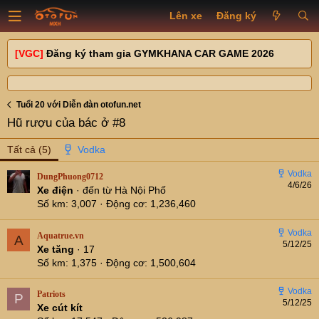
Lên xe
Đăng ký
[VGC]
Đăng ký tham gia GYMKHANA CAR GAME 2026
Tuổi 20 với Diễn đàn otofun.net
Hũ rượu của bác ở #8
Tất cả
(5)
DungPhuong0712
4/6/26
Xe điện
·
đến từ
Hà Nội Phố
Số km
3,007
Động cơ
1,236,460
Aquatrue.vn
A
5/12/25
Xe tăng
·
17
Số km
1,375
Động cơ
1,500,604
Patriots
P
5/12/25
Xe cút kít