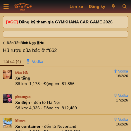
Lên xe
Đăng ký
[VGC]
Đăng ký tham gia GYMKHANA CAR GAME 2026
Đón Tết Bính Ngọ 🧧🐎
Hũ rượu của bác ở #662
Tất cả
(4)
Đêm HG
18/2/26
Xe tăng
Số km
1,178
Động cơ
81,856
phuongan
17/2/26
Xe điện
·
đến từ
Hà Nội
Số km
4,336
Động cơ
812,489
Mimeo
16/2/26
Xe container
·
đến từ
Neverland