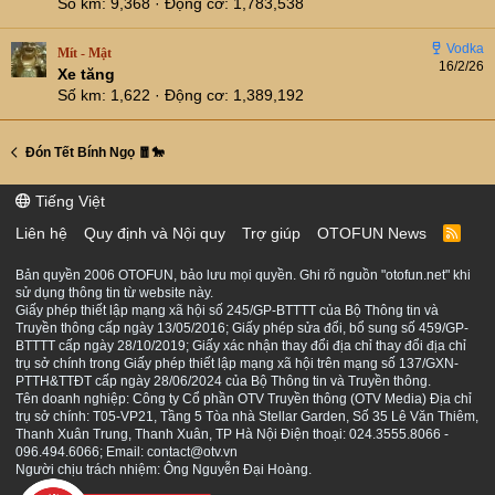
Số km
9,368
Động cơ
1,783,538
Mít - Mật
16/2/26
Xe tăng
Số km
1,622
Động cơ
1,389,192
Đón Tết Bính Ngọ 🧧🐎
Tiếng Việt
Liên hệ
Quy định và Nội quy
Trợ giúp
OTOFUN News
R
S
S
Bản quyền 2006 OTOFUN, bảo lưu mọi quyền. Ghi rõ nguồn "otofun.net" khi
sử dụng thông tin từ website này.
Giấy phép thiết lập mạng xã hội số 245/GP-BTTTT của Bộ Thông tin và
Truyền thông cấp ngày 13/05/2016; Giấy phép sửa đổi, bổ sung số 459/GP-
BTTTT cấp ngày 28/10/2019; Giấy xác nhận thay đổi địa chỉ thay đổi địa chỉ
trụ sở chính trong Giấy phép thiết lập mạng xã hội trên mạng số 137/GXN-
PTTH&TTĐT cấp ngày 28/06/2024 của Bộ Thông tin và Truyền thông.
Tên doanh nghiệp: Công ty Cổ phần OTV Truyền thông (OTV Media) Địa chỉ
trụ sở chính: T05-VP21, Tầng 5 Tòa nhà Stellar Garden, Số 35 Lê Văn Thiêm,
Thanh Xuân Trung, Thanh Xuân, TP Hà Nội Điện thoại: 024.3555.8066 -
096.494.6066; Email: contact@otv.vn
Người chịu trách nhiệm: Ông Nguyễn Đại Hoàng.