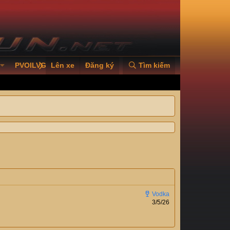
PVOILVGC2026
Lên xe
Đăng ký
Tìm kiếm
3/5/26