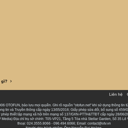
 gì?
Liên hệ
06 OTOFUN, bảo lưu mọi quyền. Ghi rõ nguồn "otofun.net" khi sử dụng thông tin từ
ng tin và Truyền thông cấp ngày 13/05/2016; Giấy phép sửa đổi, bổ sung số 459/G
Giấy phép thiết lập mạng xã hội trên mạng số 137/GXN-PTTH&TTĐT cấp ngày 28/06/2
Media) Địa chỉ trụ sở chính: T05-VP21, Tầng 5 Tòa nhà Stellar Garden, Số 35 L
thoại: 024.3555.8066 - 096.494.6066; Email: contact@otv.vn