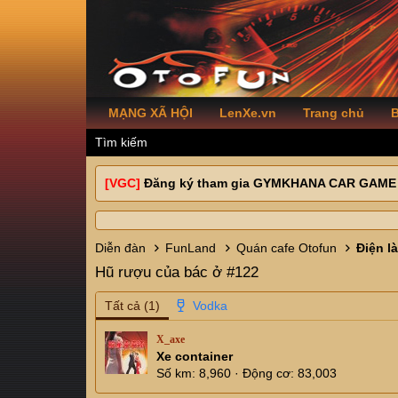
MẠNG XÃ HỘI
LenXe.vn
Trang chủ
B
Tìm kiếm
[VGC]
Đăng ký tham gia GYMKHANA CAR GAME
Diễn đàn
FunLand
Quán cafe Otofun
Điện là
Hũ rượu của bác ở #122
Tất cả
(1)
X_axe
Xe container
Số km
8,960
Động cơ
83,003