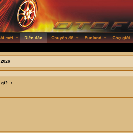
ài mới
Diễn đàn
Chuyên đề
Funland
Chợ giời
 2026
 gì?