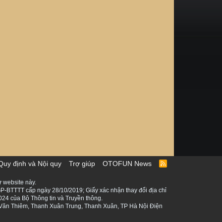
Quy định và Nội quy
Trợ giúp
OTOFUN News
R
S
S
 website này.
P-BTTTT cấp ngày 28/10/2019; Giấy xác nhận thay đổi địa chỉ
024 của Bộ Thông tin và Truyền thông.
ê Văn Thiêm, Thanh Xuân Trung, Thanh Xuân, TP Hà Nội Điện