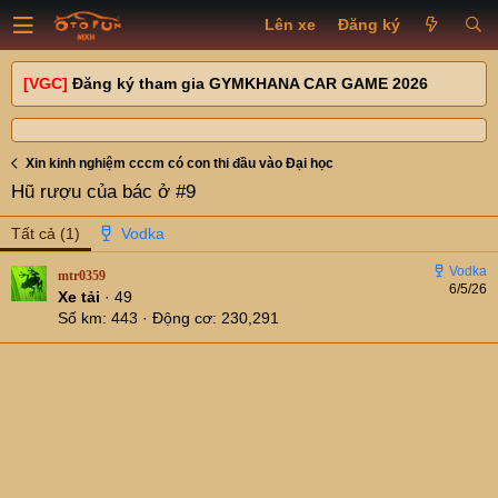
Lên xe
Đăng ký
[VGC]
Đăng ký tham gia GYMKHANA CAR GAME 2026
Xin kinh nghiệm cccm có con thi đầu vào Đại học
Hũ rượu của bác ở #9
Tất cả
(1)
mtr0359
6/5/26
Xe tải
·
49
Số km
443
Động cơ
230,291