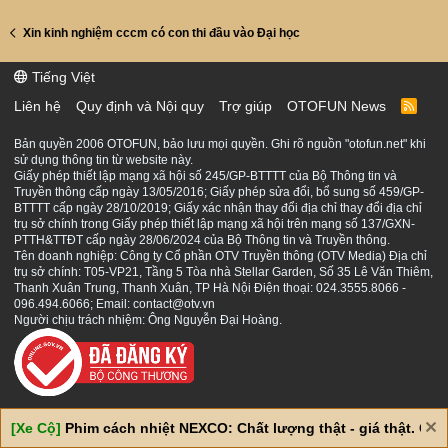
Xin kinh nghiệm cccm có con thi đầu vào Đại học
Tiếng Việt
Liên hệ
Quy định và Nội quy
Trợ giúp
OTOFUN News
R
S
S
Bản quyền 2006 OTOFUN, bảo lưu mọi quyền. Ghi rõ nguồn "otofun.net" khi
sử dụng thông tin từ website này.
Giấy phép thiết lập mạng xã hội số 245/GP-BTTTT của Bộ Thông tin và
Truyền thông cấp ngày 13/05/2016; Giấy phép sửa đổi, bổ sung số 459/GP-
BTTTT cấp ngày 28/10/2019; Giấy xác nhận thay đổi địa chỉ thay đổi địa chỉ
trụ sở chính trong Giấy phép thiết lập mạng xã hội trên mạng số 137/GXN-
PTTH&TTĐT cấp ngày 28/06/2024 của Bộ Thông tin và Truyền thông.
Tên doanh nghiệp: Công ty Cổ phần OTV Truyền thông (OTV Media) Địa chỉ
trụ sở chính: T05-VP21, Tầng 5 Tòa nhà Stellar Garden, Số 35 Lê Văn Thiêm,
Thanh Xuân Trung, Thanh Xuân, TP Hà Nội Điện thoại: 024.3555.8066 -
096.494.6066; Email: contact@otv.vn
Người chịu trách nhiệm: Ông Nguyễn Đại Hoàng.
[Xe Cộ]
Phim cách nhiệt NEXCO: Chất lượng thật - giá thật. Giá 