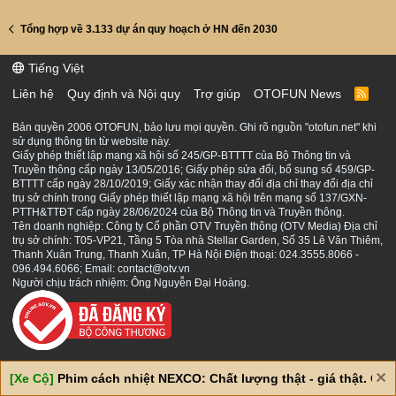
Tổng hợp về 3.133 dự án quy hoạch ở HN đến 2030
Tiếng Việt
Liên hệ
Quy định và Nội quy
Trợ giúp
OTOFUN News
R
S
S
Bản quyền 2006 OTOFUN, bảo lưu mọi quyền. Ghi rõ nguồn "otofun.net" khi
sử dụng thông tin từ website này.
Giấy phép thiết lập mạng xã hội số 245/GP-BTTTT của Bộ Thông tin và
Truyền thông cấp ngày 13/05/2016; Giấy phép sửa đổi, bổ sung số 459/GP-
BTTTT cấp ngày 28/10/2019; Giấy xác nhận thay đổi địa chỉ thay đổi địa chỉ
trụ sở chính trong Giấy phép thiết lập mạng xã hội trên mạng số 137/GXN-
PTTH&TTĐT cấp ngày 28/06/2024 của Bộ Thông tin và Truyền thông.
Tên doanh nghiệp: Công ty Cổ phần OTV Truyền thông (OTV Media) Địa chỉ
trụ sở chính: T05-VP21, Tầng 5 Tòa nhà Stellar Garden, Số 35 Lê Văn Thiêm,
Thanh Xuân Trung, Thanh Xuân, TP Hà Nội Điện thoại: 024.3555.8066 -
096.494.6066; Email: contact@otv.vn
Người chịu trách nhiệm: Ông Nguyễn Đại Hoàng.
[Xe Cộ]
Phim cách nhiệt NEXCO: Chất lượng thật - giá thật. Giá 