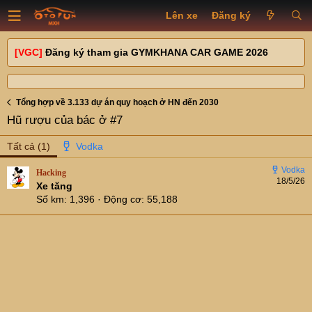
Lên xe
Đăng ký
[VGC]
Đăng ký tham gia GYMKHANA CAR GAME 2026
Tổng hợp về 3.133 dự án quy hoạch ở HN đến 2030
Hũ rượu của bác ở #7
Tất cả
(1)
Hacking
18/5/26
Xe tăng
Số km
1,396
Động cơ
55,188