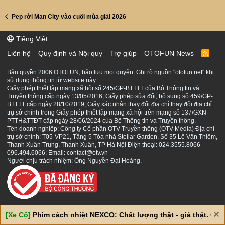
Pep rời Man City vào cuối mùa giải 2026
Tiếng Việt
Liên hệ
Quy định và Nội quy
Trợ giúp
OTOFUN News
R
S
S
Bản quyền 2006 OTOFUN, bảo lưu mọi quyền. Ghi rõ nguồn "otofun.net" khi
sử dụng thông tin từ website này.
Giấy phép thiết lập mạng xã hội số 245/GP-BTTTT của Bộ Thông tin và
Truyền thông cấp ngày 13/05/2016; Giấy phép sửa đổi, bổ sung số 459/GP-
BTTTT cấp ngày 28/10/2019; Giấy xác nhận thay đổi địa chỉ thay đổi địa chỉ
trụ sở chính trong Giấy phép thiết lập mạng xã hội trên mạng số 137/GXN-
PTTH&TTĐT cấp ngày 28/06/2024 của Bộ Thông tin và Truyền thông.
Tên doanh nghiệp: Công ty Cổ phần OTV Truyền thông (OTV Media) Địa chỉ
trụ sở chính: T05-VP21, Tầng 5 Tòa nhà Stellar Garden, Số 35 Lê Văn Thiêm,
Thanh Xuân Trung, Thanh Xuân, TP Hà Nội Điện thoại: 024.3555.8066 -
096.494.6066; Email: contact@otv.vn
Người chịu trách nhiệm: Ông Nguyễn Đại Hoàng.
[Xe Cộ]
Phim cách nhiệt NEXCO: Chất lượng thật - giá thật. Giá 