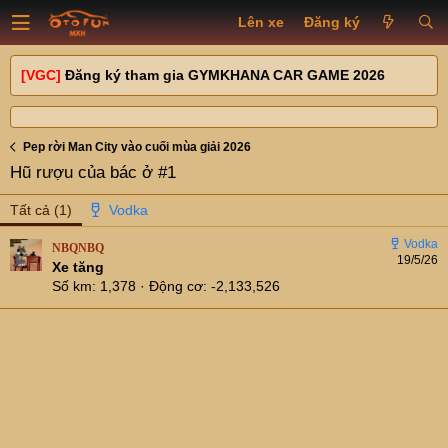
Lên xe
Đăng ký
[VGC]
Đăng ký tham gia GYMKHANA CAR GAME 2026
Pep rời Man City vào cuối mùa giải 2026
Hũ rượu của bác ở #1
Tất cả
(1)
NBQNBQ
19/5/26
Xe tăng
Số km
1,378
Động cơ
-2,133,526