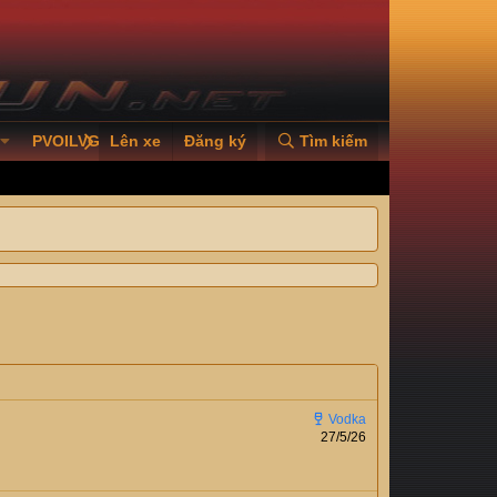
PVOILVGC2026
Lên xe
Đăng ký
Tìm kiếm
27/5/26