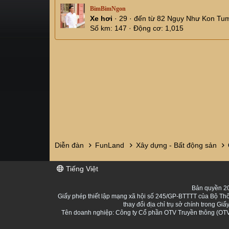
BimBimNgon
Xe hơi
·
29
·
đến từ
82 Ngụy Như Kon Tum
Số km
147
Động cơ
1,015
Diễn đàn
FunLand
Xây dựng - Bất động sản
Tiếng Việt
Bản quyền 20
Giấy phép thiết lập mạng xã hội số 245/GP-BTTTT của Bộ Thô
thay đổi địa chỉ trụ sở chính trong 
Tên doanh nghiệp: Công ty Cổ phần OTV Truyền thông (OTV 