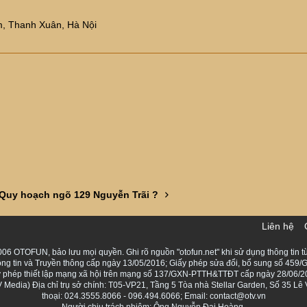
, Thanh Xuân, Hà Nội
Quy hoạch ngõ 129 Nguyễn Trãi ?
Liên hệ
06 OTOFUN, bảo lưu mọi quyền. Ghi rõ nguồn "otofun.net" khi sử dụng thông tin từ
ng tin và Truyền thông cấp ngày 13/05/2016; Giấy phép sửa đổi, bổ sung số 459/G
Giấy phép thiết lập mạng xã hội trên mạng số 137/GXN-PTTH&TTĐT cấp ngày 28/06/2
Media) Địa chỉ trụ sở chính: T05-VP21, Tầng 5 Tòa nhà Stellar Garden, Số 35 L
thoại: 024.3555.8066 - 096.494.6066; Email: contact@otv.vn