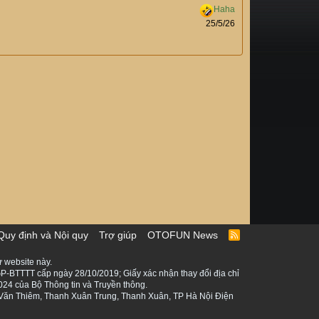
25/5/26
Quy định và Nội quy
Trợ giúp
OTOFUN News
R
S
S
 website này.
P-BTTTT cấp ngày 28/10/2019; Giấy xác nhận thay đổi địa chỉ
024 của Bộ Thông tin và Truyền thông.
ê Văn Thiêm, Thanh Xuân Trung, Thanh Xuân, TP Hà Nội Điện