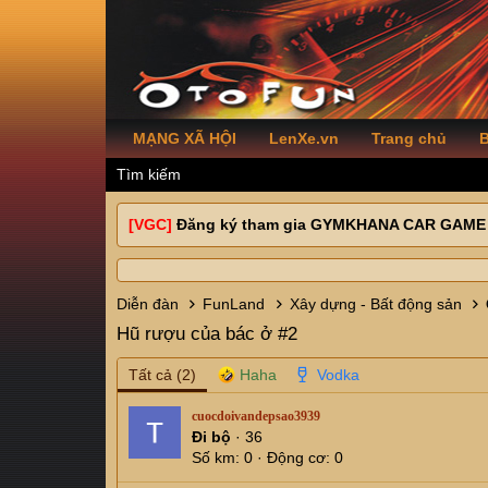
MẠNG XÃ HỘI
LenXe.vn
Trang chủ
B
Tìm kiếm
[VGC]
Đăng ký tham gia GYMKHANA CAR GAME
Diễn đàn
FunLand
Xây dựng - Bất động sản
Hũ rượu của bác ở #2
Tất cả
(2)
cuocdoivandepsao3939
Đi bộ
·
36
Số km
0
Động cơ
0