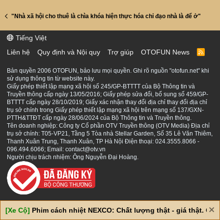
"Nhà xã hội cho thuê là chìa khóa hiện thực hóa chỉ đạo nhà là để ở"
Tiếng Việt
Liên hệ
Quy định và Nội quy
Trợ giúp
OTOFUN News
R
S
S
Bản quyền 2006 OTOFUN, bảo lưu mọi quyền. Ghi rõ nguồn "otofun.net" khi
sử dụng thông tin từ website này.
Giấy phép thiết lập mạng xã hội số 245/GP-BTTTT của Bộ Thông tin và
Truyền thông cấp ngày 13/05/2016; Giấy phép sửa đổi, bổ sung số 459/GP-
BTTTT cấp ngày 28/10/2019; Giấy xác nhận thay đổi địa chỉ thay đổi địa chỉ
trụ sở chính trong Giấy phép thiết lập mạng xã hội trên mạng số 137/GXN-
PTTH&TTĐT cấp ngày 28/06/2024 của Bộ Thông tin và Truyền thông.
Tên doanh nghiệp: Công ty Cổ phần OTV Truyền thông (OTV Media) Địa chỉ
trụ sở chính: T05-VP21, Tầng 5 Tòa nhà Stellar Garden, Số 35 Lê Văn Thiêm,
Thanh Xuân Trung, Thanh Xuân, TP Hà Nội Điện thoại: 024.3555.8066 -
096.494.6066; Email: contact@otv.vn
Người chịu trách nhiệm: Ông Nguyễn Đại Hoàng.
[Xe Cộ]
Phim cách nhiệt NEXCO: Chất lượng thật - giá thật. Giá 