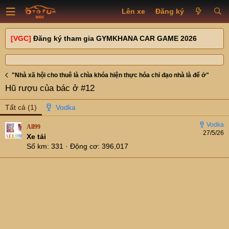
Lên xe
Đăng ký
[VGC]
Đăng ký tham gia GYMKHANA CAR GAME 2026
"Nhà xã hội cho thuê là chìa khóa hiện thực hóa chỉ đạo nhà là để ở"
Hũ rượu của bác ở #12
Tất cả
(1)
All99
27/5/26
Xe tải
Số km
331
Động cơ
396,017