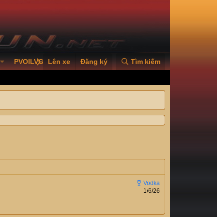
PVOILVGC2026
Lên xe
Đăng ký
Tìm kiếm
1/6/26