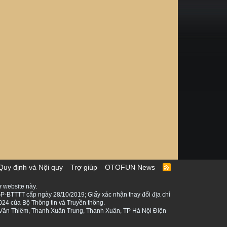
Quy định và Nội quy
Trợ giúp
OTOFUN News
R
S
S
 website này.
P-BTTTT cấp ngày 28/10/2019; Giấy xác nhận thay đổi địa chỉ
024 của Bộ Thông tin và Truyền thông.
ê Văn Thiêm, Thanh Xuân Trung, Thanh Xuân, TP Hà Nội Điện