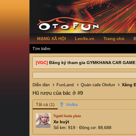
MẠNG XÃ HỘI
LenXe.vn
Trang chủ
B
Tìm kiếm
[VGC]
Đăng ký tham gia GYMKHANA CAR GAME
Diễn đàn
FunLand
Quán cafe Otofun
Hũ rượu của bác ở #9
Tất cả
(1)
Người buôn pháo
Xe buýt
Số km
919
Động cơ
88,688