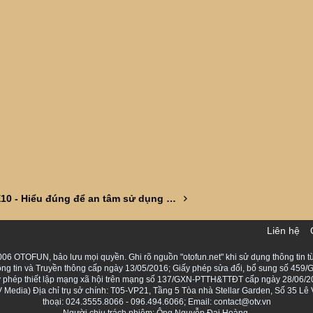
Xăng E10 - Hiểu đúng để an tâm sử dụng - PVOIL
Liên hệ
06 OTOFUN, bảo lưu mọi quyền. Ghi rõ nguồn "otofun.net" khi sử dụng thông tin từ
ng tin và Truyền thông cấp ngày 13/05/2016; Giấy phép sửa đổi, bổ sung số 459/G
Giấy phép thiết lập mạng xã hội trên mạng số 137/GXN-PTTH&TTĐT cấp ngày 28/06/2
Media) Địa chỉ trụ sở chính: T05-VP21, Tầng 5 Tòa nhà Stellar Garden, Số 35 L
thoại: 024.3555.8066 - 096.494.6066; Email: contact@otv.vn