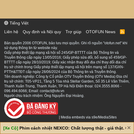
Tiếng Việt
Liên hệ
Quy định và Nội quy
Trợ giúp
OTOFUN News
R
S
S
Bản quyền 2006 OTOFUN, bảo lưu mọi quyền. Ghi rõ nguồn "otofun.net" khi
sử dụng thông tin từ website này.
Giấy phép thiết lập mạng xã hội số 245/GP-BTTTT của Bộ Thông tin và
Truyền thông cấp ngày 13/05/2016; Giấy phép sửa đổi, bổ sung số 459/GP-
BTTTT cấp ngày 28/10/2019; Giấy xác nhận thay đổi địa chỉ thay đổi địa chỉ
trụ sở chính trong Giấy phép thiết lập mạng xã hội trên mạng số 137/GXN-
PTTH&TTĐT cấp ngày 28/06/2024 của Bộ Thông tin và Truyền thông.
Tên doanh nghiệp: Công ty Cổ phần OTV Truyền thông (OTV Media) Địa chỉ
trụ sở chính: T05-VP21, Tầng 5 Tòa nhà Stellar Garden, Số 35 Lê Văn Thiêm,
Thanh Xuân Trung, Thanh Xuân, TP Hà Nội Điện thoại: 024.3555.8066 -
096.494.6066; Email: contact@otv.vn
Người chịu trách nhiệm: Ông Nguyễn Đại Hoàng.
|
Media embeds via s9e/MediaSites
[Xe Cộ]
Phim cách nhiệt NEXCO: Chất lượng thật - giá thật. Giá 