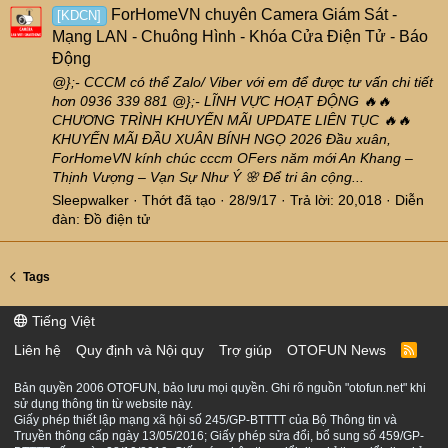
ForHomeVN chuyên Camera Giám Sát -
[KDCN]
Mạng LAN - Chuông Hình - Khóa Cửa Điện Tử - Báo
Động
@};- CCCM có thể Zalo/ Viber với em để được tư vấn chi tiết
hơn 0936 339 881 @};- LĨNH VỰC HOẠT ĐỘNG 🔥🔥
CHƯƠNG TRÌNH KHUYẾN MÃI UPDATE LIÊN TỤC 🔥🔥
KHUYẾN MÃI ĐẦU XUÂN BÍNH NGỌ 2026 Đầu xuân,
ForHomeVN kính chúc cccm OFers năm mới An Khang –
Thịnh Vượng – Vạn Sự Như Ý 🌸 Để tri ân cộng...
Sleepwalker
Thớt đã tạo
28/9/17
Trả lời: 20,018
Diễn
đàn:
Đồ điện tử
Tags
Tiếng Việt
Liên hệ
Quy định và Nội quy
Trợ giúp
OTOFUN News
R
S
S
Bản quyền 2006 OTOFUN, bảo lưu mọi quyền. Ghi rõ nguồn "otofun.net" khi
sử dụng thông tin từ website này.
Giấy phép thiết lập mạng xã hội số 245/GP-BTTTT của Bộ Thông tin và
Truyền thông cấp ngày 13/05/2016; Giấy phép sửa đổi, bổ sung số 459/GP-