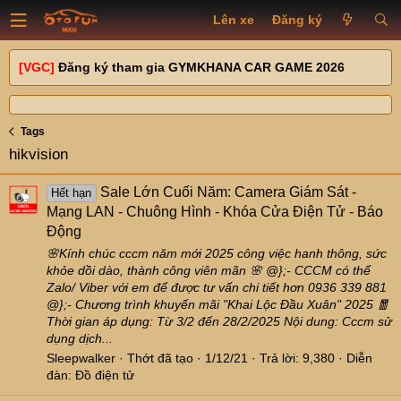
Lên xe
Đăng ký
[VGC]
Đăng ký tham gia GYMKHANA CAR GAME 2026
Tags
hikvision
Sale Lớn Cuối Năm: Camera Giám Sát -
Hết hạn
Mạng LAN - Chuông Hình - Khóa Cửa Điện Tử - Báo
Động
🌸Kính chúc cccm năm mới 2025 công việc hanh thông, sức
khỏe dồi dào, thành công viên mãn 🌸 @};- CCCM có thể
Zalo/ Viber với em để được tư vấn chi tiết hơn 0936 339 881
@};- Chương trình khuyến mãi "Khai Lộc Đầu Xuân" 2025 🧧
Thời gian áp dụng: Từ 3/2 đến 28/2/2025 Nội dung: Cccm sử
dụng dịch...
Sleepwalker
Thớt đã tạo
1/12/21
Trả lời: 9,380
Diễn
đàn:
Đồ điện tử