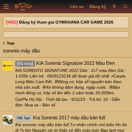
Lên xe
Đăng ký
[VGC]
Đăng ký tham gia GYMKHANA CAR GAME 2026
Tags
sorento máy dầu
KIA Sorento Signature 2022 Màu Đen
[Đã xong]
KIA SORENTO SIGNATURE 2022 Odo : 2v7 màu Đen Giá :
1.035tr Liên hệ : 0929123234 để được giá tốt nhất ⚡Carpla
Long Biên Cam Kết: 🎯Động cơ, hộp số nguyên bản theo
nhà sản xuất. 🎯Xe không đâm đụng, ngập nước. 🎯Bảo
hành động cơ, hộp số lên đến 1 năm hoặc 20.000km.
CarPla Hà Nội
Thớt đã tạo
8/11/23
Trả lời: 10
Diễn
đàn:
Mua xe - Bán xế
Kia Sorento 2017 máy dầu bản full
Hết hạn
Kia sorento máy dầu bản full Tư nhân chính chủ biên Hn Xe
đi 7v km Nguyên zin từ thân vỏ đến máy móc Bao test mọi