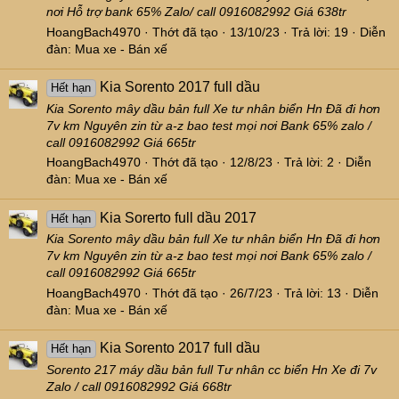
nơi Hỗ trợ bank 65% Zalo/ call 0916082992 Giá 638tr
HoangBach4970
Thớt đã tạo
13/10/23
Trả lời: 19
Diễn
đàn:
Mua xe - Bán xế
Kia Sorento 2017 full dầu
Hết hạn
Kia Sorento mây dầu bản full Xe tư nhân biển Hn Đã đi hơn
7v km Nguyên zin từ a-z bao test mọi nơi Bank 65% zalo /
call 0916082992 Giá 665tr
HoangBach4970
Thớt đã tạo
12/8/23
Trả lời: 2
Diễn
đàn:
Mua xe - Bán xế
Kia Sorerto full dầu 2017
Hết hạn
Kia Sorento mây dầu bản full Xe tư nhân biển Hn Đã đi hơn
7v km Nguyên zin từ a-z bao test mọi nơi Bank 65% zalo /
call 0916082992 Giá 665tr
HoangBach4970
Thớt đã tạo
26/7/23
Trả lời: 13
Diễn
đàn:
Mua xe - Bán xế
Kia Sorento 2017 full dầu
Hết hạn
Sorento 217 máy dầu bản full Tư nhân cc biển Hn Xe đi 7v
Zalo / call 0916082992 Giá 668tr