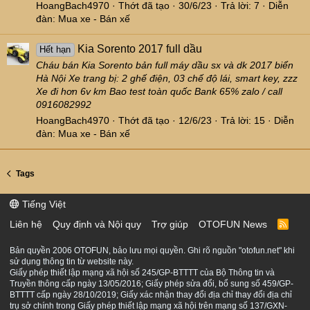
HoangBach4970
Thớt đã tạo
30/6/23
Trả lời: 7
Diễn
đàn:
Mua xe - Bán xế
Kia Sorento 2017 full dầu
Hết hạn
Cháu bán Kia Sorento bản full máy dầu sx và dk 2017 biển
Hà Nội Xe trang bị: 2 ghế điện, 03 chế độ lái, smart key, zzz
Xe đi hơn 6v km Bao test toàn quốc Bank 65% zalo / call
0916082992
HoangBach4970
Thớt đã tạo
12/6/23
Trả lời: 15
Diễn
đàn:
Mua xe - Bán xế
Tags
Tiếng Việt
Liên hệ
Quy định và Nội quy
Trợ giúp
OTOFUN News
R
S
S
Bản quyền 2006 OTOFUN, bảo lưu mọi quyền. Ghi rõ nguồn "otofun.net" khi
sử dụng thông tin từ website này.
Giấy phép thiết lập mạng xã hội số 245/GP-BTTTT của Bộ Thông tin và
Truyền thông cấp ngày 13/05/2016; Giấy phép sửa đổi, bổ sung số 459/GP-
BTTTT cấp ngày 28/10/2019; Giấy xác nhận thay đổi địa chỉ thay đổi địa chỉ
trụ sở chính trong Giấy phép thiết lập mạng xã hội trên mạng số 137/GXN-