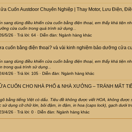
 Cuốn Austdoor Chuyên Nghiệp | Thay Motor, Lưu Điện, Điều
 sang dùng điều khiển cửa cuốn bằng điện thoại, em thấy khá tiện như
ỡng cửa cuốn trong quá trình sử dụng...
26/5/26
Trả lời: 64
Diễn đàn:
Ngành hàng khác
cửa cuốn bằng điện thoại? và vài kinh nghiệm bảo dưỡng cửa c
 sang dùng điều khiển cửa cuốn bằng điện thoại, em thấy khá tiện như
 trong quá trình sử dụng...
24/4/26
Trả lời: 105
Diễn đàn:
Ngành hàng khác
A CUỐN CHO NHÀ PHỐ & NHÀ XƯỞNG – TRÁNH MẤT TIỀN OA
hải gõ bằng tiếng Việt có dấu. Tiêu đề không được viết HOA, không đượ
 sử dụng cỡ chữ lớn, bôi đậm, in đậm, in hoa (caps lock), gạch dưới tr
23/4/26
Trả lời: 0
Diễn đàn:
Ngành hàng khác