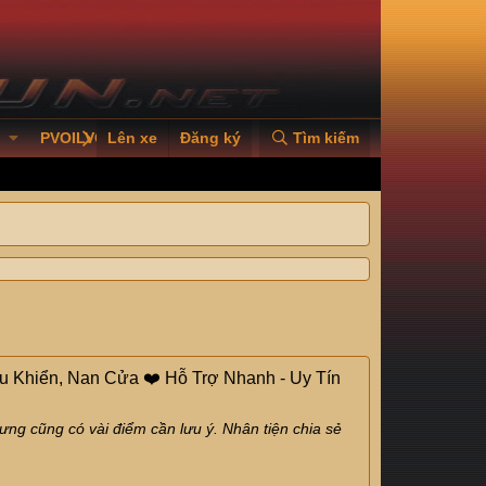
PVOILVGC2026
Lên xe
Đăng ký
Tìm kiếm
 Khiển, Nan Cửa ❤️ Hỗ Trợ Nhanh - Uy Tín
ng cũng có vài điểm cần lưu ý. Nhân tiện chia sẻ