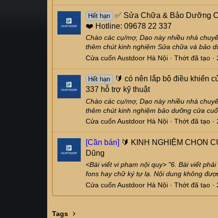
✅ Sửa Chữa & Bảo Dưỡng Cửa
Hết hạn
❤️ Hotline: 09678 22 337
Chào các cụ/mợ, Dạo này nhiều nhà chuyển
thêm chút kinh nghiệm Sửa chữa và bảo dư
Cửa cuốn Austdoor Hà Nội
Thớt đã tạo
🔰 có nên lắp bộ điều khiển 
Hết hạn
337 hỗ trợ kỹ thuật
Chào các cụ/mợ, Dạo này nhiều nhà chuyển
thêm chút kinh nghiệm bảo dưỡng cửa cuốn
Cửa cuốn Austdoor Hà Nội
Thớt đã tạo
[Cần bán]
🔰 KINH NGHIỆM CHỌN CỬ
Dũng
<Bài viết vi phạm nội quy> "6. Bài viết p
fons hay chữ ký tự lạ. Nội dung không được
Cửa cuốn Austdoor Hà Nội
Thớt đã tạo
Tags