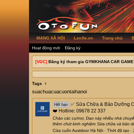
MẠNG XÃ HỘI
LenXe.vn
Trang chủ
B
Hoạt động mới
Đăng ký
[VGC]
Đăng ký tham gia GYMKHANA CAR GAME
Tags
suachuacuacuontaihanoi
✅ Sửa Chữa & Bảo Dưỡng Cửa
Hết hạn
❤️ Hotline: 09678 22 337
Chào các cụ/mợ, Dạo này nhiều nhà chuyển
thêm chút kinh nghiệm Sửa chữa và bảo dư
Cửa cuốn Austdoor Hà Nội
Thớt đã tạo