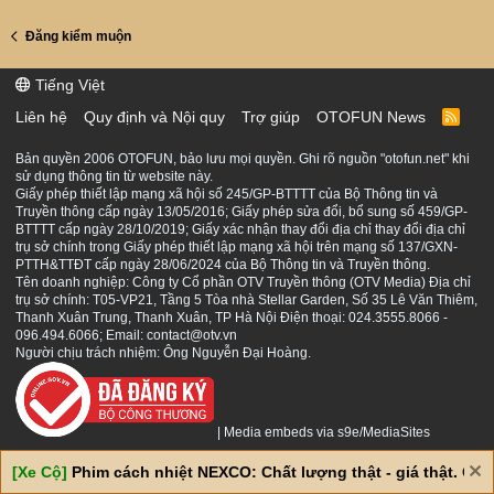
Đăng kiểm muộn
Tiếng Việt
Liên hệ
Quy định và Nội quy
Trợ giúp
OTOFUN News
R
S
S
Bản quyền 2006 OTOFUN, bảo lưu mọi quyền. Ghi rõ nguồn "otofun.net" khi
sử dụng thông tin từ website này.
Giấy phép thiết lập mạng xã hội số 245/GP-BTTTT của Bộ Thông tin và
Truyền thông cấp ngày 13/05/2016; Giấy phép sửa đổi, bổ sung số 459/GP-
BTTTT cấp ngày 28/10/2019; Giấy xác nhận thay đổi địa chỉ thay đổi địa chỉ
trụ sở chính trong Giấy phép thiết lập mạng xã hội trên mạng số 137/GXN-
PTTH&TTĐT cấp ngày 28/06/2024 của Bộ Thông tin và Truyền thông.
Tên doanh nghiệp: Công ty Cổ phần OTV Truyền thông (OTV Media) Địa chỉ
trụ sở chính: T05-VP21, Tầng 5 Tòa nhà Stellar Garden, Số 35 Lê Văn Thiêm,
Thanh Xuân Trung, Thanh Xuân, TP Hà Nội Điện thoại: 024.3555.8066 -
096.494.6066; Email: contact@otv.vn
Người chịu trách nhiệm: Ông Nguyễn Đại Hoàng.
|
Media embeds via s9e/MediaSites
[Xe Cộ]
Phim cách nhiệt NEXCO: Chất lượng thật - giá thật. Giá 