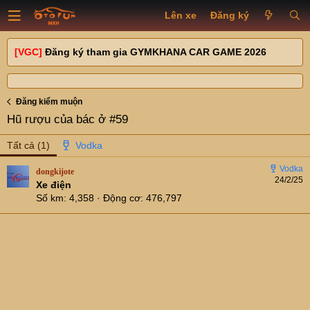
Lên xe
Đăng ký
[VGC]
Đăng ký tham gia GYMKHANA CAR GAME 2026
Đăng kiểm muộn
Hũ rượu của bác ở #59
Tất cả
(1)
dongkijote
24/2/25
Xe điện
Số km
4,358
Động cơ
476,797