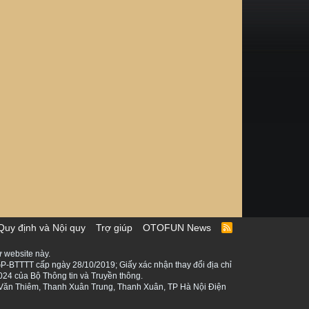
Quy định và Nội quy
Trợ giúp
OTOFUN News
R
S
S
 website này.
P-BTTTT cấp ngày 28/10/2019; Giấy xác nhận thay đổi địa chỉ
024 của Bộ Thông tin và Truyền thông.
ê Văn Thiêm, Thanh Xuân Trung, Thanh Xuân, TP Hà Nội Điện