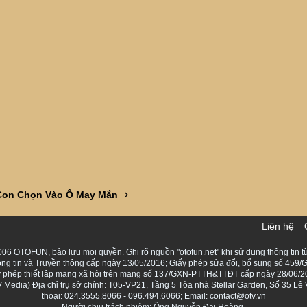
Con Chọn Vào Ô May Mắn
Liên hệ
06 OTOFUN, bảo lưu mọi quyền. Ghi rõ nguồn "otofun.net" khi sử dụng thông tin từ
ng tin và Truyền thông cấp ngày 13/05/2016; Giấy phép sửa đổi, bổ sung số 459/G
Giấy phép thiết lập mạng xã hội trên mạng số 137/GXN-PTTH&TTĐT cấp ngày 28/06/2
Media) Địa chỉ trụ sở chính: T05-VP21, Tầng 5 Tòa nhà Stellar Garden, Số 35 L
thoại: 024.3555.8066 - 096.494.6066; Email: contact@otv.vn