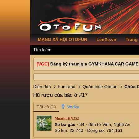
MẠNG XÃ HỘI OTOFUN
LenXe.vn
Trang
Tìm kiếm
[VGC]
Đăng ký tham gia GYMKHANA CAR GAME
Diễn đàn
FunLand
Quán cafe Otofun
Chúc 
Hũ rượu của bác ở #17
Tất cả
(1)
MuathuHN252
Xe ba gác
·
34
·
đến từ
Vinh, Nghệ An
Số km
22,740
Động cơ
794,161