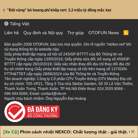
"Đất vàng" bỏ hoang phí khắp nơi: 3,3 triệu tỷ đồng mắc kẹt
Tiếng Việt
Liên hệ
Quy định và Nội quy
Trợ giúp
OTOFUN News
R
S
S
Bản quyền 2006 OTOFUN, bảo lưu mọi quyền. Ghi rõ nguồn "otofun.net" khi
sử dụng thông tin từ website này.
Giấy phép thiết lập mạng xã hội số 245/GP-BTTTT của Bộ Thông tin và
Truyền thông cấp ngày 13/05/2016; Giấy phép sửa đổi, bổ sung số 459/GP-
BTTTT cấp ngày 28/10/2019; Giấy xác nhận thay đổi địa chỉ thay đổi địa chỉ
trụ sở chính trong Giấy phép thiết lập mạng xã hội trên mạng số 137/GXN-
PTTH&TTĐT cấp ngày 28/06/2024 của Bộ Thông tin và Truyền thông.
Tên doanh nghiệp: Công ty Cổ phần OTV Truyền thông (OTV Media) Địa chỉ
trụ sở chính: T05-VP21, Tầng 5 Tòa nhà Stellar Garden, Số 35 Lê Văn Thiêm,
Thanh Xuân Trung, Thanh Xuân, TP Hà Nội Điện thoại: 024.3555.8066 -
096.494.6066; Email: contact@otv.vn
Người chịu trách nhiệm: Ông Nguyễn Đại Hoàng.
[Xe Cộ]
Phim cách nhiệt NEXCO: Chất lượng thật - giá thật. Giá 