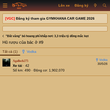
Lên xe
Đăng ký
[VGC]
Đăng ký tham gia GYMKHANA CAR GAME 2026
"Đất vàng" bỏ hoang phí khắp nơi: 3,3 triệu tỷ đồng mắc kẹt
Hũ rượu của bác ở #9
Tất cả
(1)
Agalloch275
30/5/26
Xe tải
·
42
Số km
490
Động cơ
1,902,070