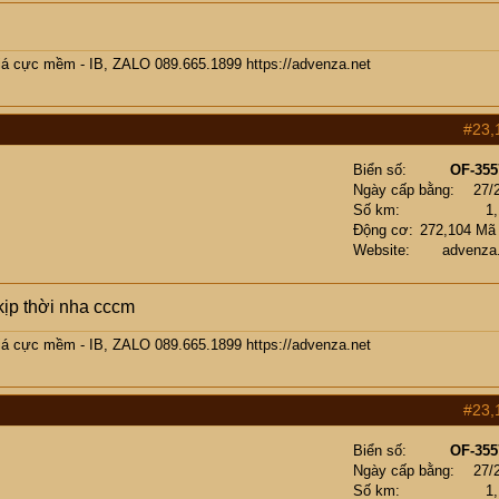
giá cực mềm - IB, ZALO 089.665.1899
https://advenza.net
#23,
Biển số
OF-355
Ngày cấp bằng
27/
Số km
1
Động cơ
272,104 Mã
Website
advenza
kịp thời nha cccm
giá cực mềm - IB, ZALO 089.665.1899
https://advenza.net
#23,
Biển số
OF-355
Ngày cấp bằng
27/
Số km
1