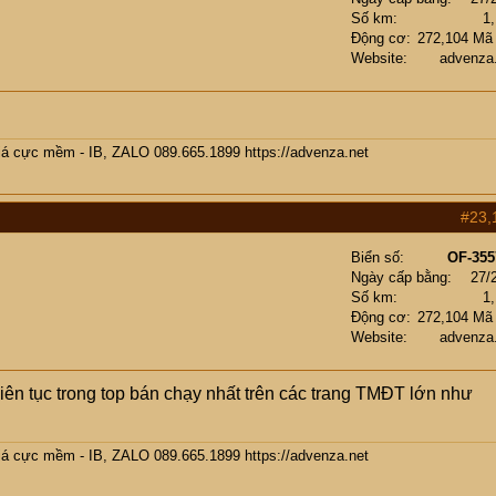
Số km
1
Động cơ
272,104 Mã
Website
advenza
giá cực mềm - IB, ZALO 089.665.1899
https://advenza.net
#23,
Biển số
OF-355
Ngày cấp bằng
27/
Số km
1
Động cơ
272,104 Mã
Website
advenza
liên tục trong top bán chạy nhất trên các trang TMĐT lớn như
giá cực mềm - IB, ZALO 089.665.1899
https://advenza.net