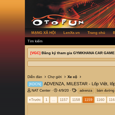
MẠNG XÃ HỘI
LenXe.vn
Trang chủ
B
Tìm kiếm
[VGC]
Đăng ký tham gia GYMKHANA CAR GAME
Diễn đàn
Chợ giời
Xe cộ
ADVENZA, MILESTAR - Lốp Việt, lốp
[KDCN]
T
N
T
NAT Center
4/9/20
advenza
bám đường
h
g
a
Trước
1
…
1157
1158
1159
1160
116
r
à
g
e
y
s
a
g
d
ử