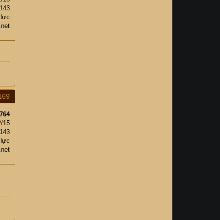
,143
 lực
.net
169
764
2/15
,143
 lực
.net