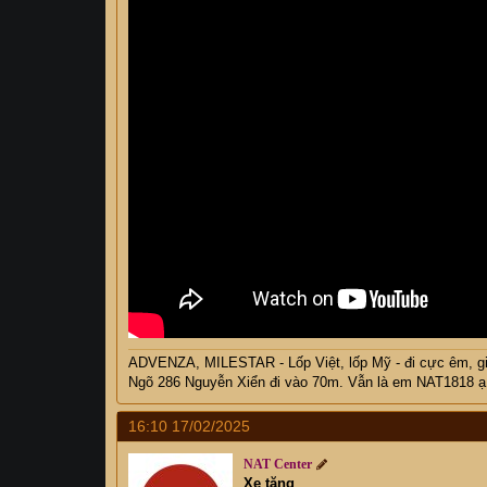
ADVENZA, MILESTAR - Lốp Việt, lốp Mỹ - đi cực êm, 
Ngõ 286 Nguyễn Xiển đi vào 70m. Vẫn là em NAT1818 ạ
16:10 17/02/2025
NAT Center
Xe tăng