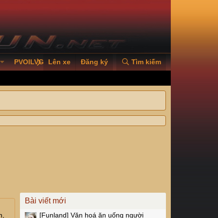
PVOILVGC2026
Lên xe
Đăng ký
Tìm kiếm
Bài viết mới
n,
[Funland]
Văn hoá ăn uống người