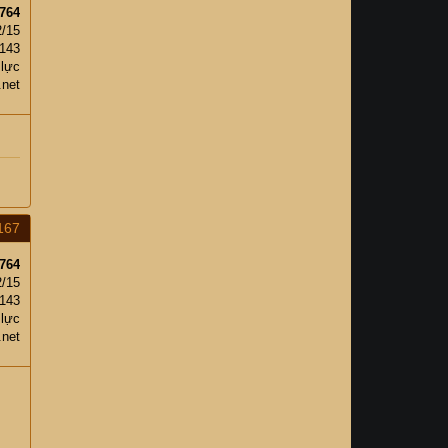
764
2/15
,143
 lực
.net
167
764
2/15
,143
 lực
.net