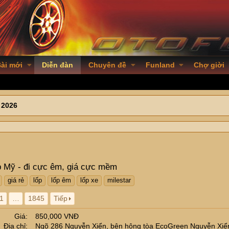
ài mới
Diễn đàn
Chuyên đề
Funland
Chợ giời
 2026
 Mỹ - đi cực êm, giá cực mềm
giá rẻ
lốp
lốp êm
lốp xe
milestar
1
…
1845
Tiếp
Giá
850,000 VNĐ
Địa chỉ
Ngõ 286 Nguyễn Xiển, bên hông tòa EcoGreen Nguyễn Xiể