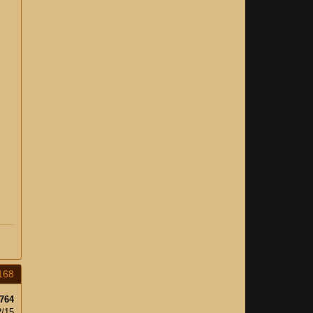
168
764
2/15