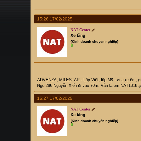
s
i
t
a
15:26 17/02/2025
r
t
NAT Center
e
Xe tăng
r
{Kinh doanh chuyên nghiệp}
ADVENZA, MILESTAR - Lốp Việt, lốp Mỹ - đi cực êm, 
Ngõ 286 Nguyễn Xiển đi vào 70m. Vẫn là em NAT1818 ạ
15:27 17/02/2025
NAT Center
Xe tăng
{Kinh doanh chuyên nghiệp}