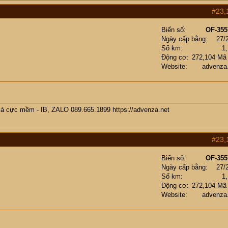
#23,
Biển số
OF-355
Ngày cấp bằng
27/
Số km
1
Động cơ
272,104 Mã
Website
advenza
giá cực mềm - IB, ZALO 089.665.1899
https://advenza.net
#23,
Biển số
OF-355
Ngày cấp bằng
27/
Số km
1
Động cơ
272,104 Mã
Website
advenza