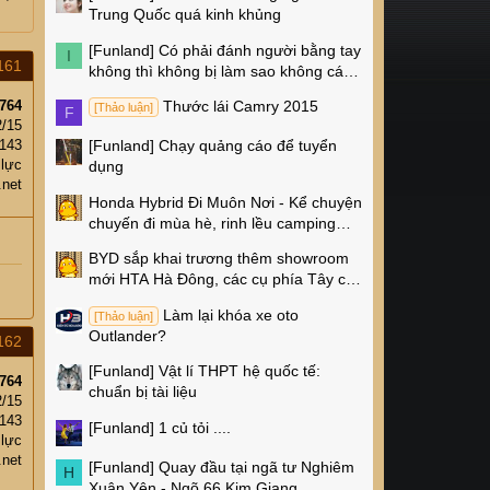
Trung Quốc quá kinh khủng
[Funland]
Có phải đánh người bằng tay
I
161
không thì không bị làm sao không các
cụ?
764
Thước lái Camry 2015
[Thảo luận]
F
2/15
,143
[Funland]
Chạy quảng cáo để tuyển
 lực
dụng
.net
Honda Hybrid Đi Muôn Nơi - Kể chuyện
chuyến đi mùa hè, rinh lều camping
Naturehike 4 triệu về nhà!
BYD sắp khai trương thêm showroom
mới HTA Hà Đông, các cụ phía Tây có
thêm chỗ xem xe rồi!
Làm lại khóa xe oto
[Thảo luận]
Outlander?
162
[Funland]
Vật lí THPT hệ quốc tế:
764
chuẩn bị tài liệu
2/15
,143
[Funland]
1 củ tỏi ....
 lực
.net
[Funland]
Quay đầu tại ngã tư Nghiêm
H
Xuân Yên - Ngõ 66 Kim Giang