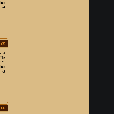
 lực
.net
165
764
2/15
,143
 lực
.net
166