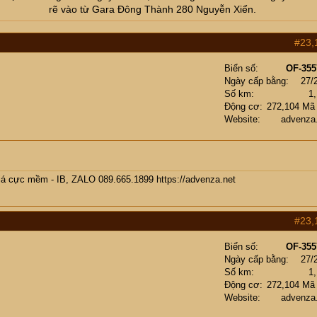
rẽ vào từ Gara Đông Thành 280 Nguyễn Xiển.
#23,
Biển số
OF-355
Ngày cấp bằng
27/
Số km
1
Động cơ
272,104 Mã
Website
advenza
giá cực mềm - IB, ZALO 089.665.1899
https://advenza.net
#23,
Biển số
OF-355
Ngày cấp bằng
27/
Số km
1
Động cơ
272,104 Mã
Website
advenza