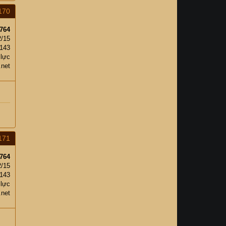
170
764
2/15
,143
 lực
.net
171
764
2/15
,143
 lực
.net