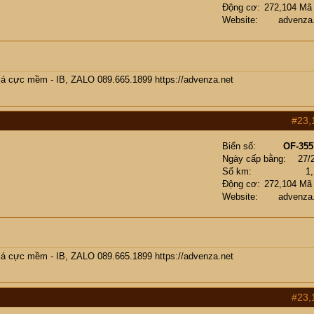
Động cơ
272,104 Mã
Website
advenza
giá cực mềm - IB, ZALO 089.665.1899
https://advenza.net
#23,
Biển số
OF-355
Ngày cấp bằng
27/
Số km
1
Động cơ
272,104 Mã
Website
advenza
giá cực mềm - IB, ZALO 089.665.1899
https://advenza.net
#23,