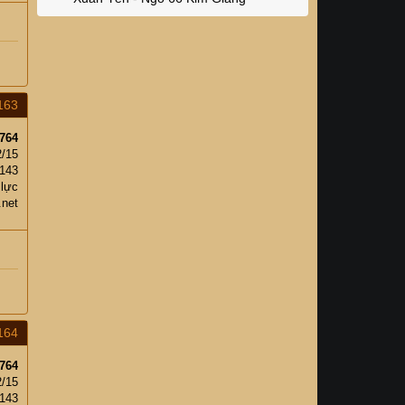
163
764
2/15
,143
 lực
.net
164
764
2/15
,143