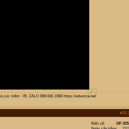
giá cực mềm - IB, ZALO 089.665.1899
https://advenza.net
#23,
Biển số
OF-355
Ngày cấp bằng
27/