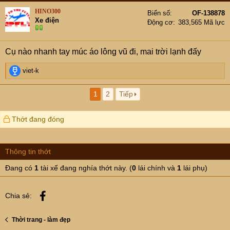
HINO300
Biển số
OF-138878
Xe điện
Động cơ
383,565 Mã lực
Cụ nào nhanh tay múc áo lông vũ đi, mai trời lạnh đấy
R
viet-k
e
a
1
2
Tiếp
c
t
i
Thớt đang đóng
o
n
s
Thông tin thớt
:
Đang có
1
tài xế đang nghía thớt này. (
0
lái chính và
1
lái phụ)
Facebook
Chia sẻ:
Thời trang - làm đẹp