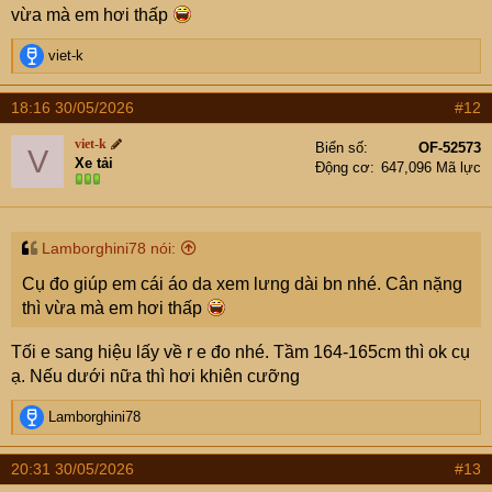
vừa mà em hơi thấp
R
viet-k
e
a
18:16 30/05/2026
#12
c
t
viet-k
Biển số
OF-52573
V
i
Xe tải
Động cơ
647,096 Mã lực
o
n
s
:
Lamborghini78 nói:
Cụ đo giúp em cái áo da xem lưng dài bn nhé. Cân nặng
thì vừa mà em hơi thấp
Tối e sang hiệu lấy về r e đo nhé. Tầm 164-165cm thì ok cụ
ạ. Nếu dưới nữa thì hơi khiên cưỡng
R
Lamborghini78
e
a
20:31 30/05/2026
#13
c