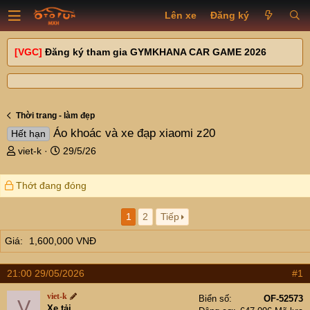
Lên xe
Đăng ký
[VGC]
Đăng ký tham gia GYMKHANA CAR GAME 2026
Thời trang - làm đẹp
Áo khoác và xe đạp xiaomi z20
Hết hạn
T
N
viet-k
29/5/26
h
g
r
à
Thớt đang đóng
e
y
a
g
d
ử
1
2
Tiếp
s
i
Giá
1,600,000 VNĐ
t
a
r
21:00 29/05/2026
#1
t
e
viet-k
Biển số
OF-52573
V
r
Xe tải