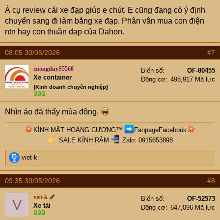
À cụ review cái xe đạp giúp e chút. E cũng đang có ý định
chuyển sang đi làm bằng xe đạp. Phân vân mua con điện
ntn hay con thuần đạp của Dahon.
08:05 30/05/2026
#7
cuongduyS5568
Biển số
OF-80455
Xe container
Động cơ
498,917 Mã lực
{Kinh doanh chuyên nghiệp}
Nhìn áo đã thấy mùa đông.
KÍNH MẮT HOÀNG CƯƠNG
™
FanpageFacebook
SALE KÍNH RÂM
Zalo: 0915653898​
R
viet-k
e
a
09:35 30/05/2026
#8
c
t
viet-k
Biển số
OF-52573
V
i
Xe tải
Động cơ
647,096 Mã lực
o
n