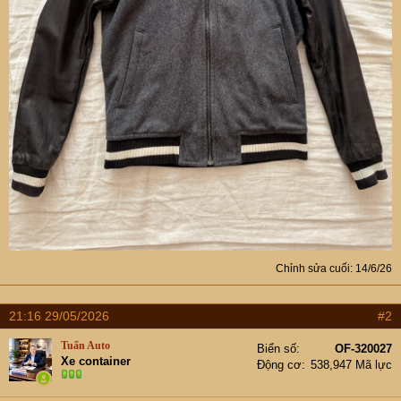
Chỉnh sửa cuối:
14/6/26
21:16 29/05/2026
#2
Tuấn Auto
Biển số
OF-320027
Xe container
Động cơ
538,947 Mã lực