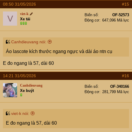
08:50 31/05/2026
#15
viet-k
Biển số
OF-52573
V
Xe tải
Động cơ
647,096 Mã lực
Canhdieuvang nói:
Áo lascote kích thước ngang ngực và dài áo ntn cụ
E đo ngang là 57, dài 60
14:21 31/05/2026
#16
Canhdieuvang
Biển số
OF-340166
Xe buýt
Động cơ
281,799 Mã lực
viet-k nói:
E đo ngang là 57, dài 60