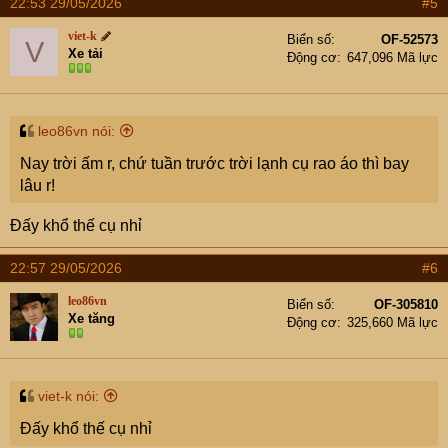
22:53 29/05/2026
#5
c
t
viet-k
Biển số
OF-52573
V
i
Xe tải
Động cơ
647,096 Mã lực
o
n
s
:
leo86vn nói:
Nay trời ấm r, chứ tuần trước trời lạnh cụ rao áo thì bay
lâu r!
Đấy khổ thế cụ nhỉ
22:57 29/05/2026
#6
leo86vn
Biển số
OF-305810
Xe tăng
Động cơ
325,660 Mã lực
viet-k nói:
Đấy khổ thế cụ nhỉ