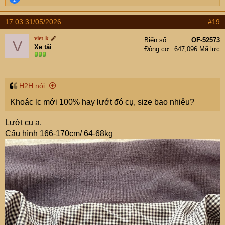
e
a
17:03 31/05/2026
#19
c
t
viet-k
Biển số
OF-52573
V
i
Xe tải
Động cơ
647,096 Mã lực
o
n
s
:
H2H nói:
Khoác lc mới 100% hay lướt đó cụ, size bao nhiêu?
Lướt cụ ạ.
Cấu hình 166-170cm/ 64-68kg