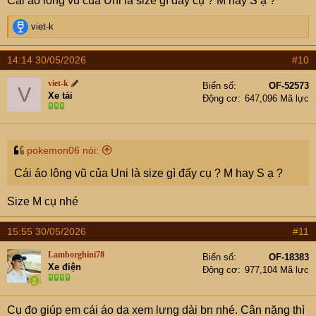
Cái áo lông vũ của Uni là size gì đấy cụ ? M hay S ạ ?
:
R
viet-k
e
a
14:14 30/05/2026
#10
c
t
viet-k
Biển số
OF-52573
V
i
Xe tải
Động cơ
647,096 Mã lực
o
n
s
:
pokemon06 nói:
Cái áo lông vũ của Uni là size gì đấy cụ ? M hay S ạ ?
Size M cụ nhé
15:55 30/05/2026
#11
Lamborghini78
Biển số
OF-18383
Xe điện
Động cơ
977,104 Mã lực
Cụ đo giúp em cái áo da xem lưng dài bn nhé. Cân nặng thì