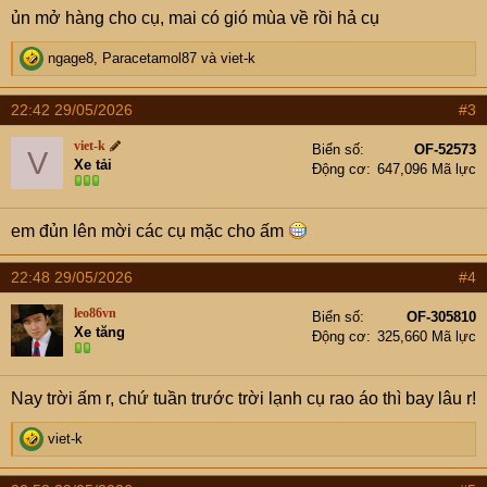
ủn mở hàng cho cụ, mai có gió mùa về rồi hả cụ
R
ngage8
,
Paracetamol87
và
viet-k
e
a
22:42 29/05/2026
#3
c
t
viet-k
Biển số
OF-52573
V
i
Xe tải
Động cơ
647,096 Mã lực
o
n
s
em đủn lên mời các cụ mặc cho ấm
:
22:48 29/05/2026
#4
leo86vn
Biển số
OF-305810
Xe tăng
Động cơ
325,660 Mã lực
Nay trời ấm r, chứ tuần trước trời lạnh cụ rao áo thì bay lâu r!
R
viet-k
e
a