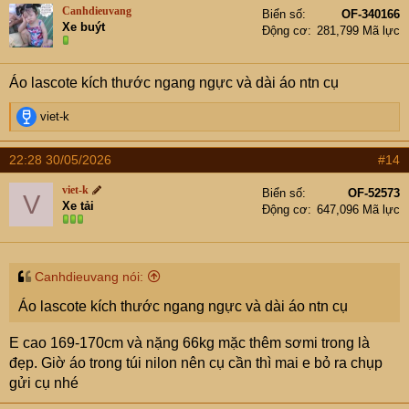
t
Canhdieuvang
Biển số
OF-340166
i
Xe buýt
Động cơ
281,799 Mã lực
o
n
s
Áo lascote kích thước ngang ngực và dài áo ntn cụ
:
R
viet-k
e
a
22:28 30/05/2026
#14
c
t
viet-k
Biển số
OF-52573
V
i
Xe tải
Động cơ
647,096 Mã lực
o
n
s
:
Canhdieuvang nói:
Áo lascote kích thước ngang ngực và dài áo ntn cụ
E cao 169-170cm và nặng 66kg mặc thêm sơmi trong là
đẹp. Giờ áo trong túi nilon nên cụ cần thì mai e bỏ ra chụp
gửi cụ nhé