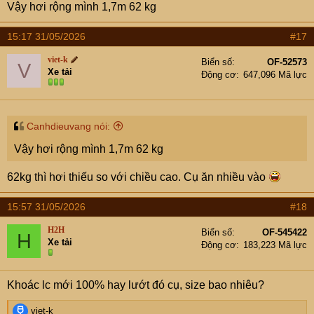
Vậy hơi rộng mình 1,7m 62 kg
15:17 31/05/2026
#17
viet-k
Biển số
OF-52573
V
Xe tải
Động cơ
647,096 Mã lực
Canhdieuvang nói:
Vậy hơi rộng mình 1,7m 62 kg
62kg thì hơi thiếu so với chiều cao. Cụ ăn nhiều vào
15:57 31/05/2026
#18
H2H
Biển số
OF-545422
H
Xe tải
Động cơ
183,223 Mã lực
Khoác lc mới 100% hay lướt đó cụ, size bao nhiêu?
R
viet-k