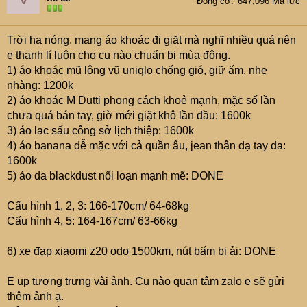
Động cơ
647,096 Mã lực
Trời hạ nóng, mang áo khoác đi giặt mà nghĩ nhiều quá nên
e thanh lí luôn cho cụ nào chuẩn bị mùa đông.
1) áo khoác mũ lông vũ uniqlo chống gió, giữ ấm, nhẹ
nhàng: 1200k
2) áo khoác M Dutti phong cách khoẻ mạnh, mặc số lần
chưa quá bán tay, giờ mới giặt khô lần đầu: 1600k
3) áo lac sấu công sở lịch thiệp: 1600k
4) áo banana dễ mặc với cả quần âu, jean thân dạ tay da:
1600k
5) áo da blackdust nổi loạn mạnh mẽ: DONE
Cấu hình 1, 2, 3: 166-170cm/ 64-68kg
Cấu hình 4, 5: 164-167cm/ 63-66kg
6) xe đạp xiaomi z20 odo 1500km, nút bấm bị ải: DONE
E up tượng trưng vài ảnh. Cụ nào quan tâm zalo e sẽ gửi
thêm ảnh ạ.