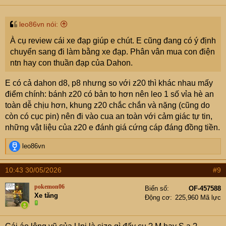
s
:
leo86vn nói:
À cụ review cái xe đạp giúp e chút. E cũng đang có ý định
chuyển sang đi làm bằng xe đạp. Phân vân mua con điện
ntn hay con thuần đạp của Dahon.
E có cả dahon d8, p8 nhưng so với z20 thì khác nhau mấy
điểm chính: bánh z20 có bản to hơn nên leo 1 số vỉa hè an
toàn dễ chịu hơn, khung z20 chắc chắn và nặng (cũng do
còn có cục pin) nên đi vào cua an toàn với cảm giác tự tin,
những vật liệu của z20 e đánh giá cứng cáp đáng đồng tiền.
R
leo86vn
e
a
10:43 30/05/2026
#9
c
t
pokemon06
Biển số
OF-457588
i
Xe tăng
Động cơ
225,960 Mã lực
o
n
s