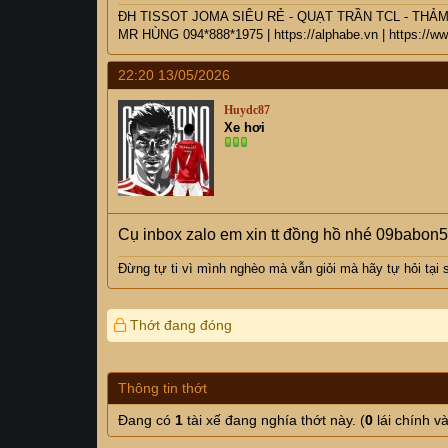
ĐH TISSOT JOMA SIÊU RẺ - QUẠT TRẦN TCL - THẢ
MR HÙNG 094*888*1975
|
https://alphabe.vn
|
https://w
22:20 13/05/2026
Huydc87
Xe hơi
Cụ inbox zalo em xin tt đồng hồ nhé 09babo
Đừng tự ti vì mình nghèo mà vẫn giỏi mà hãy tự hỏi tại
Thớt đang đóng
Thông tin thớt
Đang có
1
tài xế đang nghía thớt này. (
0
lái chính v