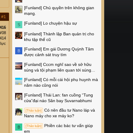
[Funland]
Chủ quyền trên không gian
mạng.
#1
[Funland]
Lo chuyện hậu sự
S
416
0/08
[Funland]
Thành lập Ban quản trị cho
,414
khu tập thể cũ
 lực
[Funland]
Em gái Dương Quỳnh Tâm
B
được cảnh sát truy tìm
[Funland]
Cccm nghĩ sao về sở hữu
súng và tội phạm liên quan tới súng
ống ở Mỹ
[Funland]
Có mỗi cái hội phụ huynh mà
năm nào cũng nói
[Funland]
Thái Lan: fan cuồng “Tung
cửa”đại náo Sân bay Suvarnabhumi
Có nên đầu tư Nano láp và
[Thảo luận]
Nano máy cho xe máy ko?
Phiền các bác tư vấn giúp
[Thảo luận]
B
em