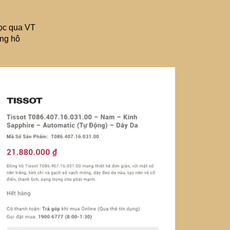
ọc qua VT
ng hô