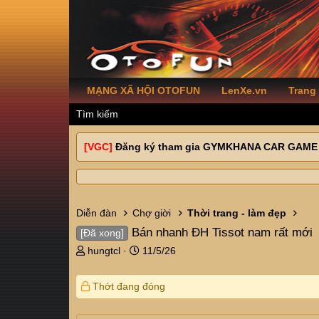
MẠNG XÃ HỘI OTOFUN
LenXe.vn
Trang
Tìm kiếm
[VGC]
Đăng ký tham gia GYMKHANA CAR GAME
Diễn đàn
Chợ giời
Thời trang - làm đẹp
Bán nhanh ĐH Tissot nam rất mới
[Đã xong]
T
N
hungtcl
11/5/26
h
g
r
à
Thớt đang đóng
e
y
a
g
d
ử