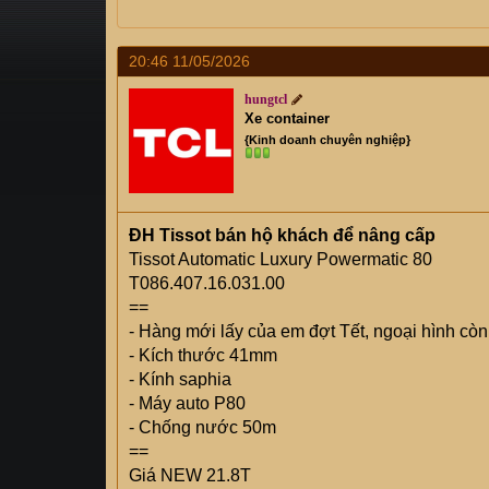
s
i
t
a
20:46 11/05/2026
r
hungtcl
t
Xe container
e
{Kinh doanh chuyên nghiệp}
r
ĐH Tissot bán hộ khách để nâng cấp
Tissot Automatic Luxury Powermatic 80
T086.407.16.031.00
==
- Hàng mới lấy của em đợt Tết, ngoại hình còn 
- Kích thước 41mm
- Kính saphia
- Máy auto P80
- Chống nước 50m
==
Giá NEW 21.8T