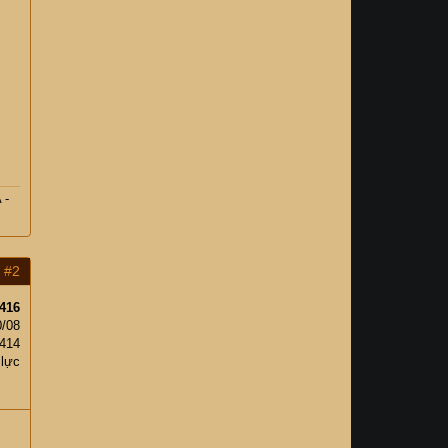
 -
#2
416
0/08
,414
 lực