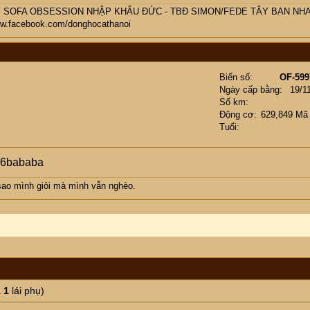
M SOFA OBSESSION NHẬP KHẨU ĐỨC - TBĐ SIMON/FEDE TÂY BAN NHA
ww.facebook.com/donghocathanoi
Biển số
OF-599
Ngày cấp bằng
19/1
Số km
Động cơ
629,849 Mã
Tuổi
n56bababa
 sao mình giỏi mà mình vẫn nghèo.
à
1
lái phụ)