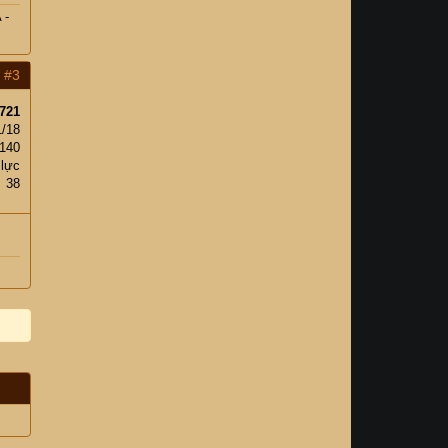
 -
#3
721
1/18
140
 lực
38