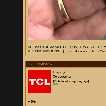
ĐH TISSOT JOMA SIÊU RẺ - QUẠT TRẦN TCL - THẢ
MR HÙNG 094*888*1975
|
https://alphabe.vn
|
https://w
15:33 13/05/2026
hungtcl
Xe container
{Kinh doanh chuyên nghiệp}
e lên