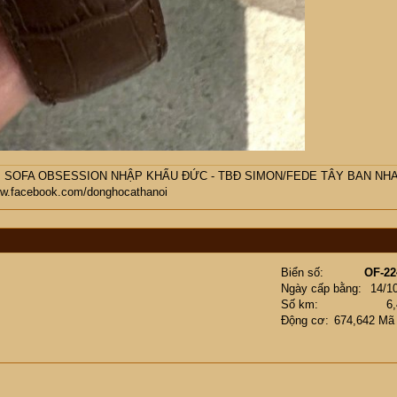
M SOFA OBSESSION NHẬP KHẨU ĐỨC - TBĐ SIMON/FEDE TÂY BAN NHA
ww.facebook.com/donghocathanoi
Biển số
OF-22
Ngày cấp bằng
14/1
Số km
6
Động cơ
674,642 Mã