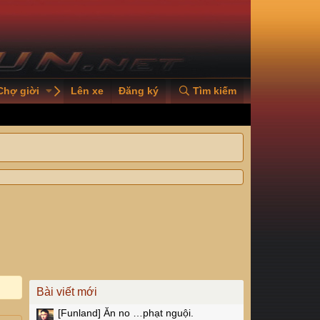
Chợ giời
PVOILVGC2026
Lên xe
Đăng ký
Tìm kiếm
Bài viết mới
[Funland]
Ăn no …phạt nguội.