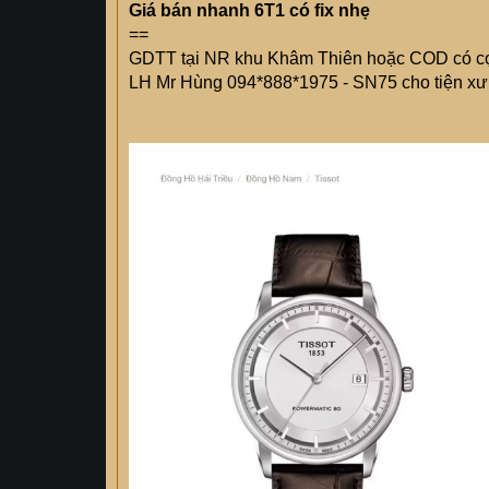
Giá bán nhanh 6T1 có fix nhẹ
==
GDTT tại NR khu Khâm Thiên hoặc COD có c
LH Mr Hùng 094*888*1975 - SN75 cho tiện xư