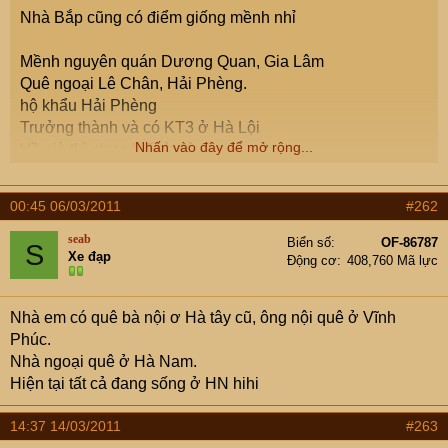
Nhà Bắp cũng có điểm giống mềnh nhỉ
Mềnh nguyên quán Dương Quan, Gia Lâm
Quê ngoại Lê Chân, Hải Phèng.
hộ khẩu Hải Phèng
Trưởng thành và có KT3 ở Hà Lội
Nhấn vào đây để mở rộng...
Về già thì chưa biết ở đâu.
Hết đời hy vọng được về núi Tản Ba Vì. Hứt hứt...
00:45 06/03/2011
#262
seab
Biển số
OF-86787
S
Xe đạp
Động cơ
408,760 Mã lực
Nhà em có quê bà nội ơ Hà tây cũ, ông nội quê ở Vĩnh
Phúc.
Nhà ngoại quê ở Hà Nam.
Hiện tại tất cả đang sống ở HN hihi
14:37 14/03/2011
#263