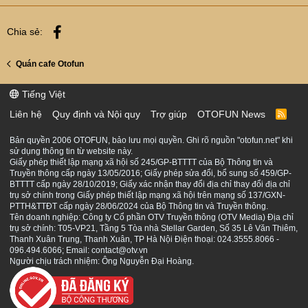
Facebook
Chia sẻ:
Quán cafe Otofun
Tiếng Việt
Liên hệ
Quy định và Nội quy
Trợ giúp
OTOFUN News
R
S
S
Bản quyền 2006 OTOFUN, bảo lưu mọi quyền. Ghi rõ nguồn "otofun.net" khi
sử dụng thông tin từ website này.
Giấy phép thiết lập mạng xã hội số 245/GP-BTTTT của Bộ Thông tin và
Truyền thông cấp ngày 13/05/2016; Giấy phép sửa đổi, bổ sung số 459/GP-
BTTTT cấp ngày 28/10/2019; Giấy xác nhận thay đổi địa chỉ thay đổi địa chỉ
trụ sở chính trong Giấy phép thiết lập mạng xã hội trên mạng số 137/GXN-
PTTH&TTĐT cấp ngày 28/06/2024 của Bộ Thông tin và Truyền thông.
Tên doanh nghiệp: Công ty Cổ phần OTV Truyền thông (OTV Media) Địa chỉ
trụ sở chính: T05-VP21, Tầng 5 Tòa nhà Stellar Garden, Số 35 Lê Văn Thiêm,
Thanh Xuân Trung, Thanh Xuân, TP Hà Nội Điện thoại: 024.3555.8066 -
096.494.6066; Email: contact@otv.vn
Người chịu trách nhiệm: Ông Nguyễn Đại Hoàng.