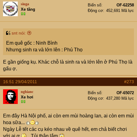
siuga
Biển số
OF-62258
Xe tăng
Động cơ
452,691 Mã lực
snt nói:
Em quê gốc : Ninh Bình
Nhưng sinh ra và lớn lên : Phú Thọ
E gần giống kụ. Khác chỗ là sinh ra và lớn lên ở Phú Thọ là
gấu ợ.
16:51 29/04/2011
#273
nghianc
Biển số
OF-65072
Xe hơi
Động cơ
437,280 Mã lực
Em đây Hà Nội phố, ai còn em mùi hoàng lan, ai còn em mùi
hoa sữa...
Ngày Lễ tết các cụ kéo nhau về quê hết, em chả biết chơi
với ai ợ
. Tủi thân lắm