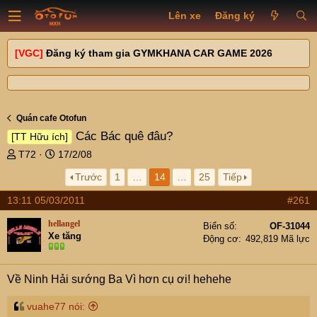
Lên xe
Đăng ký
[VGC]
Đăng ký tham gia GYMKHANA CAR GAME 2026
Quán cafe Otofun
Các Bác quê đâu?
[TT Hữu ích]
T
N
T72
17/2/08
h
g
Trước
1
…
14
…
25
Tiếp
r
à
e
y
13:11 05/03/2011
#261
a
g
d
ử
hellangel
Biển số
OF-31044
s
i
Xe tăng
Động cơ
492,819 Mã lực
t
a
r
Về Ninh Hải sướng Ba Vì hơn cụ ơi! hehehe
t
e
vuahe77 nói:
r