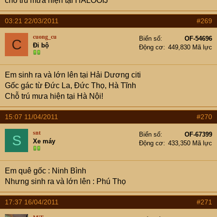
chỗ trú mưa hiện tại HÀLOOIJ
03:21 22/03/2011
#269
cuong_cu
Biển số
OF-54696
C
Đi bộ
Động cơ
449,830 Mã lực
Em sinh ra và lớn lên tại Hải Dương citi
Gốc gác từ Đức La, Đức Thọ, Hà Tĩnh
Chỗ trú mưa hiện tại Hà Nội!
15:07 11/04/2011
#270
snt
Biển số
OF-67399
S
Xe máy
Động cơ
433,350 Mã lực
Em quê gốc : Ninh Bình
Nhưng sinh ra và lớn lên : Phú Thọ
17:37 16/04/2011
#271