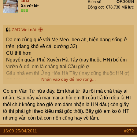
MiTa
Biển số
OF-30644
Xe cút kít
Động cơ
678,730 Mã lực
ZAD Viet nói:
Dạ em cùng quê với Mẹ Meo_beo ah, hiện đang sống ở
trển. (đang khổ về cái đường 32)
CỤ thể hơn
Nguyên quán Phú Xuyên Hà Tây (nay thuộc HN) bố êm
vưỡn ở đó, em là chàng trai Cầu giẽ ợ.
Gấu nhà em thì Ứng Hòa Hà Tây ( nay cũng thuộc HN ợ).
Nhấn vào đây để mở rộng...
Cô Mèo_beo làm bạn với em đê.
Có em Vân Từ nữa đây. Em khai từ lâu rồi mà chả thấy ai
nhận. Sau này và mãi mãi ai hỏi em thì câu trả lời đều là HT
thôi chứ không bao giờ em dám nhận là HN đâu( còn giấy
tờ thì phải ghi theo kiểu mất gốc thôi). Bây giờ em ko ở HT
nhưng vẫn còn bà con nên cũng hay về lắm.
16:09 25/04/2011
#272