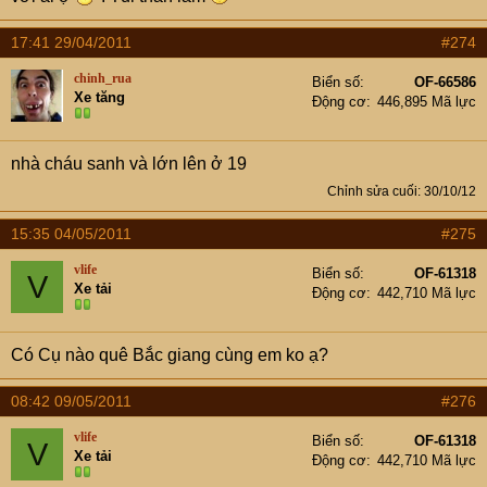
17:41 29/04/2011
#274
chinh_rua
Biển số
OF-66586
Xe tăng
Động cơ
446,895 Mã lực
nhà cháu sanh và lớn lên ở 19
Chỉnh sửa cuối:
30/10/12
15:35 04/05/2011
#275
vlife
Biển số
OF-61318
V
Xe tải
Động cơ
442,710 Mã lực
Có Cụ nào quê Bắc giang cùng em ko ạ?
08:42 09/05/2011
#276
vlife
Biển số
OF-61318
V
Xe tải
Động cơ
442,710 Mã lực