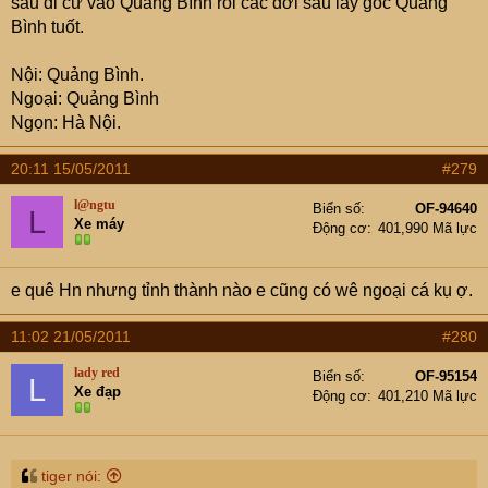
sau di cư vào Quảng Bình rồi các đời sau lấy gốc Quảng
Bình tuốt.
Nội: Quảng Bình.
Ngoại: Quảng Bình
Ngọn: Hà Nội.
20:11 15/05/2011
#279
l@ngtu
Biển số
OF-94640
L
Xe máy
Động cơ
401,990 Mã lực
e quê Hn nhưng tỉnh thành nào e cũng có wê ngoại cá kụ ợ.
11:02 21/05/2011
#280
lady red
Biển số
OF-95154
L
Xe đạp
Động cơ
401,210 Mã lực
tiger nói: