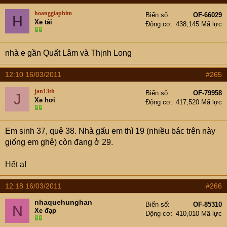
hoanggiaphim
Biển số
OF-66029
H
Xe tải
Động cơ
438,145 Mã lực
nhà e gần Quất Lâm và Thịnh Long
12:10 16/03/2011
#265
jan13th
Biển số
OF-79958
J
Xe hơi
Động cơ
417,520 Mã lực
Em sinh 37, quê 38. Nhà gấu em thì 19 (nhiều bác trên này
giống em ghê) còn đang ở 29.
Hết ạ!
12:18 16/03/2011
#266
nhaquehunghan
Biển số
OF-85310
N
Xe đạp
Động cơ
410,010 Mã lực