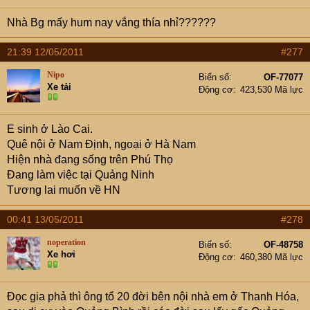
Nhà Bg mấy hum nay vắng thía nhỉ??????
21:39 12/05/2011
#277
Nipo
Biển số
OF-77077
Xe tải
Động cơ
423,530 Mã lực
E sinh ở Lào Cai.
Quê nội ở Nam Định, ngoại ở Hà Nam
Hiện nhà đang sống trên Phú Thọ
Đang làm việc tại Quảng Ninh
Tương lai muốn về HN
00:41 13/05/2011
#278
noperation
Biển số
OF-48758
Xe hơi
Động cơ
460,380 Mã lực
Đọc gia phả thì ông tổ 20 đời bên nội nhà em ở Thanh Hóa,