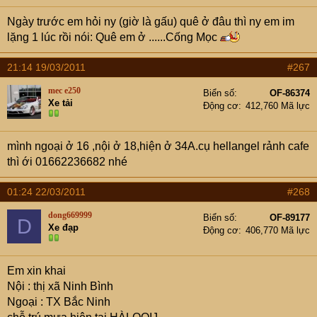
Ngày trước em hỏi ny (giờ là gấu) quê ở đâu thì ny em im
lặng 1 lúc rồi nói: Quê em ở ......Cống Mọc
21:14 19/03/2011
#267
mec e250
Biển số
OF-86374
Xe tải
Động cơ
412,760 Mã lực
mình ngoại ở 16 ,nội ở 18,hiện ở 34A.cụ hellangel rảnh cafe
thì ới 01662236682 nhé
01:24 22/03/2011
#268
dong669999
Biển số
OF-89177
D
Xe đạp
Động cơ
406,770 Mã lực
Em xin khai
Nội : thị xã Ninh Bình
Ngoại : TX Bắc Ninh