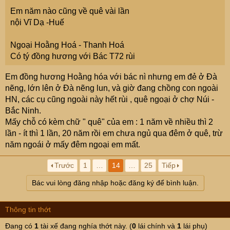
Em năm nào cũng về quê vài lần
nội Vĩ Dạ -Huế
Ngoại Hoằng Hoá - Thanh Hoá
Có tý đồng hương với Bác T72 rùi
Em đồng hương Hoằng hóa với bác nì nhưng em đẻ ở Đà
nẽng, lớn lên ở Đà nẽng lun, và giờ đang chồng con ngoài
HN, các cụ cũng ngoài này hết rùi , quê ngoại ở chợ Núi -
Bắc Ninh.
Mấy chỗ có kèm chữ " quê" của em : 1 năm về nhiều thì 2
lần - ít thì 1 lần, 20 năm rồi em chưa ngủ qua đêm ở quê, trừ
năm ngoái ở mấy đêm ngoại em mất.
Trước
1
…
14
…
25
Tiếp
Bác vui lòng đăng nhập hoặc đăng ký để bình luận.
Thông tin thớt
Đang có
1
tài xế đang nghía thớt này. (
0
lái chính và
1
lái phụ)