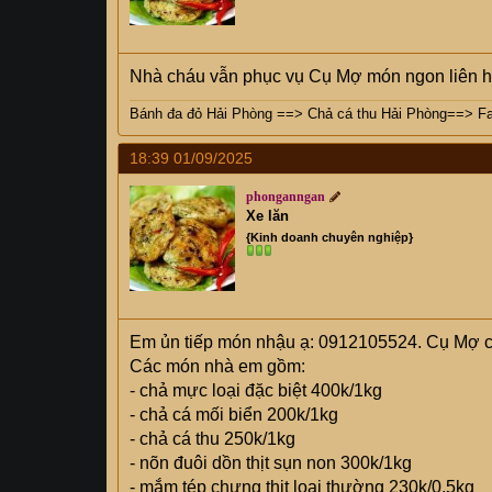
Nhà cháu vẫn phục vụ Cụ Mợ món ngon liên 
Bánh đa đỏ Hải Phòng
==>
Chả cá thu Hải Phòng
==>
F
18:39 01/09/2025
phonganngan
Xe lăn
{Kinh doanh chuyên nghiệp}
Em ủn tiếp món nhậu ạ: 0912105524. Cụ Mợ 
Các món nhà em gồm:
- chả mực loại đặc biệt 400k/1kg‭
- chả cá mối biển 200k/1kg
- chả cá thu 250k/1kg
- nõn đuôi dồn thịt sụn non 300k/1kg
- mắm tép chưng thịt loại thường 230k/0,5kg