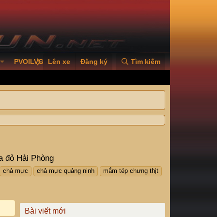
PVOILVGC2026
Lên xe
Đăng ký
Tìm kiếm
a đỏ Hải Phòng
chả mực
chả mực quảng ninh
mắm tép chưng thịt
Bài viết mới