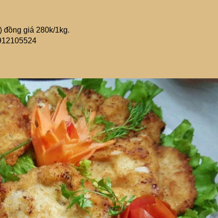
ò) đồng giá 280k/1kg.
0912105524