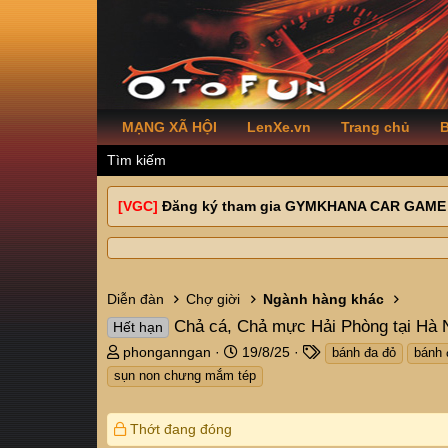
MẠNG XÃ HỘI
LenXe.vn
Trang chủ
B
Tìm kiếm
[VGC]
Đăng ký tham gia GYMKHANA CAR GAME
Diễn đàn
Chợ giời
Ngành hàng khác
Chả cá, Chả mực Hải Phòng tại Hà 
Hết hạn
T
N
T
phonganngan
19/8/25
bánh đa đỏ
bánh 
h
g
a
sụn non chưng mắm tép
r
à
g
e
y
s
a
g
Thớt đang đóng
d
ử