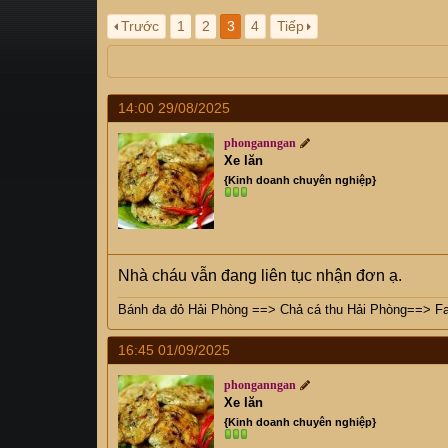
s
i
Trước
1
2
3
4
Tiếp
t
a
r
t
14:00 29/08/2025
e
r
phonganngan
Xe lăn
{Kinh doanh chuyên nghiệp}
Nhà cháu vẫn đang liên tục nhận đơn ạ.
Bánh đa đỏ Hải Phòng
==>
Chả cá thu Hải Phòng
==>
F
16:45 01/09/2025
phonganngan
Xe lăn
{Kinh doanh chuyên nghiệp}