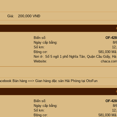
Giá
200,000 VNĐ
Biển số
OF-428
Ngày cấp bằng
8/
Số km
12
Động cơ
581,030 Mã
Nơi ở
Số 5 ngõ 1 phố Nghĩa Tân, Quận Cầu Giấy, Hà
Website
chaca.com
acebook Bán hàng
==>
Gian hàng đặc sản Hải Phòng tại OtoFun
Biển số
OF-428
Ngày cấp bằng
8/
Số km
12
Động cơ
581,030 Mã