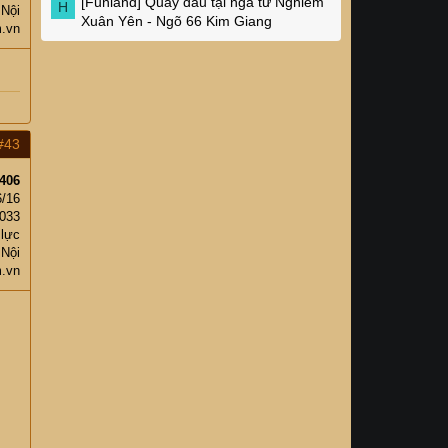
[Funland]
Quay đầu tại ngã tư Nghiêm
H
 Nội
Xuân Yên - Ngõ 66 Kim Giang
.vn
#43
406
6/16
,033
 lực
 Nội
.vn