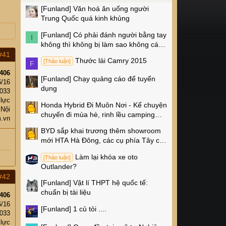
[Funland]
Văn hoá ăn uống người
Trung Quốc quá kinh khủng
[Funland]
Có phải đánh người bằng tay
I
không thì không bị làm sao không các
cụ?
#41
Thước lái Camry 2015
[Thảo luận]
F
406
[Funland]
Chạy quảng cáo để tuyển
6/16
dụng
,033
 lực
Honda Hybrid Đi Muôn Nơi - Kể chuyện
 Nội
chuyến đi mùa hè, rinh lều camping
.vn
Naturehike 4 triệu về nhà!
BYD sắp khai trương thêm showroom
mới HTA Hà Đông, các cụ phía Tây có
thêm chỗ xem xe rồi!
Làm lại khóa xe oto
[Thảo luận]
Outlander?
#42
[Funland]
Vật lí THPT hệ quốc tế:
chuẩn bị tài liệu
406
6/16
[Funland]
1 củ tỏi ....
,033
 lực