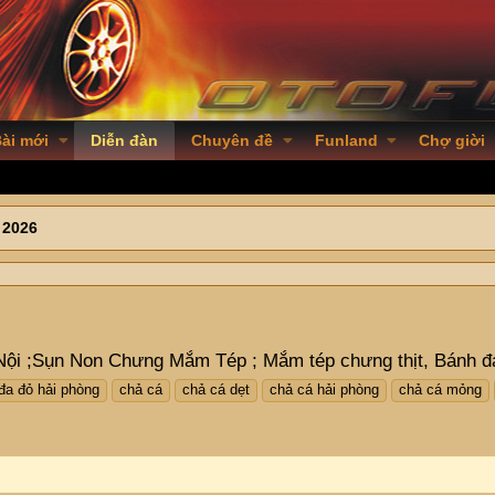
ài mới
Diễn đàn
Chuyên đề
Funland
Chợ giời
 2026
Nội ;Sụn Non Chưng Mắm Tép ; Mắm tép chưng thịt, Bánh đ
đa đỏ hải phòng
chả cá
chả cá dẹt
chả cá hải phòng
chả cá mỏng