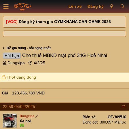
Lên xe
Đăng ký
[VGC]
Đăng ký tham gia GYMKHANA CAR GAME 2026
Đồ gia dụng - nội ngoại thất
Cho thuê MBKD mặt phố 34G Hoè Nhai
Hết hạn
T
N
Dungxipo
4/2/25
h
g
r
à
Thớt đang đóng
e
y
a
g
d
ử
Giá
123,456,789 VNĐ
s
i
t
a
22:59 04/02/2025
#1
r
Dungxipo
t
Biển số
OF-309516
Xe hơi
Động cơ
300,057 Mã lực
e
r