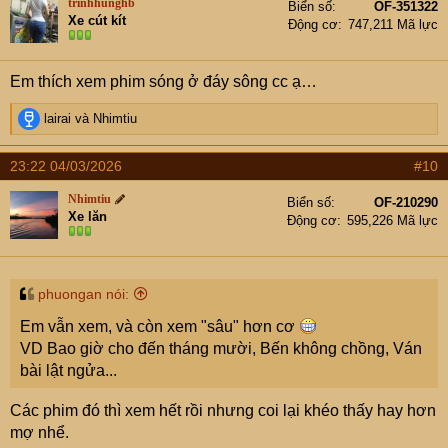
trinhhunghb
Biển số
OF-351322
i
Xe cút kít
Động cơ
747,211 Mã lực
o
n
s
Em thích xem phim sóng ở đáy sông cc ạ…
:
R
lairai
và
Nhimtiu
e
a
23:22 04/03/2026
#10
c
t
Nhimtiu
Biển số
OF-210290
i
Xe lăn
Động cơ
595,226 Mã lực
o
n
s
:
phuongan nói:
Em vẫn xem, và còn xem "sâu" hơn cơ
VD Bao giờ cho đến tháng mười, Bến không chồng, Ván
bài lật ngửa...
Các phim đó thì xem hết rồi nhưng coi lại khéo thấy hay hơn
mợ nhể.