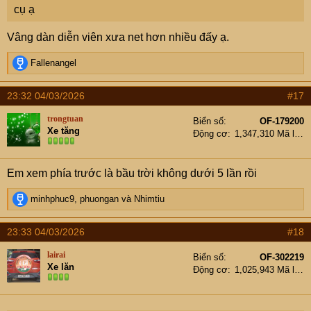
cụ ạ
Vâng dàn diễn viên xưa net hơn nhiều đấy ạ.
R
Fallenangel
e
a
23:32 04/03/2026
#17
c
t
trongtuan
Biển số
OF-179200
i
Xe tăng
Động cơ
1,347,310 Mã lực
o
n
s
Em xem phía trước là bầu trời không dưới 5 lần rồi
:
R
minhphuc9
,
phuongan
và
Nhimtiu
e
a
23:33 04/03/2026
#18
c
t
lairai
Biển số
OF-302219
i
Xe lăn
Động cơ
1,025,943 Mã lực
o
n
s
: