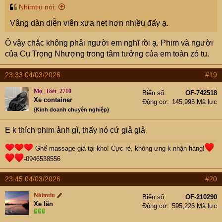
Nhimtiu nói:
Vâng dàn diễn viên xưa net hơn nhiều đấy ạ.
Ô vậy chắc không phải người em nghĩ rồi ạ. Phim và người
của Cụ Trọng Nhượng trong tâm tưởng của em toàn zó tu.
23:33 04/03/2026
#19
Mợ_Toét_2710
Biển số
OF-742518
Xe container
Động cơ
145,995 Mã lực
{Kinh doanh chuyên nghiệp}
E k thích phim ảnh gì, thấy nó cứ giả giả
Ghế massage giá tại kho! Cực rẻ, không ưng k nhận hàng!
-0946538556
23:45 04/03/2026
#20
Nhimtiu
Biển số
OF-210290
Xe lăn
Động cơ
595,226 Mã lực