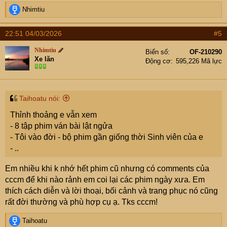
R
Nhimtiu
e
a
22:51 04/03/2026
#5
c
t
Nhimtiu
Biển số
OF-210290
i
Xe lăn
Động cơ
595,226 Mã lực
o
n
s
:
Taihoatu nói:
Thỉnh thoảng e vẫn xem
- 8 tập phim ván bài lật ngửa
- Tôi vào đời - bộ phim gần giống thời Sinh viên của e
- ..
Em nhiều khi k nhớ hết phim cũ nhưng có comments của
cccm để khi nào rảnh em coi lại các phim ngày xưa. Em
thích cách diễn và lời thoại, bối cảnh và trang phục nó cũng
rất đời thường và phù hợp cụ ạ. Tks cccm!
R
Taihoatu