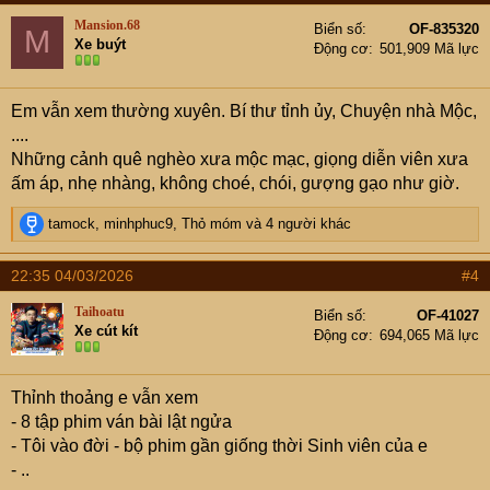
t
Mansion.68
Biển số
OF-835320
M
i
Xe buýt
Động cơ
501,909 Mã lực
o
n
s
Em vẫn xem thường xuyên. Bí thư tỉnh ủy, Chuyện nhà Mộc,
:
....
Những cảnh quê nghèo xưa mộc mạc, giọng diễn viên xưa
ấm áp, nhẹ nhàng, không choé, chói, gượng gạo như giờ.
R
tamock
,
minhphuc9
,
Thỏ móm
và 4 người khác
e
a
22:35 04/03/2026
#4
c
t
Taihoatu
Biển số
OF-41027
i
Xe cút kít
Động cơ
694,065 Mã lực
o
n
s
Thỉnh thoảng e vẫn xem
:
- 8 tập phim ván bài lật ngửa
- Tôi vào đời - bộ phim gần giống thời Sinh viên của e
- ..