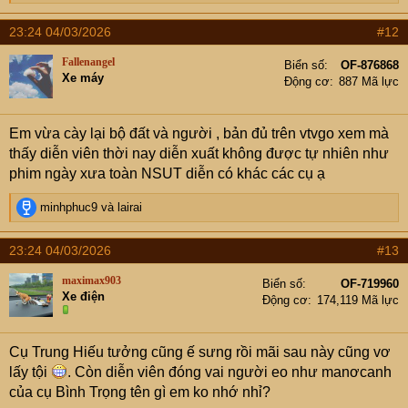
e
a
23:24 04/03/2026
#12
c
t
Fallenangel
Biển số
OF-876868
i
Xe máy
Động cơ
887 Mã lực
o
n
s
Em vừa cày lại bộ đất và người , bản đủ trên vtvgo xem mà
:
thấy diễn viên thời nay diễn xuất không được tự nhiên như
phim ngày xưa toàn NSUT diễn có khác các cụ ạ
R
minhphuc9
và
lairai
e
a
23:24 04/03/2026
#13
c
t
maximax903
Biển số
OF-719960
i
Xe điện
Động cơ
174,119 Mã lực
o
n
s
Cụ Trung Hiếu tưởng cũng ế sưng rồi mãi sau này cũng vơ
:
lấy tội
. Còn diễn viên đóng vai người eo như manơcanh
của cụ Bình Trọng tên gì em ko nhớ nhỉ?