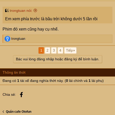
trongtuan nói:
Em xem phía trước là bầu trời không dưới 5 lần rồi
Phim đó xem cũng hay cụ nhể.
R
trongtuan
e
a
1
2
3
4
Tiếp
c
t
Bác vui lòng đăng nhập hoặc đăng ký để bình luận.
i
o
n
Thông tin thớt
s
:
Đang có
1
tài xế đang nghía thớt này. (
0
lái chính và
1
lái phụ)
Facebook
Chia sẻ:
Quán cafe Otofun