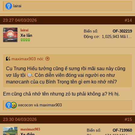
R
lairai
e
a
23:27 04/03/2026
#14
c
t
lairai
Biển số
OF-302219
i
Xe lăn
Động cơ
1,025,943 Mã lực
o
n
s
:
maximax903 nói:
Cụ Trung Hiếu tưởng cũng ế sưng rồi mãi sau này cũng
vơ lấy tội
. Còn diễn viên đóng vai người eo như
manơcanh của cụ Bình Trọng tên gì em ko nhớ nhỉ?
Em cũng chả nhớ tên nhưng zó tu phải không ạ? Hị hị.
R
xecocon
và
maximax903
e
a
23:30 04/03/2026
#15
c
t
maximax903
Biển số
OF-719960
i
Xe điện