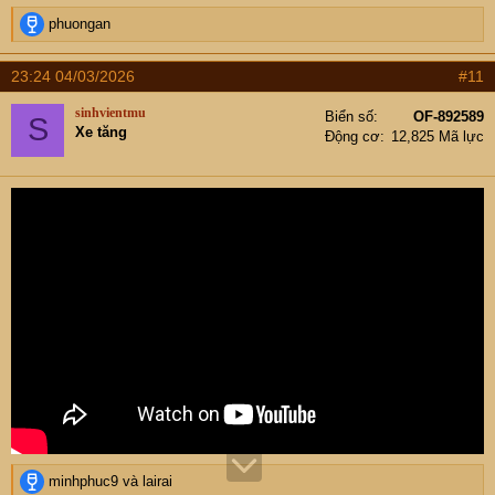
R
phuongan
e
a
23:24 04/03/2026
#11
c
t
sinhvientmu
Biển số
OF-892589
S
i
Xe tăng
Động cơ
12,825 Mã lực
o
n
s
:
R
minhphuc9
và
lairai