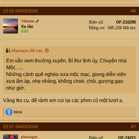
e
a
22:52 04/03/2026
#6
c
t
Nhimtiu
Biển số
OF-210290
i
Xe lăn
Động cơ
595,226 Mã lực
o
n
s
:
Mansion.68 nói:
Em vẫn xem thường xuyên. Bí thư tỉnh ủy, Chuyện nhà
Mộc, ....
Những cảnh quê nghèo xưa mộc mạc, giọng diễn viên
xưa ấm áp, nhẹ nhàng, không choé, chói, gượng gạo
như giờ.
Vâng tks cụ, để rảnh em coi lại các phim cũ một lượt ạ.
R
lairai
e
a
22:57 04/03/2026
#7
c
t
phuongan
Biển số
OF-74221