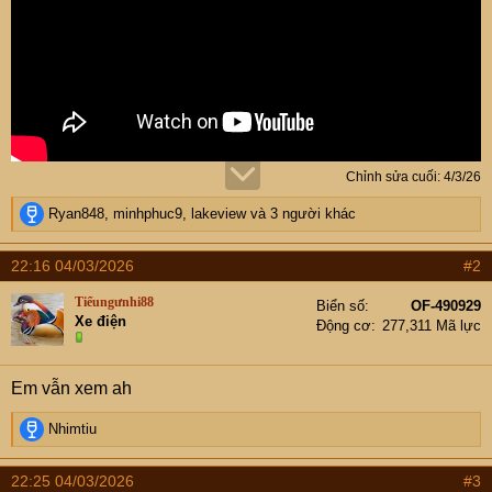
Chỉnh sửa cuối:
4/3/26
R
Ryan848
,
minhphuc9
,
lakeview
và 3 người khác
e
a
22:16 04/03/2026
#2
c
t
Tiểungưnhi88
Biển số
OF-490929
i
Xe điện
Động cơ
277,311 Mã lực
o
n
s
Em vẫn xem ah
:
R
Nhimtiu
e
a
22:25 04/03/2026
#3
c