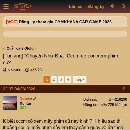
Lên xe
Đăng ký
[VGC]
Đăng ký tham gia GYMKHANA CAR GAME 2026
Quán cafe Otofun
[Funland]
"Chuyện Như Đùa" Cccm có còn xem phim
cũ?
T
N
Nhimtiu
4/3/26
h
g
1
2
3
4
Tiếp
r
à
e
y
22:07 04/03/2026
#1
a
g
d
ử
Nhimtiu
Biển số
OF-210290
s
i
Xe lăn
Động cơ
595,226 Mã lực
t
a
r
K biết cccm có xem mấy phim cũ này k nhỉ? K hiểu sao thi
t
thoảng coi lại mấy phim này em thấy cảnh quay và lời thoại