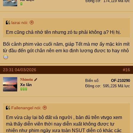
Động cơ
174,119 Mã lực
o
n
s
:
lairai nói:
Em cũng chả nhớ tên nhưng zó tu phải không ạ? Hị hị.
Bối cảnh phim vào cuối năm, giáp Tết mà mợ ấy mặc kín mít
từ đầu đến gót chân nên em ko định lượng được to hay nhỏ
23:31 04/03/2026
#16
Nhimtiu
Biển số
OF-210290
Xe lăn
Động cơ
595,226 Mã lực
Fallenangel nói:
Em vừa cày lại bộ đất và người , bản đủ trên vtvgo xem
mà thấy diễn viên thời nay diễn xuất không được tự
nhiên như phim ngày xưa toàn NSUT diễn có khác các