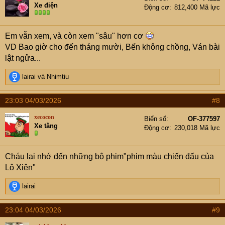
i
Xe điện
Động cơ
812,400 Mã lực
o
n
s
Em vẫn xem, và còn xem "sâu" hơn cơ
:
VD Bao giờ cho đến tháng mười, Bến không chồng, Ván bài
lật ngửa...
R
lairai
và
Nhimtiu
e
a
23:03 04/03/2026
#8
c
t
xecocon
Biển số
OF-377597
i
Xe tăng
Động cơ
230,018 Mã lực
o
n
s
Cháu lại nhớ đến những bộ phim"phim màu chiến đấu của
:
Lô Xiên"
R
lairai
e
a
23:04 04/03/2026
#9
c
t