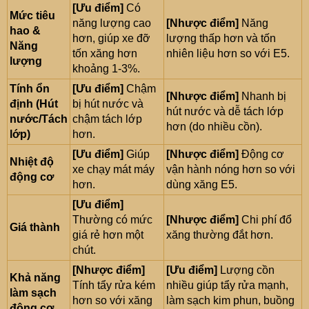
[Ưu điểm]
Có
Mức tiêu
năng lượng cao
[Nhược điểm]
Năng
hao &
hơn, giúp xe đỡ
lượng thấp hơn và tốn
Năng
tốn xăng hơn
nhiên liệu hơn so với E5.
lượng
khoảng 1-3%.
Tính ổn
[Ưu điểm]
Chậm
[Nhược điểm]
Nhanh bị
định (Hút
bị hút nước và
hút nước và dễ tách lớp
nước/Tách
chậm tách lớp
hơn (do nhiều cồn).
lớp)
hơn.
[Ưu điểm]
Giúp
[Nhược điểm]
Động cơ
Nhiệt độ
xe chạy mát máy
vận hành nóng hơn so với
động cơ
hơn.
dùng xăng E5.
[Ưu điểm]
Thường có mức
[Nhược điểm]
Chi phí đổ
Giá thành
giá rẻ hơn một
xăng thường đắt hơn.
chút.
[Nhược điểm]
[Ưu điểm]
Lượng cồn
Khả năng
Tính tẩy rửa kém
nhiều giúp tẩy rửa mạnh,
làm sạch
hơn so với xăng
làm sạch kim phun, buồng
động cơ