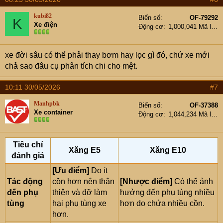
kubi82
Biển số
OF-79292
K
Xe điện
Động cơ
1,000,041 Mã lực
xe đời sâu có thể phải thay bơm hay lọc gì đó, chứ xe mới
chả sao đâu cụ phân tích chi cho mệt.
10:11 30/05/2026
#7
Manhpbk
Biển số
OF-37388
Xe container
Động cơ
1,044,234 Mã lực
Tiêu chí
Xăng E5
Xăng E10
đánh giá
[Ưu điểm]
Do ít
Tác động
cồn hơn nên thân
[Nhược điểm]
Có thể ảnh
đến phụ
thiện và đỡ làm
hưởng đến phụ tùng nhiều
tùng
hại phụ tùng xe
hơn do chứa nhiều cồn.
hơn.