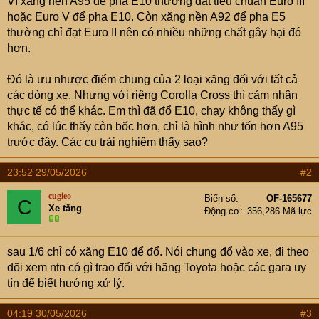
Vì xăng nền A95 để pha E10 thường đạt tiêu chuẩn Euro III
hoặc Euro V để pha E10. Còn xăng nền A92 để pha E5
thường chỉ đạt Euro II nên có nhiều những chất gây hại đó
hơn.
Đó là ưu nhược điểm chung của 2 loại xăng đối với tất cả
các dòng xe. Nhưng với riêng Corolla Cross thì cảm nhận
thực tế có thể khác. Em thì đã đổ E10, chạy không thấy gì
khác, có lúc thấy còn bốc hơn, chỉ là hình như tốn hơn A95
trước đây. Các cụ trải nghiệm thấy sao?
23:52 29/05/2026
#2
cugieo
Biển số
OF-165677
C
Xe tăng
Động cơ
356,286 Mã lực
sau 1/6 chỉ có xăng E10 để đổ. Nói chung đổ vào xe, đi theo
dõi xem ntn có gì trao đổi với hãng Toyota hoặc các gara uy
tín để biết hướng xử lý.
04:19 30/05/2026
#3