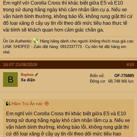
Em nghĩ với Corolla Cross thì khác biệt giữa E5 và E10
trong sử dụng hằng ngày khó cảm nhận lắm cụ ạ. Nếu xe
vận hành bình thường, không báo lỗi, không rung giật thì cứ
đổ loại xăng ở cây uy tín rồi theo dõi mức tiêu hao thực tế
vài bình sẽ khách quan hơn cảm giác chân ga.
Ũn Un Authentic
Hàng hãng dành cho người không thích mua giá cao
LINK SHOPEE
- Zalo đặt hàng: 0912337773 - Cụ
liên hệ đặt hàng em
nhé.
16:07 21/06/2026
#18
Bopbun
Biển số
OF-776885
B
Xe điện
Động cơ
68,748 Mã lực
Hầm Trú Ẩn nói:
Em nghĩ với Corolla Cross thì khác biệt giữa E5 và E10
trong sử dụng hằng ngày khó cảm nhận lắm cụ ạ. Nếu xe
vận hành bình thường, không báo lỗi, không rung giật thì
cứ đổ loại xăng ở cây uy tín rồi theo dõi mức tiêu hao