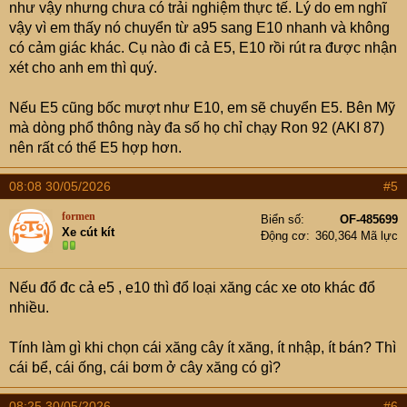
như vậy nhưng chưa có trải nghiệm thực tế. Lý do em nghĩ
vậy vì em thấy nó chuyển từ a95 sang E10 nhanh và không
có cảm giác khác. Cụ nào đi cả E5, E10 rồi rút ra được nhận
xét cho anh em thì quý.
Nếu E5 cũng bốc mượt như E10, em sẽ chuyển E5. Bên Mỹ
mà dòng phổ thông này đa số họ chỉ chạy Ron 92 (AKI 87)
nên rất có thể E5 hợp hơn.
08:08 30/05/2026
#5
formen
Biển số
OF-485699
Xe cút kít
Động cơ
360,364 Mã lực
Nếu đổ đc cả e5 , e10 thì đổ loại xăng các xe oto khác đổ
nhiều.
Tính làm gì khi chọn cái xăng cây ít xăng, ít nhập, ít bán? Thì
cái bể, cái ống, cái bơm ở cây xăng có gì?
08:25 30/05/2026
#6