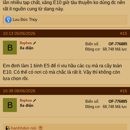
lẫn nhiều tạp chất, xăng E10 giờ tàu thuyền ko dùng đc nên
rất ít nguồn cung từ dạng này.
R
Lưu Đức Thủy
e
a
10:13 05/06/2026
#15
c
t
Bopbun
Biển số
OF-776885
B
i
Xe điện
Động cơ
68,748 Mã lực
o
n
s
Em định làm 1 bình E5 để rì viu hầu các cụ mà ra cây toàn
:
E10. Có thể có nơi có mà chắc là rất ít. Vậy thì không còn
lựa chọn rồi.
10:38 08/06/2026
#16
Bopbun
Biển số
OF-776885
B
Xe điện
Động cơ
68,748 Mã lực
hanhhdvn nói: