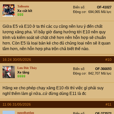
lượng
khoảng 1-3%.
Taihoatu
Biển số
OF-41027
Xe cút kít
Động cơ
694,065 Mã lực
Tính ổn
[Ưu điểm]
Chậm
[Nhược điểm]
Nhanh bị
định (Hút
bị hút nước và
hút nước và dễ tách lớp
nước/Tách
chậm tách lớp
Giữa E5 và E10 ở ta thì các cụ cũng nên lưu ý đến chất
hơn (do nhiều cồn).
lớp)
hơn.
lượng xăng pha. Vì bây giờ đang hướng tới E10 nên quy
[Ưu điểm]
Giúp
[Nhược điểm]
Động cơ
trình và kiểm soát sẽ chặt chẽ hơn nên hỗn hợp sẽ chuẩn
Nhiệt độ
xe chạy mát máy
vận hành nóng hơn so
hơn. Còn E5 là loại bán ké cho đủ chủng loại nên sẽ ít quan
động cơ
hơn.
với dùng xăng E5.
tâm hơn, nên hỗn hợp pha trộn chả biết thế nào.
[Ưu điểm]
16:24 30/05/2026
#10
Thường có mức
[Nhược điểm]
Chi phí
Giá thành
giá rẻ hơn một
đổ xăng thường đắt hơn.
Lưu Đức Thủy
Biển số
OF-366693
chút.
Xe tăng
Động cơ
842,707 Mã lực
[Ưu điểm]
Lượng cồn
[Nhược điểm]
Khả năng
nhiều giúp tẩy rửa mạnh,
Hãng xe cho phép chạy xăng E10 rồi thì việc gì phải suy
Tính tẩy rửa kém
làm sạch
làm sạch kim phun,
nghĩ thêm làm gì nữa..cứ đừng dùng E11 là đc
hơn so với xăng
động cơ
buồng đốt và xu páp tốt
E10.
hơn.
11:06 31/05/2026
#11
[Nhược điểm]
[Ưu điểm]
Trị số chống
nguoibatdau
Biển số
OF-373572