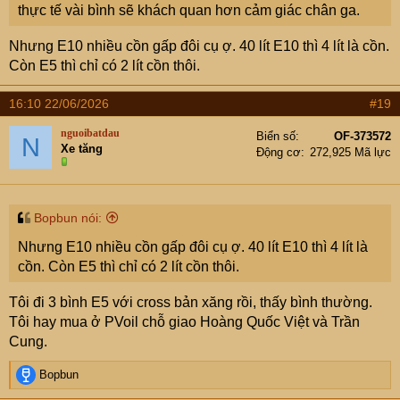
thực tế vài bình sẽ khách quan hơn cảm giác chân ga.
Nhưng E10 nhiều cồn gấp đôi cụ ợ. 40 lít E10 thì 4 lít là cồn.
Còn E5 thì chỉ có 2 lít cồn thôi.
16:10 22/06/2026
#19
nguoibatdau
Biển số
OF-373572
N
Xe tăng
Động cơ
272,925 Mã lực
Bopbun nói:
Nhưng E10 nhiều cồn gấp đôi cụ ợ. 40 lít E10 thì 4 lít là
cồn. Còn E5 thì chỉ có 2 lít cồn thôi.
Tôi đi 3 bình E5 với cross bản xăng rồi, thấy bình thường.
Tôi hay mua ở PVoil chỗ giao Hoàng Quốc Việt và Trần
Cung.
R
Bopbun
e