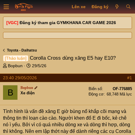
Lên xe
Đăng ký
[VGC]
Đăng ký tham gia GYMKHANA CAR GAME 2026
Toyota - Daihatsu
Corolla Cross dùng xăng E5 hay E10?
[Thảo luận]
T
N
Bopbun
29/5/26
h
g
r
à
23:40 29/05/2026
#1
e
y
Bopbun
a
g
Biển số
OF-776885
B
Xe điện
d
ử
Động cơ
68,748 Mã lực
s
i
t
Tình hình là vấn đề xăng E giờ bùng nổ khắp cõi mạng và
a
r
thông tin thì loạn cào cào. Người khen đổ E đi bốc, kẻ chê
t
nó ì yếu. Bởi vì có quá nhiều dòng xe và dòng thì hợp, dòng
e
thì không. Nên em lập thớt này để dành riêng các cụ Corolla
r