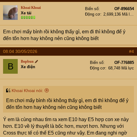
Khoai Khoai
Biển số
OF-896654
Xe tải
Động cơ
2,699,136 Mã lực
Em chơi mấy bình rồi không thấy gì, em đi thì không để ý
đến tốn hơn hay không nẻn cũng không biết
08:04 30/05/2026
#4
Bopbun
Biển số
OF-776885
B
Xe điện
Động cơ
68,748 Mã lực
Khoai Khoai nói:
Em chơi mấy bình rồi không thấy gì, em đi thì không để ý
đến tốn hơn hay không nẻn cũng không biết
Ý em là cùng nhau tìm ra xem E10 hay E5 hợp con xe này
hơn. E10 về lý thuyết là bốc hơn, mượt hơn. Nhưng với
Cross thực tế có thể E5 cũng như vậy. Em đang nghi ngờ