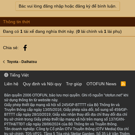
a
Bác vui lòng đăng nhập hoặc đăng ký để bình luận.
c
t
i
Thông tin thớt
o
n
Đang có
1
tài xế đang nghía thớt này. (
0
lái chính và
1
lái phụ)
s
:
Facebook
Chia sẻ:
Toyota - Daihatsu
Tiếng Việt
Liên hệ
Quy định và Nội quy
Trợ giúp
OTOFUN News
R
S
S
Bản quyền 2006 OTOFUN, bảo lưu mọi quyền. Ghi rõ nguồn "otofun.net" khi
sử dụng thông tin từ website này.
Giấy phép thiết lập mạng xã hội số 245/GP-BTTTT của Bộ Thông tin và
Truyền thông cấp ngày 13/05/2016; Giấy phép sửa đổi, bổ sung số 459/GP-
BTTTT cấp ngày 28/10/2019; Giấy xác nhận thay đổi địa chỉ thay đổi địa chỉ
trụ sở chính trong Giấy phép thiết lập mạng xã hội trên mạng số 137/GXN-
PTTH&TTĐT cấp ngày 28/06/2024 của Bộ Thông tin và Truyền thông.
Tên doanh nghiệp: Công ty Cổ phần OTV Truyền thông (OTV Media) Địa chỉ
trụ sở chính: T05-VP21, Tầng 5 Tòa nhà Stellar Garden, Số 35 Lê Văn Thiêm,