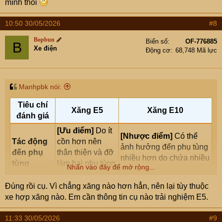
mình thôi
10:50 30/05/2026
#8
Bopbun
Biển số
OF-776885
B
Xe điện
Động cơ
68,748 Mã lực
Manhpbk nói:
Tiêu chí
Xăng E5
Xăng E10
đánh giá
[Ưu điểm]
Do ít
[Nhược điểm]
Có thể
Tác động
cồn hơn nên
ảnh hưởng đến phụ tùng
đến phụ
thân thiện và đỡ
nhiều hơn do chứa nhiều
tùng
làm hại phụ tùng
Nhấn vào đây để mở rộng...
cồn.
xe hơn.
Đúng rồi cụ. Vì chẳng xăng nào hơn hẳn, nên lại tùy thuộc
[Ưu điểm]
Có
Mức tiêu
xe hợp xăng nào. Em cần thông tin cụ nào trải nghiệm E5.
năng lượng cao
[Nhược điểm]
Năng
hao &
hơn, giúp xe đỡ
lượng thấp hơn và tốn
Năng
11:33 30/05/2026
#9
tốn xăng hơn
nhiên liệu hơn so với E5.