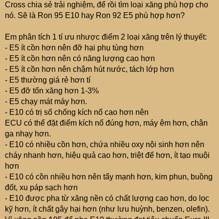
Cross chia sẻ trải nghiệm, để rồi tìm loại xăng phù hợp cho
nó. Sẽ là Ron 95 E10 hay Ron 92 E5 phù hợp hơn?
Em phân tích 1 tí ưu nhược điểm 2 loại xăng trên lý thuyết:
- E5 ít cồn hơn nên đỡ hại phụ tùng hơn
- E5 ít cồn hơn nên có năng lượng cao hơn
- E5 ít cồn hơn nên chậm hút nước, tách lớp hơn
- E5 thường giá rẻ hơn tí
- E5 đỡ tốn xăng hơn 1-3%
- E5 chạy mát máy hơn.
- E10 có trị số chống kích nổ cao hơn nên
ECU có thể đặt điểm kích nổ đúng hơn, máy êm hơn, chân
ga nhạy hơn.
- E10 có nhiều cồn hơn, chứa nhiều oxy nội sinh hơn nên
cháy nhanh hơn, hiệu quả cao hơn, triệt để hơn, ít tạo muội
hơn
- E10 có cồn nhiều hơn nên tẩy mạnh hơn, kim phun, buồng
đốt, xu páp sạch hơn
- E10 được pha từ xăng nền có chất lượng cao hơn, do lọc
kỹ hơn, ít chất gây hại hơn (như lưu huỳnh, benzen, olefin).