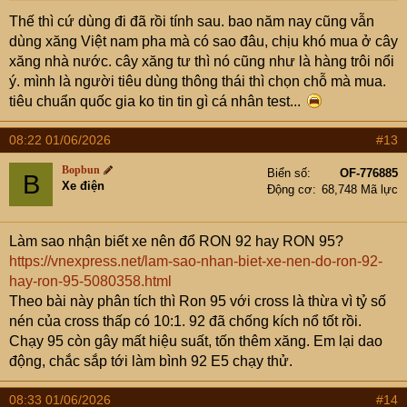
Thế thì cứ dùng đi đã rồi tính sau. bao năm nay cũng vẫn
dùng xăng Việt nam pha mà có sao đâu, chịu khó mua ở cây
xăng nhà nước. cây xăng tư thì nó cũng như là hàng trôi nổi
ý. mình là người tiêu dùng thông thái thì chọn chỗ mà mua.
tiêu chuẩn quốc gia ko tin tin gì cá nhân test...
08:22 01/06/2026
#13
Bopbun
Biển số
OF-776885
B
Xe điện
Động cơ
68,748 Mã lực
Làm sao nhận biết xe nên đổ RON 92 hay RON 95?
https://vnexpress.net/lam-sao-nhan-biet-xe-nen-do-ron-92-
hay-ron-95-5080358.html
Theo bài này phân tích thì Ron 95 với cross là thừa vì tỷ số
nén của cross thấp có 10:1. 92 đã chống kích nổ tốt rồi.
Chạy 95 còn gây mất hiệu suất, tốn thêm xăng. Em lại dao
động, chắc sắp tới làm bình 92 E5 chạy thử.
08:33 01/06/2026
#14