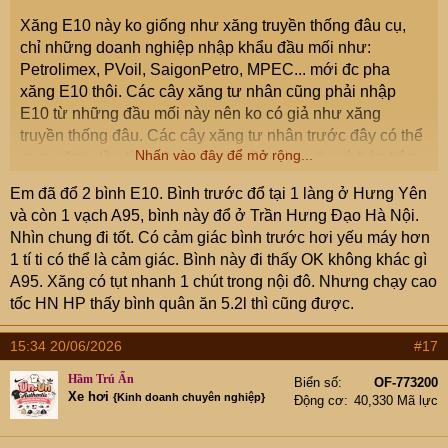
Xăng E10 này ko giống như xăng truyền thống đâu cụ,
chỉ những doanh nghiệp nhập khẩu đầu mối như:
Petrolimex, PVoil, SaigonPetro, MPEC... mới đc pha
xăng E10 thôi. Các cây xăng tư nhân cũng phải nhập
E10 từ những đầu mối này nên ko có giả như xăng
truyền thống đâu. Các cây xăng tư nhân trước đây có thể
Nhấn vào đây để mở rộng...
mua xăng dầu từ những tàu thuyền dùng dư và bán trộm,
trong quá trình sang chiết vận chuyển lẫn nhiều tạp chất,
Em đã đổ 2 bình E10. Bình trước đổ tại 1 làng ở Hưng Yên
xăng E10 giờ tàu thuyền ko dùng đc nên rất ít nguồn
và còn 1 vạch A95, bình này đổ ở Trần Hưng Đạo Hà Nội.
cung từ dạng này.
Nhìn chung đi tốt. Có cảm giác bình trước hơi yếu máy hơn
1 tí ti có thể là cảm giác. Bình này đi thấy OK không khác gì
A95. Xăng có tụt nhanh 1 chút trong nội đô. Nhưng chạy cao
tốc HN HP thấy bình quân ăn 5.2l thì cũng được.
15:34 20/06/2026
#17
Hầm Trú Ẩn
Biển số
OF-773200
Xe hơi
{Kinh doanh chuyên nghiệp}
Động cơ
40,330 Mã lực