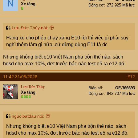
N
Khả năng
Trị số chống kích
Xe tăng
kích nổ cao, giúp ECU
Động cơ
272,925 Mã lực
chống
nổ thấp hơn,
đặt điểm kích nổ đúng
kích nổ &
máy không êm
hơn, máy chạy êm và
Vận hành
và ga kém nhạy
chân ga nhạy hơn.
Lưu Đức Thủy nói:
bằng.
[Nhược điểm]
[Ưu điểm]
Chứa nhiều
Hãng xe cho phép chạy xăng E10 rồi thì việc gì phải suy
Hiệu suất
Dễ tạo ra nhiều
oxy nội sinh giúp cháy
nghĩ thêm làm gì nữa..cứ đừng dùng E11 là đc
đốt cháy
muội hơn trong
nhanh, hiệu quả, triệt để
Nhưng không biết e10 Việt Nam pha trộn thế nào, sách
quá trình đốt.
và ít tạo muội hơn.
hdsd cho max 10%, đợt trước bác nào test e5 ra e12 đó.
[Nhược điểm]
[Ưu điểm]
Pha từ xăng
Chất
Pha từ xăng nền
nền A95 chất lượng cao
11:42 31/05/2026
#12
lượng
A92 (thường chỉ
(đạt chuẩn Euro III hoặc
xăng nền
đạt tiêu chuẩn
Euro V), được lọc kỹ nên
Lưu Đức Thủy
Biển số
OF-366693
Xe tăng
& Mức độ
Euro II), chứa
ít chất gây hại hơn (như
Động cơ
842,707 Mã lực
độc hại
nhiều chất gây
lưu huỳnh, benzen,
hại hơn.
olefin).
Thống kê hộ cụ chủ = Notebook LM đây
. khi k có sự
nguoibatdau nói:
lựa chọn thì chỉ nên ngồi khấn sao cho rủi ro đừng rơi
Nhưng không biết e10 Việt Nam pha trộn thế nào, sách
vào đầu mình thôi
hdsd cho max 10%, đợt trước bác nào test e5 ra e12 đó.