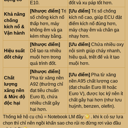
E10.
đốt và xu páp tốt hơn.
[Nhược điểm]
Trị
[Ưu điểm]
Trị số chống
Khả năng
số chống kích nổ
kích nổ cao, giúp ECU đặt
chống
thấp hơn, máy
điểm kích nổ đúng hơn,
kích nổ &
không êm và ga
máy chạy êm và chân ga
Vận hành
kém nhạy bằng.
nhạy hơn.
[Nhược điểm]
[Ưu điểm]
Chứa nhiều oxy
Hiệu suất
Dễ tạo ra nhiều
nội sinh giúp cháy nhanh,
đốt cháy
muội hơn trong
hiệu quả, triệt để và ít tạo
quá trình đốt.
muội hơn.
[Nhược điểm]
[Ưu điểm]
Pha từ xăng
Chất
Pha từ xăng nền
nền A95 chất lượng cao
lượng
A92 (thường chỉ
(đạt chuẩn Euro III hoặc
xăng nền
đạt tiêu chuẩn
Euro V), được lọc kỹ nên ít
& Mức độ
Euro II), chứa
chất gây hại hơn (như lưu
độc hại
nhiều chất gây
huỳnh, benzen, olefin).
hại hơn.
Thống kê hộ cụ chủ = Notebook LM đây
. khi k có sự lựa
chọn thì chỉ nên ngồi khấn sao cho rủi ro đừng rơi vào đầu