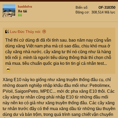
hanhhdvn
Biển số
OF-318350
Xe tải
Động cơ
308,514 Mã lực
Lưu Đức Thủy nói:
Thế thì cứ dùng đi đã rồi tính sau. bao năm nay cũng vẫn
dùng xăng Việt nam pha mà có sao đâu, chịu khó mua ở
cây xăng nhà nước. cây xăng tư thì nó cũng như là hàng
trôi nổi ý. mình là người tiêu dùng thông thái thì chọn chỗ
mà mua. tiêu chuẩn quốc gia ko tin tin gì cá nhân test...
Xăng E10 này ko giống như xăng truyền thống đâu cụ, chỉ
những doanh nghiệp nhập khẩu đầu mối như: Petrolimex,
PVoil, SaigonPetro, MPEC... mới đc pha xăng E10 thôi. Các
cây xăng tư nhân cũng phải nhập E10 từ những đầu mối
này nên ko có giả như xăng truyền thống đâu. Các cây xăng
tư nhân trước đây có thể mua xăng dầu từ những tàu thuyền
dùng dư và bán trộm, trong quá trình sang chiết vận chuyển