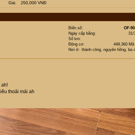
Giá
250,000 VNĐ
Biển số
OF-90
Ngày cấp bằng
31/
Số km
Động cơ
449,360 Mã
Nơi ở
thành công, nguyên hồng, ba 
 ah!
iêu thoải mái ah