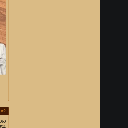
#2
363
3/11