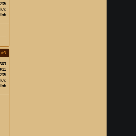
235
 lực
đình
#3
363
3/11
235
 lực
đình