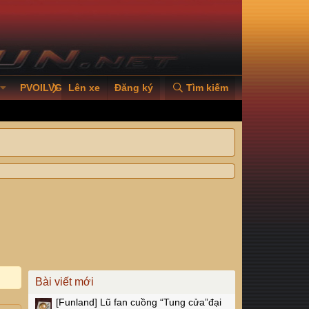
PVOILVGC2026
Lên xe
Đăng ký
Tìm kiếm
Bài viết mới
[Funland]
Lũ fan cuồng “Tung cửa”đại