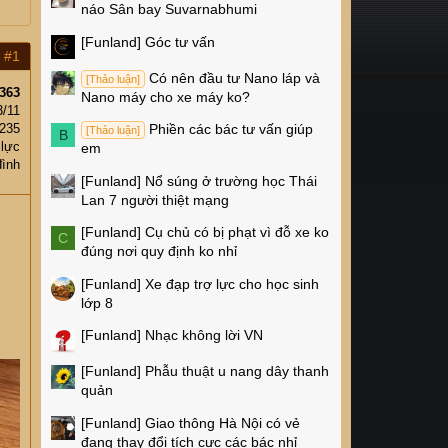
náo Sân bay Suvarnabhumi
[Funland]
Góc tư vấn
#1
Có nên đầu tư Nano láp và
[Thảo luận]
363
Nano máy cho xe máy ko?
3/11
235
Phiền các bác tư vấn giúp
[Thảo luận]
B
 lực
em
đình
[Funland]
Nổ súng ở trường học Thái
Lan 7 người thiệt mạng
[Funland]
Cụ chủ có bị phạt vì đỗ xe ko
C
đúng nơi quy định ko nhỉ
[Funland]
Xe đạp trợ lực cho học sinh
lớp 8
[Funland]
Nhạc không lời VN
[Funland]
Phẫu thuật u nang dây thanh
quản
[Funland]
Giao thông Hà Nội có vẻ
đang thay đổi tích cực các bác nhỉ