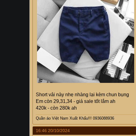
Short vải này nhẹ nhàng lại kèm chun bụng
Em còn 29,31,34 - giá sale tốt lắm ah
420k - còn 280k ah
Quần áo Việt Nam Xuất Khẩu!!! 0936088936
16:46 20/10/2024