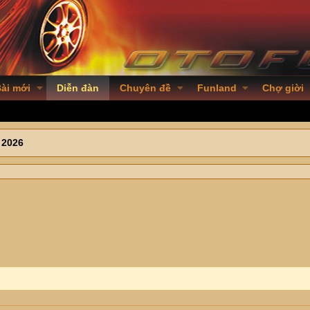
ài mới
Diễn đàn
Chuyên đề
Funland
Chợ giời
 2026