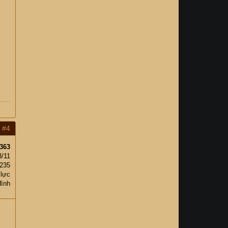
#4
363
3/11
235
 lực
đình