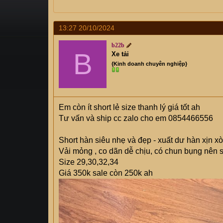
s
i
t
a
13:27 20/10/2024
r
b22b
t
B
Xe tải
e
{Kinh doanh chuyên nghiệp}
r
Em còn ít short lẻ size thanh lý giá tốt ah
Tư vấn và ship cc zalo cho em 0854466556
Short hàn siêu nhẹ và đẹp - xuất dư hàn xịn xò
Vải mỏng , co dãn dễ chịu, có chun bụng nên s
Size 29,30,32,34
Giá 350k sale còn 250k ah