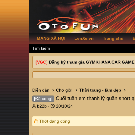
MẠNG XÃ HỘI
LenXe.vn
Trang chủ
B
Tìm kiếm
[VGC]
Đăng ký tham gia GYMKHANA CAR GAME
Diễn đàn
Chợ giời
Thời trang - làm đẹp
Cuối tuần em thanh lý quần short ạ
[Đã xong]
T
N
b22b
20/10/24
h
g
r
à
Thớt đang đóng
e
y
a
g
d
ử