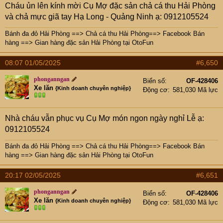
Cháu ủn lên kính mời Cụ Mợ đặc sản chả cá thu Hải Phòng
và chả mực giã tay Hạ Long - Quảng Ninh ạ: 0912105524
Bánh đa đỏ Hải Phòng
==>
Chả cá thu Hải Phòng
==>
Facebook Bán
hàng
==>
Gian hàng đặc sản Hải Phòng tại OtoFun
08:07 01/05/2025
#6,650
phonganngan
Biển số
OF-428406
Xe lăn
{Kinh doanh chuyên nghiệp}
Động cơ
581,030 Mã lực
Nhà cháu vẫn phục vụ Cụ Mợ món ngon ngày nghỉ Lễ ạ:
0912105524
Bánh đa đỏ Hải Phòng
==>
Chả cá thu Hải Phòng
==>
Facebook Bán
hàng
==>
Gian hàng đặc sản Hải Phòng tại OtoFun
20:17 02/05/2025
#6,651
phonganngan
Biển số
OF-428406
Xe lăn
{Kinh doanh chuyên nghiệp}
Động cơ
581,030 Mã lực