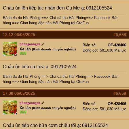
Cháu ủn lên tiếp tục nhận đơn Cụ Mợ ạ: 0912105524
Bánh đa đỏ Hải Phòng
==>
Chả cá thu Hải Phòng
==>
Facebook Bán
hàng
==>
Gian hàng đặc sản Hải Phòng tại OtoFun
12:12 06/05/2025
#6,658
phonganngan
Biển số
OF-428406
Xe lăn
{Kinh doanh chuyên nghiệp}
Động cơ
581,030 Mã lực
Cháu ủn tiếp ca trưa ạ: 0912105524
Bánh đa đỏ Hải Phòng
==>
Chả cá thu Hải Phòng
==>
Facebook Bán
hàng
==>
Gian hàng đặc sản Hải Phòng tại OtoFun
17:38 06/05/2025
#6,659
phonganngan
Biển số
OF-428406
Xe lăn
{Kinh doanh chuyên nghiệp}
Động cơ
581,030 Mã lực
Cháu ủn tiếp cho bữa cơm chiều tối ạ: 0912105524