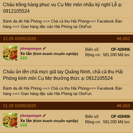
Cháu trông hàng phục vụ Cụ Mợ món nhậu kỳ nghỉ Lễ ạ:
0912105524
Bánh đa đỏ Hải Phòng
==>
Chả cá thu Hải Phòng
==>
Facebook Bán
hàng
==>
Gian hàng đặc sản Hải Phòng tại OtoFun
12:25 03/05/2025
#6,652
phonganngan
Biển số
OF-428406
Xe lăn
{Kinh doanh chuyên nghiệp}
Động cơ
581,030 Mã lực
Cháu ủn lên chả mực giã tay Quảng Ninh, chả cá thu Hải
Phòng kính mời Cụ Mợ thưởng thức ạ: 0912105524
Bánh đa đỏ Hải Phòng
==>
Chả cá thu Hải Phòng
==>
Facebook Bán
hàng
==>
Gian hàng đặc sản Hải Phòng tại OtoFun
21:28 03/05/2025
#6,653
phonganngan
Biển số
OF-428406
Xe lăn
{Kinh doanh chuyên nghiệp}
Động cơ
581,030 Mã lực