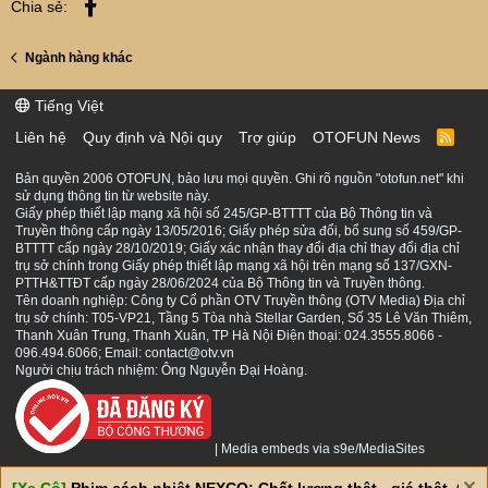
Facebook
Chia sẻ:
Ngành hàng khác
Tiếng Việt
Liên hệ
Quy định và Nội quy
Trợ giúp
OTOFUN News
R
S
S
Bản quyền 2006 OTOFUN, bảo lưu mọi quyền. Ghi rõ nguồn "otofun.net" khi
sử dụng thông tin từ website này.
Giấy phép thiết lập mạng xã hội số 245/GP-BTTTT của Bộ Thông tin và
Truyền thông cấp ngày 13/05/2016; Giấy phép sửa đổi, bổ sung số 459/GP-
BTTTT cấp ngày 28/10/2019; Giấy xác nhận thay đổi địa chỉ thay đổi địa chỉ
trụ sở chính trong Giấy phép thiết lập mạng xã hội trên mạng số 137/GXN-
PTTH&TTĐT cấp ngày 28/06/2024 của Bộ Thông tin và Truyền thông.
Tên doanh nghiệp: Công ty Cổ phần OTV Truyền thông (OTV Media) Địa chỉ
trụ sở chính: T05-VP21, Tầng 5 Tòa nhà Stellar Garden, Số 35 Lê Văn Thiêm,
Thanh Xuân Trung, Thanh Xuân, TP Hà Nội Điện thoại: 024.3555.8066 -
096.494.6066; Email: contact@otv.vn
Người chịu trách nhiệm: Ông Nguyễn Đại Hoàng.
|
Media embeds via s9e/MediaSites