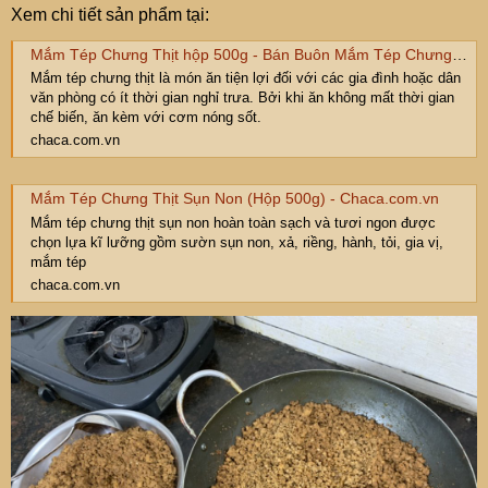
Xem chi tiết sản phẩm tại:
Mắm Tép Chưng Thịt hộp 500g - Bán Buôn Mắm Tép Chưng Thịt
Mắm tép chưng thịt là món ăn tiện lợi đối với các gia đình hoặc dân
văn phòng có ít thời gian nghỉ trưa. Bởi khi ăn không mất thời gian
chế biến, ăn kèm với cơm nóng sốt.
chaca.com.vn
Mắm Tép Chưng Thịt Sụn Non (Hộp 500g) - Chaca.com.vn
Mắm tép chưng thịt sụn non hoàn toàn sạch và tươi ngon được
chọn lựa kĩ lưỡng gồm sườn sụn non, xả, riềng, hành, tỏi, gia vị,
mắm tép
chaca.com.vn