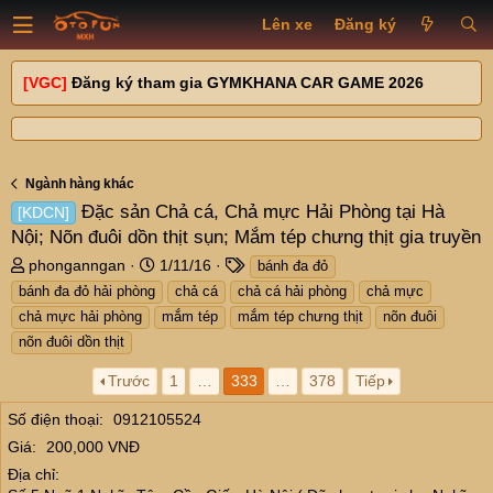
Lên xe
Đăng ký
[VGC]
Đăng ký tham gia GYMKHANA CAR GAME 2026
Ngành hàng khác
Đặc sản Chả cá, Chả mực Hải Phòng tại Hà
[KDCN]
Nội; Nõn đuôi dồn thịt sụn; Mắm tép chưng thịt gia truyền
T
N
T
phonganngan
1/11/16
bánh đa đỏ
h
g
a
bánh đa đỏ hải phòng
chả cá
chả cá hải phòng
chả mực
r
à
g
chả mực hải phòng
mắm tép
mắm tép chưng thịt
nõn đuôi
e
y
s
nõn đuôi dồn thịt
a
g
d
ử
Trước
1
…
333
…
378
Tiếp
s
i
t
Số điện thoại
0912105524
a
Giá
200,000 VNĐ
r
t
Địa chỉ