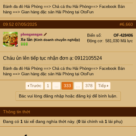
Bánh đa đỏ Hải Phòng
==>
Chả cá thu Hải Phòng
==>
Facebook Bán
hàng
==>
Gian hàng đặc sản Hải Phòng tại OtoFun
09:52 07/05/2025
#6,660
phonganngan
Biển số
OF-428406
Xe lăn
{Kinh doanh chuyên nghiệp}
Động cơ
581,030 Mã lực
Cháu ủn lên tiếp tục nhận đơn ạ: 0912105524
Bánh đa đỏ Hải Phòng
==>
Chả cá thu Hải Phòng
==>
Facebook Bán
hàng
==>
Gian hàng đặc sản Hải Phòng tại OtoFun
Trước
1
…
333
…
378
Tiếp
Bác vui lòng đăng nhập hoặc đăng ký để bình luận.
Thông tin thớt
Đang có
1
tài xế đang nghía thớt này. (
0
lái chính và
1
lái phụ)