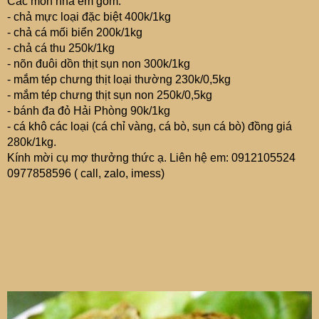
Các món nhà em gồm:
- chả mực loại đặc biệt 400k/1kg‭
- chả cá mối biển 200k/1kg
- chả cá thu 250k/1kg
- nõn đuôi dồn thịt sụn non 300k/1kg
- mắm tép chưng thịt loại thường 230k/0,5kg
- mắm tép chưng thịt sụn non 250k/0,5kg
- bánh đa đỏ Hải Phòng 90k/1kg
- cá khô các loại (cá chỉ vàng, cá bò, sụn cá bò) đồng giá
280k/1kg.
Kính mời cụ mợ thưởng thức ạ. Liên hệ em: 0912105524
0977858596 ( call, zalo, imess)