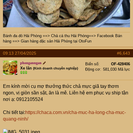
Bánh đa đỏ Hải Phòng
==>
Chả cá thu Hải Phòng
==>
Facebook Bán
hàng
==>
Gian hàng đặc sản Hải Phòng tại OtoFun
09:13 27/04/2025
#6,643
phonganngan
Biển số
OF-428406
Xe lăn
{Kinh doanh chuyên nghiệp}
Động cơ
581,030 Mã lực
Em kính mời cụ mợ thưởng thức chả mực giã tay thơm
ngon, vị giòn sần sật, ăn là mê. Liên hệ em phục vụ ship tận
nơi ạ: 0912105524
Chi tiết tại:
https://chaca.com.vn/cha-muc-ha-long-cha-muc-
quang-ninh/