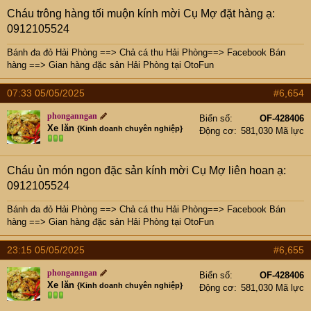
Cháu trông hàng tối muộn kính mời Cụ Mợ đặt hàng ạ:
0912105524
Bánh đa đỏ Hải Phòng
==>
Chả cá thu Hải Phòng
==>
Facebook Bán
hàng
==>
Gian hàng đặc sản Hải Phòng tại OtoFun
07:33 05/05/2025
#6,654
phonganngan
Biển số
OF-428406
Xe lăn
{Kinh doanh chuyên nghiệp}
Động cơ
581,030 Mã lực
Cháu ủn món ngon đặc sản kính mời Cụ Mợ liên hoan ạ:
0912105524
Bánh đa đỏ Hải Phòng
==>
Chả cá thu Hải Phòng
==>
Facebook Bán
hàng
==>
Gian hàng đặc sản Hải Phòng tại OtoFun
23:15 05/05/2025
#6,655
phonganngan
Biển số
OF-428406
Xe lăn
{Kinh doanh chuyên nghiệp}
Động cơ
581,030 Mã lực