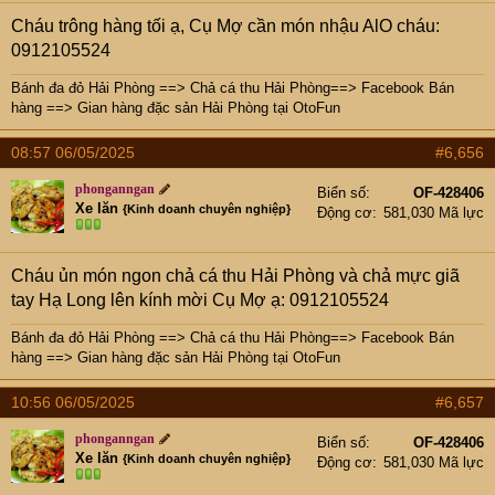
Cháu trông hàng tối ạ, Cụ Mợ cần món nhậu AlO cháu:
0912105524
Bánh đa đỏ Hải Phòng
==>
Chả cá thu Hải Phòng
==>
Facebook Bán
hàng
==>
Gian hàng đặc sản Hải Phòng tại OtoFun
08:57 06/05/2025
#6,656
phonganngan
Biển số
OF-428406
Xe lăn
{Kinh doanh chuyên nghiệp}
Động cơ
581,030 Mã lực
Cháu ủn món ngon chả cá thu Hải Phòng và chả mực giã
tay Hạ Long lên kính mời Cụ Mợ ạ: 0912105524
Bánh đa đỏ Hải Phòng
==>
Chả cá thu Hải Phòng
==>
Facebook Bán
hàng
==>
Gian hàng đặc sản Hải Phòng tại OtoFun
10:56 06/05/2025
#6,657
phonganngan
Biển số
OF-428406
Xe lăn
{Kinh doanh chuyên nghiệp}
Động cơ
581,030 Mã lực