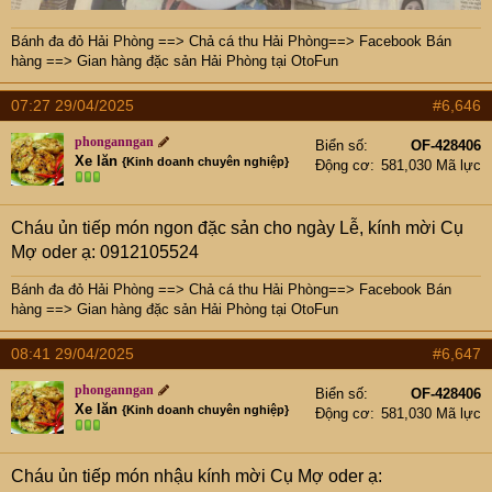
Bánh đa đỏ Hải Phòng
==>
Chả cá thu Hải Phòng
==>
Facebook Bán
hàng
==>
Gian hàng đặc sản Hải Phòng tại OtoFun
07:27 29/04/2025
#6,646
phonganngan
Biển số
OF-428406
Xe lăn
{Kinh doanh chuyên nghiệp}
Động cơ
581,030 Mã lực
Cháu ủn tiếp món ngon đặc sản cho ngày Lễ, kính mời Cụ
Mợ oder ạ: 0912105524
Bánh đa đỏ Hải Phòng
==>
Chả cá thu Hải Phòng
==>
Facebook Bán
hàng
==>
Gian hàng đặc sản Hải Phòng tại OtoFun
08:41 29/04/2025
#6,647
phonganngan
Biển số
OF-428406
Xe lăn
{Kinh doanh chuyên nghiệp}
Động cơ
581,030 Mã lực
Cháu ủn tiếp món nhậu kính mời Cụ Mợ oder ạ: