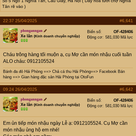
e
Số 5 Ngõ 1 Nghĩa Tân, Cầu Giấy, Hà Nội ( Dãy hoa tươi chợ Nghĩa
r
Tân rẽ vào )
22:37 25/04/2025
#6,641
phonganngan
Biển số
OF-428406
Xe lăn
{Kinh doanh chuyên nghiệp}
Động cơ
581,030 Mã lực
Cháu trông hàng tối muộn ạ, cụ Mợ cần món nhậu cuối tuần
ALO cháu: 0912105524
Bánh đa đỏ Hải Phòng
==>
Chả cá thu Hải Phòng
==>
Facebook Bán
hàng
==>
Gian hàng đặc sản Hải Phòng tại OtoFun
09:24 26/04/2025
#6,642
phonganngan
Biển số
OF-428406
Xe lăn
{Kinh doanh chuyên nghiệp}
Động cơ
581,030 Mã lực
Em ủn tiếp món nhậu ngày Lễ ạ: 0912105524. Cụ Mợ cần
món nhậu ủng hộ em nhé!