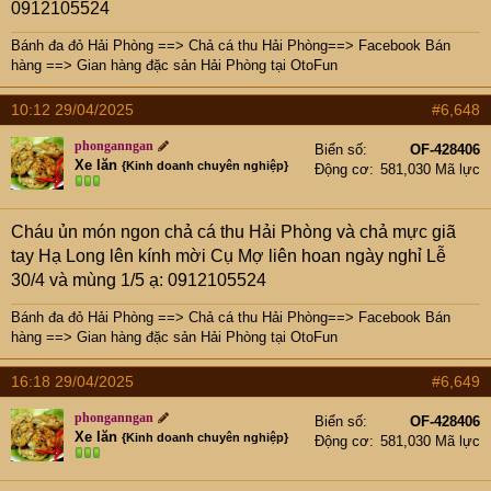
0912105524
Bánh đa đỏ Hải Phòng
==>
Chả cá thu Hải Phòng
==>
Facebook Bán
hàng
==>
Gian hàng đặc sản Hải Phòng tại OtoFun
10:12 29/04/2025
#6,648
phonganngan
Biển số
OF-428406
Xe lăn
{Kinh doanh chuyên nghiệp}
Động cơ
581,030 Mã lực
Cháu ủn món ngon chả cá thu Hải Phòng và chả mực giã
tay Hạ Long lên kính mời Cụ Mợ liên hoan ngày nghỉ Lễ
30/4 và mùng 1/5 ạ: 0912105524
Bánh đa đỏ Hải Phòng
==>
Chả cá thu Hải Phòng
==>
Facebook Bán
hàng
==>
Gian hàng đặc sản Hải Phòng tại OtoFun
16:18 29/04/2025
#6,649
phonganngan
Biển số
OF-428406
Xe lăn
{Kinh doanh chuyên nghiệp}
Động cơ
581,030 Mã lực