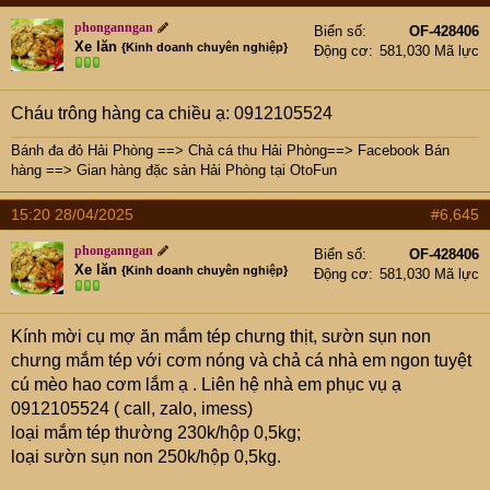
phonganngan
Biển số
OF-428406
Xe lăn
{Kinh doanh chuyên nghiệp}
Động cơ
581,030 Mã lực
Cháu trông hàng ca chiều ạ: 0912105524
Bánh đa đỏ Hải Phòng
==>
Chả cá thu Hải Phòng
==>
Facebook Bán
hàng
==>
Gian hàng đặc sản Hải Phòng tại OtoFun
15:20 28/04/2025
#6,645
phonganngan
Biển số
OF-428406
Xe lăn
{Kinh doanh chuyên nghiệp}
Động cơ
581,030 Mã lực
Kính mời cụ mợ ăn mắm tép chưng thịt, sườn sụn non
chưng mắm tép với cơm nóng và chả cá nhà em ngon tuyệt
cú mèo hao cơm lắm ạ . Liên hệ nhà em phục vụ ạ
0912105524 ( call, zalo, imess)
loại mắm tép thường 230k/hộp 0,5kg;
loại sườn sụn non 250k/hộp 0,5kg.