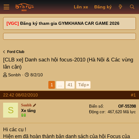
Lên xe
Đăng ký
[VGC]
Đăng ký tham gia GYMKHANA CAR GAME 2026
Ford Club
[CLB xe]
Danh sach hội focus-2010 (Hà Nội & Các vùng
lân cận)
T
N
Sonbh
8/2/10
h
g
1
…
41
Tiếp
r
à
e
y
22:42 08/02/2010
#1
a
g
d
ử
Sonbh
Biển số
OF-55398
S
s
i
Xe tăng
Động cơ
467,620 Mã lực
t
a
r
Hi các cụ !
t
Hiện em đã hoàn thành bản danh sách của hội Focus của