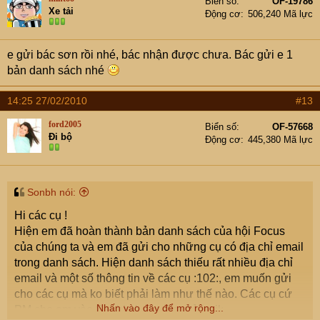
Biển số
OF-19786
Xe tải
Động cơ
506,240 Mã lực
e gửi bác sơn rồi nhé, bác nhận được chưa. Bác gửi e 1
bản danh sách nhé
14:25 27/02/2010
#13
ford2005
Biển số
OF-57668
Đi bộ
Động cơ
445,380 Mã lực
Sonbh nói:
Hi các cụ !
Hiện em đã hoàn thành bản danh sách của hội Focus
của chúng ta và em đã gửi cho những cụ có địa chỉ email
trong danh sách. Hiện danh sách thiếu rất nhiều địa chỉ
email và một số thông tin về các cụ :102:, em muốn gửi
cho các cụ mà ko biết phải làm như thế nào. Các cụ cứ
Nhấn vào đây để mở rộng...
PM cho em vào Sonbh, hoặc địa chỉ mail: