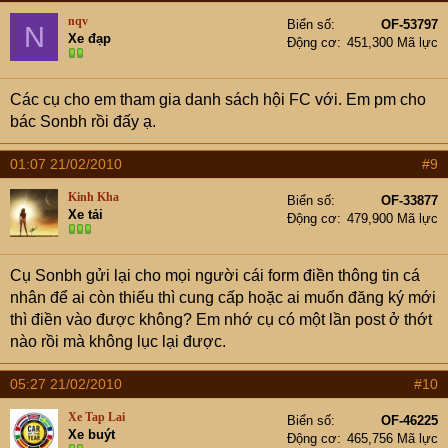
nqv
Biển số
OF-53797
N
Xe đạp
Động cơ
451,300 Mã lực
Các cụ cho em tham gia danh sách hội FC với. Em pm cho
bác Sonbh rồi đấy ạ.
01:07 21/02/2010
#9
Kinh Kha
Biển số
OF-33877
Xe tải
Động cơ
479,900 Mã lực
Cụ Sonbh gửi lại cho mọi người cái form điền thông tin cá
nhân để ai còn thiếu thì cung cấp hoặc ai muốn đăng ký mới
thì điền vào được không? Em nhớ cụ có một lần post ở thớt
nào rồi mà không lục lại được.
05:27 21/02/2010
#10
Xe Tap Lai
Biển số
OF-46225
Xe buýt
Động cơ
465,756 Mã lực