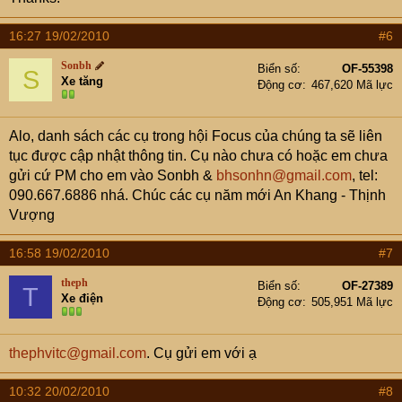
16:27 19/02/2010
#6
Sonbh
Biển số
OF-55398
S
Xe tăng
Động cơ
467,620 Mã lực
Alo, danh sách các cụ trong hội Focus của chúng ta sẽ liên
tục được cập nhật thông tin. Cụ nào chưa có hoặc em chưa
gửi cứ PM cho em vào Sonbh &
bhsonhn@gmail.com
, tel:
090.667.6886 nhá. Chúc các cụ năm mới An Khang - Thịnh
Vượng
16:58 19/02/2010
#7
theph
Biển số
OF-27389
T
Xe điện
Động cơ
505,951 Mã lực
thephvitc@gmail.com
. Cụ gửi em với ạ
10:32 20/02/2010
#8