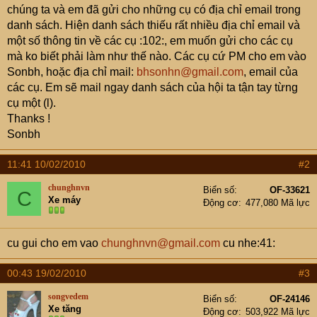
e
chúng ta và em đã gửi cho những cụ có địa chỉ email trong
r
danh sách. Hiện danh sách thiếu rất nhiều địa chỉ email và
một số thông tin về các cụ :102:, em muốn gửi cho các cụ
mà ko biết phải làm như thế nào. Các cụ cứ PM cho em vào
Sonbh, hoặc địa chỉ mail:
bhsonhn@gmail.com
, email của
các cụ. Em sẽ mail ngay danh sách của hội ta tận tay từng
cụ một (l).
Thanks !
Sonbh
11:41 10/02/2010
#2
chunghnvn
Biển số
OF-33621
C
Xe máy
Động cơ
477,080 Mã lực
cu gui cho em vao
chunghnvn@gmail.com
cu nhe:41:
00:43 19/02/2010
#3
songvedem
Biển số
OF-24146
Xe tăng
Động cơ
503,922 Mã lực