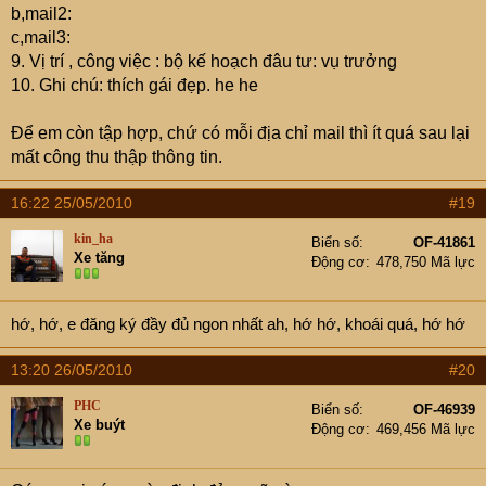
b,mail2:
c,mail3:
9. Vị trí , công việc : bộ kế hoạch đâu tư: vụ trưởng
10. Ghi chú: thích gái đẹp. he he
Để em còn tập hợp, chứ có mỗi địa chỉ mail thì ít quá sau lại
mất công thu thập thông tin.
16:22 25/05/2010
#19
kin_ha
Biển số
OF-41861
Xe tăng
Động cơ
478,750 Mã lực
hớ, hớ, e đăng ký đầy đủ ngon nhất ah, hớ hớ, khoái quá, hớ hớ
13:20 26/05/2010
#20
PHC
Biển số
OF-46939
Xe buýt
Động cơ
469,456 Mã lực