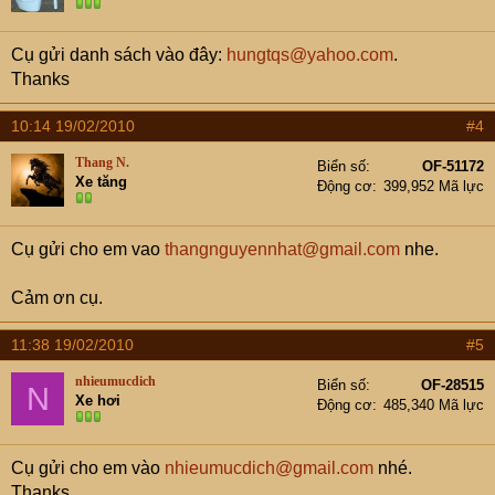
Cụ gửi danh sách vào đây:
hungtqs@yahoo.com
.
Thanks
10:14 19/02/2010
#4
Thang N.
Biển số
OF-51172
Xe tăng
Động cơ
399,952 Mã lực
Cụ gửi cho em vao
thangnguyennhat@gmail.com
nhe.
Cảm ơn cụ.
11:38 19/02/2010
#5
nhieumucdich
Biển số
OF-28515
N
Xe hơi
Động cơ
485,340 Mã lực
Cụ gửi cho em vào
nhieumucdich@gmail.com
nhé.
Thanks.