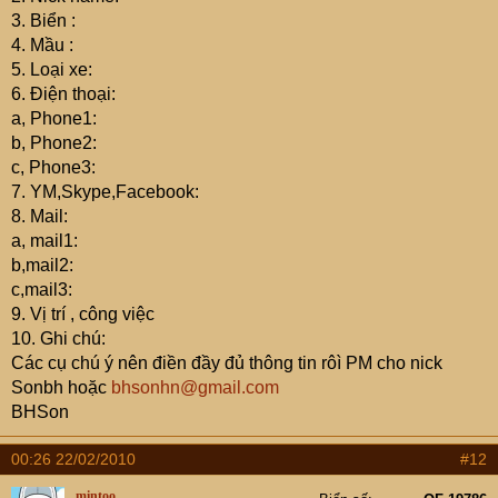
3. Biển :
4. Mầu :
5. Loại xe:
6. Điện thoại:
a, Phone1:
b, Phone2:
c, Phone3:
7. YM,Skype,Facebook:
8. Mail:
a, mail1:
b,mail2:
c,mail3:
9. Vị trí , công việc
10. Ghi chú:
Các cụ chú ý nên điền đầy đủ thông tin rôì PM cho nick
Sonbh hoặc
bhsonhn@gmail.com
BHSon
00:26 22/02/2010
#12
mintoo