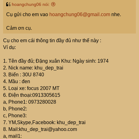
hoangchung06 nói:
Cụ gửi cho em vao
hoangchung06@gmail.com
nhe.
Cảm ơn cụ.
Cụ cho em cái thông tin đầy đủ như thế này :
Ví dụ:
1. Tên đầy đủ; Đặng xuân Khu: Ngày sinh: 1974
2. Nick name: khu_dep_trai
3. Biển : 30U 8740
4. Mầu : đen
5. Loại xe: focus 2007 MT
6. Điện thoại:0913305615
a, Phone1: 0973280028
b, Phone2:
c, Phone3:
7. YM,Skype,Facebook: khu_dep_trai
8. Mail:khu_dep_trai@yahoo.com
a, mail1: