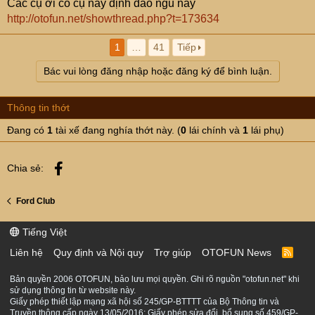
Các cụ ơi có cụ này định đảo ngũ này
http://otofun.net/showthread.php?t=173634
1
…
41
Tiếp
Bác vui lòng đăng nhập hoặc đăng ký để bình luận.
Thông tin thớt
Đang có
1
tài xế đang nghía thớt này. (
0
lái chính và
1
lái phụ)
Facebook
Chia sẻ:
Ford Club
Tiếng Việt
Liên hệ
Quy định và Nội quy
Trợ giúp
OTOFUN News
R
S
S
Bản quyền 2006 OTOFUN, bảo lưu mọi quyền. Ghi rõ nguồn "otofun.net" khi
sử dụng thông tin từ website này.
Giấy phép thiết lập mạng xã hội số 245/GP-BTTTT của Bộ Thông tin và
Truyền thông cấp ngày 13/05/2016; Giấy phép sửa đổi, bổ sung số 459/GP-