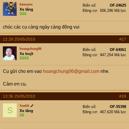
kienauto
Biển số
OF-24625
Xe tăng
Động cơ
506,296 Mã lực
chúc các cụ càng ngày càng đông vui
12:26 25/05/2010
#17
hoangchung06
Biển số
OF-64061
Xe buýt
Động cơ
947,254 Mã lực
Cụ gửi cho em vao
hoangchung06@gmail.com
nhe.
Cảm ơn cụ.
13:36 25/05/2010
#18
Sonbh
Biển số
OF-55398
S
Xe tăng
Động cơ
467,620 Mã lực