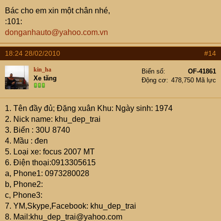
bhsonhn@gmail.com
, email của các cụ. Em sẽ mail ngay
Bác cho em xin một chân nhé,
danh sách của hội ta tận tay từng cụ một (l).
:101:
Thanks !
donganhauto@yahoo.com.vn
Sonbh
18:24 28/02/2010
#14
kin_ha
Biển số
OF-41861
Xe tăng
Động cơ
478,750 Mã lực
1. Tên đầy đủ; Đặng xuân Khu: Ngày sinh: 1974
2. Nick name: khu_dep_trai
3. Biển : 30U 8740
4. Mầu : đen
5. Loại xe: focus 2007 MT
6. Điện thoại:0913305615
a, Phone1: 0973280028
b, Phone2:
c, Phone3:
7. YM,Skype,Facebook: khu_dep_trai
8. Mail:khu_dep_trai@yahoo.com