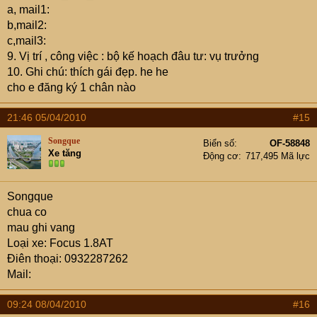
a, mail1:
b,mail2:
c,mail3:
9. Vị trí , công việc : bộ kế hoạch đâu tư: vụ trưởng
10. Ghi chú: thích gái đẹp. he he
cho e đăng ký 1 chân nào
21:46 05/04/2010
#15
Songque
Biển số
OF-58848
Xe tăng
Động cơ
717,495 Mã lực
Songque
chua co
mau ghi vang
Loại xe: Focus 1.8AT
Điên thoại: 0932287262
Mail:
09:24 08/04/2010
#16