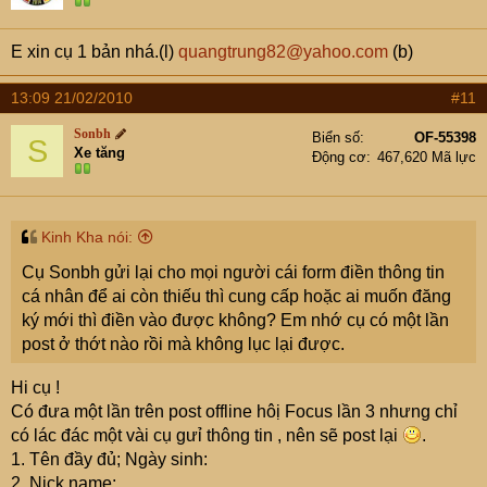
E xin cụ 1 bản nhá.(l)
quangtrung82@yahoo.com
(b)
13:09 21/02/2010
#11
Sonbh
Biển số
OF-55398
S
Xe tăng
Động cơ
467,620 Mã lực
Kinh Kha nói:
Cụ Sonbh gửi lại cho mọi người cái form điền thông tin
cá nhân để ai còn thiếu thì cung cấp hoặc ai muốn đăng
ký mới thì điền vào được không? Em nhớ cụ có một lần
post ở thớt nào rồi mà không lục lại được.
Hi cụ !
Có đưa một lần trên post offline hôị Focus lần 3 nhưng chỉ
có lác đác một vài cụ gưỉ thông tin , nên sẽ post lại
.
1. Tên đầy đủ; Ngày sinh:
2. Nick name: