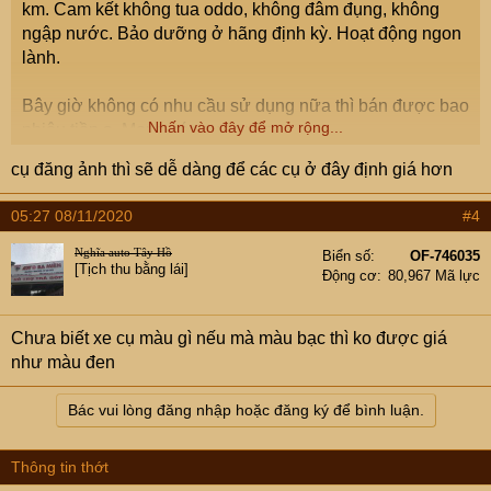
km. Cam kết không tua oddo, không đâm đụng, không
ngập nước. Bảo dưỡng ở hãng định kỳ. Hoạt động ngon
lành.
Bây giờ không có nhu cầu sử dụng nữa thì bán được bao
Nhấn vào đây để mở rộng...
nhiêu tiền ạ. Mong các cụ tư vấn.
cụ đăng ảnh thì sẽ dễ dàng để các cụ ở đây định giá hơn
05:27 08/11/2020
#4
Nghĩa auto Tây Hồ
Biển số
OF-746035
[Tịch thu bằng lái]
Động cơ
80,967 Mã lực
Chưa biết xe cụ màu gì nếu mà màu bạc thì ko được giá
như màu đen
Bác vui lòng đăng nhập hoặc đăng ký để bình luận.
Thông tin thớt