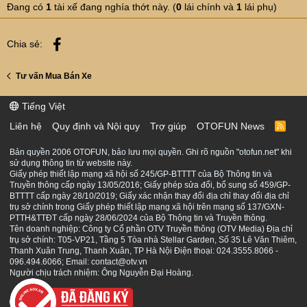
Đang có
1
tài xế đang nghía thớt này. (
0
lái chính và
1
lái phụ)
Facebook
Chia sẻ:
Tư vấn Mua Bán Xe
Tiếng Việt
Liên hệ
Quy định và Nội quy
Trợ giúp
OTOFUN News
R
S
S
Bản quyền 2006 OTOFUN, bảo lưu mọi quyền. Ghi rõ nguồn "otofun.net" khi
sử dụng thông tin từ website này.
Giấy phép thiết lập mạng xã hội số 245/GP-BTTTT của Bộ Thông tin và
Truyền thông cấp ngày 13/05/2016; Giấy phép sửa đổi, bổ sung số 459/GP-
BTTTT cấp ngày 28/10/2019; Giấy xác nhận thay đổi địa chỉ thay đổi địa chỉ
trụ sở chính trong Giấy phép thiết lập mạng xã hội trên mạng số 137/GXN-
PTTH&TTĐT cấp ngày 28/06/2024 của Bộ Thông tin và Truyền thông.
Tên doanh nghiệp: Công ty Cổ phần OTV Truyền thông (OTV Media) Địa chỉ
trụ sở chính: T05-VP21, Tầng 5 Tòa nhà Stellar Garden, Số 35 Lê Văn Thiêm,
Thanh Xuân Trung, Thanh Xuân, TP Hà Nội Điện thoại: 024.3555.8066 -
096.494.6066; Email: contact@otv.vn
Người chịu trách nhiệm: Ông Nguyễn Đại Hoàng.