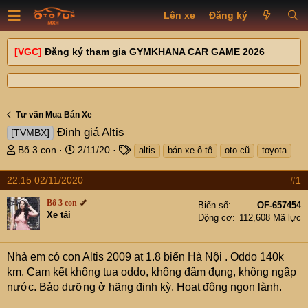
Lên xe
Đăng ký
[VGC]
Đăng ký tham gia GYMKHANA CAR GAME 2026
Tư vấn Mua Bán Xe
Định giá Altis
[TVMBX]
T
N
T
Bố 3 con
2/11/20
altis
bán xe ô tô
oto cũ
toyota
h
g
a
r
à
g
22:15 02/11/2020
#1
e
y
s
a
g
Bố 3 con
Biển số
OF-657454
d
ử
Xe tải
Động cơ
112,608 Mã lực
s
i
t
a
Nhà em có con Altis 2009 at 1.8 biển Hà Nội . Oddo 140k
r
km. Cam kết không tua oddo, không đâm đụng, không ngập
t
nước. Bảo dưỡng ở hãng định kỳ. Hoạt động ngon lành.
e
r