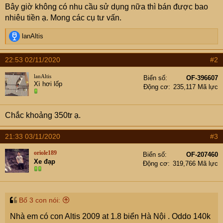
Bây giờ không có nhu cầu sử dụng nữa thì bán được bao
nhiêu tiền ạ. Mong các cụ tư vấn.
R
lanAltis
e
a
22:53 02/11/2020
#2
c
t
lanAltis
Biển số
OF-396607
i
Xì hơi lốp
Động cơ
235,117 Mã lực
o
n
s
Chắc khoảng 350tr ạ.
:
21:33 03/11/2020
#3
oriole189
Biển số
OF-207460
Xe đạp
Động cơ
319,766 Mã lực
Bố 3 con nói:
Nhà em có con Altis 2009 at 1.8 biển Hà Nội . Oddo 140k