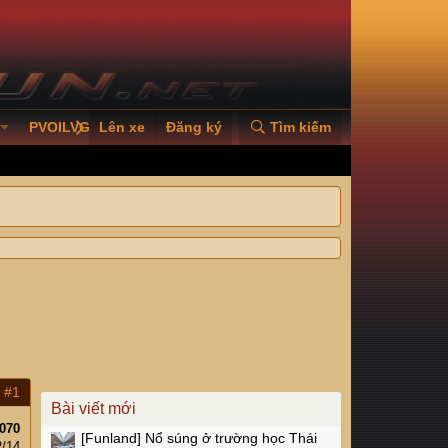
PVOILVGC2026
Lên xe
Đăng ký
Tìm kiếm
#1
Bài viết mới
070
[Funland]
Nổ súng ở trường học Thái
2/14