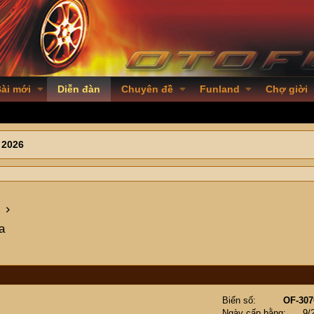
ài mới
Diễn đàn
Chuyên đề
Funland
Chợ giời
 2026
a
Biển số
OF-307
Ngày cấp bằng
9/