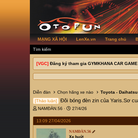
MẠNG XÃ HỘI
LenXe.vn
Trang chủ
B
Tìm kiếm
[VGC]
Đăng ký tham gia GYMKHANA CAR GAME
Diễn đàn
Chọn hãng xe nào
Toyota - Daihatsu
Đôi bóng đèn zin của Yaris.Sơ cu
[Thảo luận]
T
N
NAMĐÀN.56
27/4/26
h
g
r
à
13:09 27/04/2026
e
y
a
g
NAMĐÀN.56
Xe buýt
d
ử