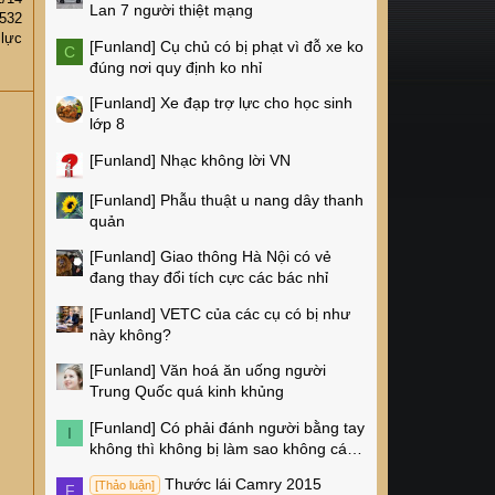
Lan 7 người thiệt mạng
532
 lực
[Funland]
Cụ chủ có bị phạt vì đỗ xe ko
C
đúng nơi quy định ko nhỉ
[Funland]
Xe đạp trợ lực cho học sinh
lớp 8
[Funland]
Nhạc không lời VN
[Funland]
Phẫu thuật u nang dây thanh
quản
[Funland]
Giao thông Hà Nội có vẻ
đang thay đổi tích cực các bác nhỉ
[Funland]
VETC của các cụ có bị như
này không?
[Funland]
Văn hoá ăn uống người
Trung Quốc quá kinh khủng
[Funland]
Có phải đánh người bằng tay
I
không thì không bị làm sao không các
cụ?
Thước lái Camry 2015
[Thảo luận]
F