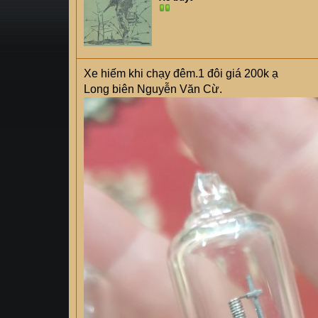
s
i
t
a
r
t
Xe hiếm khi chạy đêm.1 đôi giá 200k ạ
e
Long biên Nguyễn Văn Cừ.
r