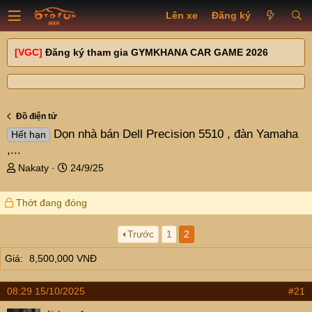
Lên xe
Đăng ký
[VGC]
Đăng ký tham gia GYMKHANA CAR GAME 2026
Đồ điện tử
Dọn nhà bán Dell Precision 5510 , đàn Yamaha
Hết hạn
,...
T
N
Nakaty
24/9/25
h
g
r
à
Thớt đang đóng
e
y
a
g
d
ử
Trước
1
2
s
i
Giá
8,500,000 VNĐ
t
a
r
08:29 15/10/2025
#21
t