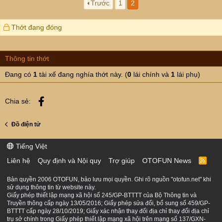
Trước
1
2
Thớt đang đóng
Thông tin thớt
Đang có
1
tài xế đang nghía thớt này. (
0
lái chính và
1
lái phụ)
Facebook
Chia sẻ:
Đồ điện tử
Tiếng Việt
Liên hệ
Quy định và Nội quy
Trợ giúp
OTOFUN News
R
S
S
Bản quyền 2006 OTOFUN, bảo lưu mọi quyền. Ghi rõ nguồn "otofun.net" khi
sử dụng thông tin từ website này.
Giấy phép thiết lập mạng xã hội số 245/GP-BTTTT của Bộ Thông tin và
Truyền thông cấp ngày 13/05/2016; Giấy phép sửa đổi, bổ sung số 459/GP-
BTTTT cấp ngày 28/10/2019; Giấy xác nhận thay đổi địa chỉ thay đổi địa chỉ
trụ sở chính trong Giấy phép thiết lập mạng xã hội trên mạng số 137/GXN-