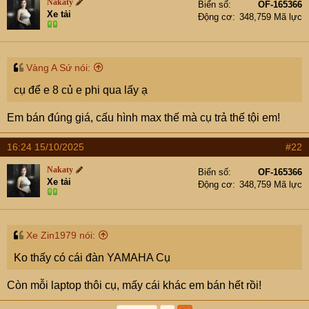
e
Nakaty
Biển số
OF-165366
r
Xe tải
Động cơ
348,759 Mã lực
Vàng A Sứ nói:
cụ để e 8 củ e phi qua lấy ạ
Em bán đúng giá, cấu hình max thế mà cụ trả thế tội em!
16:24 15/10/2025
#22
Nakaty
Biển số
OF-165366
Xe tải
Động cơ
348,759 Mã lực
Xe Zin1979 nói:
Ko thấy có cái đàn YAMAHA Cụ
Còn mỗi laptop thôi cụ, mấy cái khác em bán hết rồi!