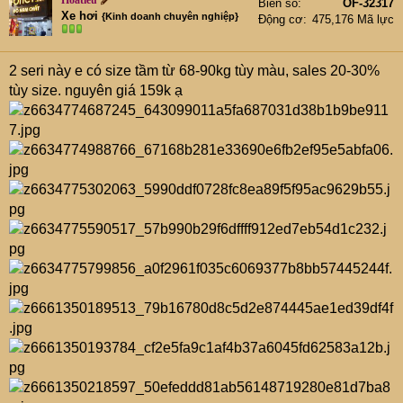
Hoatieu
Biển số
OF-32317
Xe hơi
{Kinh doanh chuyên nghiệp}
Động cơ
475,176 Mã lực
2 seri này e có size tầm từ 68-90kg tùy màu, sales 20-30%
tùy size. nguyên giá 159k ạ