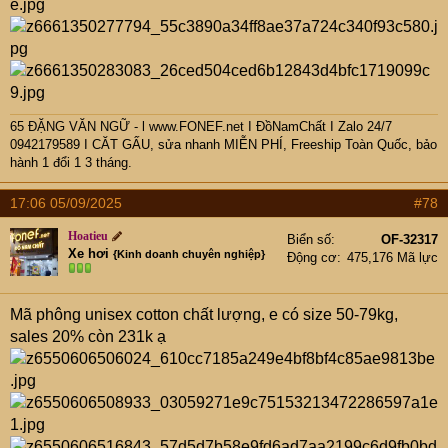
65 ĐẶNG VĂN NGỮ - l www.FONEF.net
I ĐồNamChất I Zalo 24/7
0942179589 I CĂT GẤU, sửa nhanh MIỄN PHÍ, Freeship Toàn Quốc, bảo
hành 1 đổi 1 3 tháng.
17:06 05/09/2025
#78
Hoatieu
Biển số
OF-32317
Xe hơi
{Kinh doanh chuyên nghiệp}
Động cơ
475,176 Mã lực
Mã phông unisex cotton chất lượng, e có size 50-79kg,
sales 20% còn 231k ạ