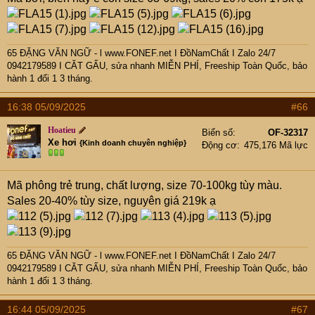
65 ĐẶNG VĂN NGỮ - l www.FONEF.net
I ĐồNamChất I Zalo 24/7
0942179589 I CĂT GẤU, sửa nhanh MIỄN PHÍ, Freeship Toàn Quốc, bảo
hành 1 đổi 1 3 tháng.
16:38 05/09/2025
#66
Hoatieu
Biển số
OF-32317
Xe hơi
{Kinh doanh chuyên nghiệp}
Động cơ
475,176 Mã lực
Mã phông trẻ trung, chất lượng, size 70-100kg tùy màu.
Sales 20-40% tùy size, nguyên giá 219k ạ
65 ĐẶNG VĂN NGỮ - l www.FONEF.net
I ĐồNamChất I Zalo 24/7
0942179589 I CĂT GẤU, sửa nhanh MIỄN PHÍ, Freeship Toàn Quốc, bảo
hành 1 đổi 1 3 tháng.
16:44 05/09/2025
#67