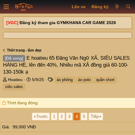
Lên xe
Đăng ký
[VGC]
Đăng ký tham gia GYMKHANA CAR GAME 2026
Thời trang - làm đẹp
E hoatieu 65 Đặng Văn Ngữ XẢ, SIÊU SALES
[Đã xong]
HÀNG HÈ, lên đến 40%, Nhiều mã XẢ đồng giá 60-100-
130-150k ạ
T
N
T
Hoatieu
5/9/25
áo phông
áo polo
quần short
h
g
a
siêu sales
r
à
g
e
y
s
a
g
Thớt đang đóng
d
ử
s
i
Trước
1
2
3
4
5
Tiếp
t
a
Giá
99,000 VNĐ
r