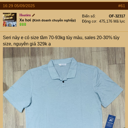
t
16:29 05/09/2025
#61
e
r
Hoatieu
Biển số
OF-32317
Xe hơi
{Kinh doanh chuyên nghiệp}
Động cơ
475,176 Mã lực
Seri này e có size tầm 70-93kg tùy màu, sales 20-30% tùy
size, nguyên giá 329k ạ