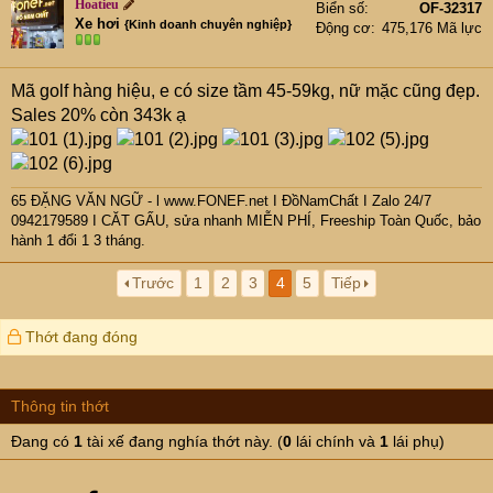
Hoatieu
Biển số
OF-32317
Xe hơi
{Kinh doanh chuyên nghiệp}
Động cơ
475,176 Mã lực
Mã golf hàng hiệu, e có size tầm 45-59kg, nữ mặc cũng đẹp.
Sales 20% còn 343k ạ
65 ĐẶNG VĂN NGỮ - l www.FONEF.net
I ĐồNamChất I Zalo 24/7
0942179589 I CĂT GẤU, sửa nhanh MIỄN PHÍ, Freeship Toàn Quốc, bảo
hành 1 đổi 1 3 tháng.
Trước
1
2
3
4
5
Tiếp
Thớt đang đóng
Thông tin thớt
Đang có
1
tài xế đang nghía thớt này. (
0
lái chính và
1
lái phụ)