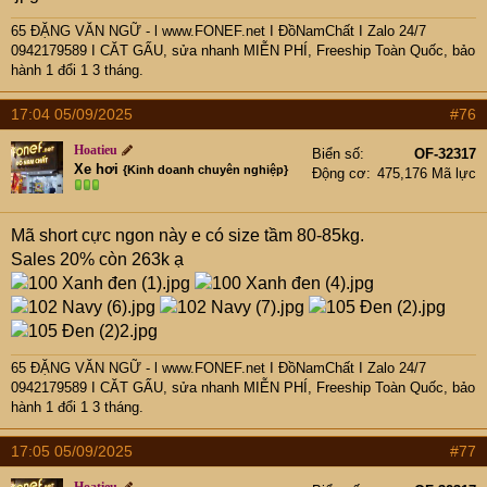
65 ĐẶNG VĂN NGỮ - l www.FONEF.net
I ĐồNamChất I Zalo 24/7
0942179589 I CĂT GẤU, sửa nhanh MIỄN PHÍ, Freeship Toàn Quốc, bảo
hành 1 đổi 1 3 tháng.
17:04 05/09/2025
#76
Hoatieu
Biển số
OF-32317
Xe hơi
{Kinh doanh chuyên nghiệp}
Động cơ
475,176 Mã lực
Mã short cực ngon này e có size tầm 80-85kg.
Sales 20% còn 263k ạ
65 ĐẶNG VĂN NGỮ - l www.FONEF.net
I ĐồNamChất I Zalo 24/7
0942179589 I CĂT GẤU, sửa nhanh MIỄN PHÍ, Freeship Toàn Quốc, bảo
hành 1 đổi 1 3 tháng.
17:05 05/09/2025
#77