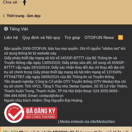
Facebook
Chia sẻ:
Thời trang - làm đẹp
Tiếng Việt
Liên hệ
Quy định và Nội quy
Trợ giúp
OTOFUN News
R
S
S
Bản quyền 2006 OTOFUN, bảo lưu mọi quyền. Ghi rõ nguồn "otofun.net" khi
sử dụng thông tin từ website này.
Giấy phép thiết lập mạng xã hội số 245/GP-BTTTT của Bộ Thông tin và
Truyền thông cấp ngày 13/05/2016; Giấy phép sửa đổi, bổ sung số 459/GP-
BTTTT cấp ngày 28/10/2019; Giấy xác nhận thay đổi địa chỉ thay đổi địa chỉ
trụ sở chính trong Giấy phép thiết lập mạng xã hội trên mạng số 137/GXN-
PTTH&TTĐT cấp ngày 28/06/2024 của Bộ Thông tin và Truyền thông.
Tên doanh nghiệp: Công ty Cổ phần OTV Truyền thông (OTV Media) Địa chỉ
trụ sở chính: T05-VP21, Tầng 5 Tòa nhà Stellar Garden, Số 35 Lê Văn Thiêm,
Thanh Xuân Trung, Thanh Xuân, TP Hà Nội Điện thoại: 024.3555.8066 -
096.494.6066; Email: contact@otv.vn
Người chịu trách nhiệm: Ông Nguyễn Đại Hoàng.
|
Media embeds via s9e/MediaSites