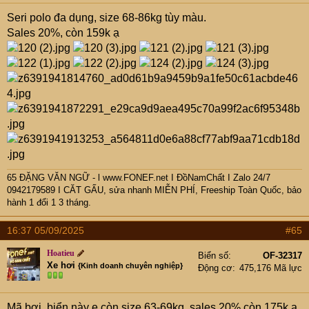
Seri polo đa dụng, size 68-86kg tùy màu.
Sales 20%, còn 159k ạ
65 ĐẶNG VĂN NGỮ - l www.FONEF.net
I ĐồNamChất I Zalo 24/7
0942179589 I CĂT GẤU, sửa nhanh MIỄN PHÍ, Freeship Toàn Quốc, bảo
hành 1 đổi 1 3 tháng.
16:37 05/09/2025
#65
Hoatieu
Biển số
OF-32317
Xe hơi
{Kinh doanh chuyên nghiệp}
Động cơ
475,176 Mã lực
Mã bơi, biển này e còn size 63-69kg, sales 20% còn 175k ạ