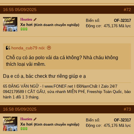
16:55 05/09/2025
#72
Hoatieu
Biển số
OF-32317
Xe hơi
{Kinh doanh chuyên nghiệp}
Động cơ
475,176 Mã lực
honda_cub79 nói:
Chỗ cụ có áo polo vải da cá không? Nhà cháu không
thích loại vải mềm.
Dạ e có ạ, bác check thư riêng giúp e ạ
65 ĐẶNG VĂN NGỮ - l www.FONEF.net
I ĐồNamChất I Zalo 24/7
0942179589 I CĂT GẤU, sửa nhanh MIỄN PHÍ, Freeship Toàn Quốc, bảo
hành 1 đổi 1 3 tháng.
16:58 05/09/2025
#73
Hoatieu
Biển số
OF-32317
Xe hơi
{Kinh doanh chuyên nghiệp}
Động cơ
475,176 Mã lực