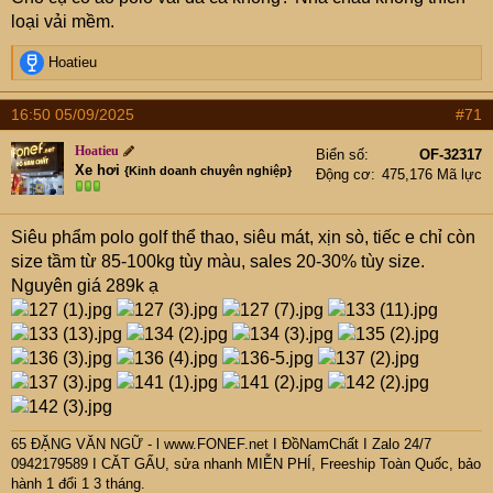
loại vải mềm.
R
Hoatieu
e
a
16:50 05/09/2025
#71
c
t
Hoatieu
Biển số
OF-32317
i
Xe hơi
{Kinh doanh chuyên nghiệp}
Động cơ
475,176 Mã lực
o
n
s
Siêu phẩm polo golf thể thao, siêu mát, xịn sò, tiếc e chỉ còn
:
size tầm từ 85-100kg tùy màu, sales 20-30% tùy size.
Nguyên giá 289k ạ
65 ĐẶNG VĂN NGỮ - l www.FONEF.net
I ĐồNamChất I Zalo 24/7
0942179589 I CĂT GẤU, sửa nhanh MIỄN PHÍ, Freeship Toàn Quốc, bảo
hành 1 đổi 1 3 tháng.