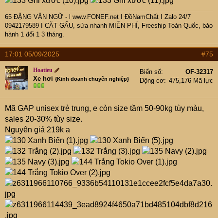
65 ĐẶNG VĂN NGỮ - l www.FONEF.net
I ĐồNamChất I Zalo 24/7
0942179589 I CĂT GẤU, sửa nhanh MIỄN PHÍ, Freeship Toàn Quốc, bảo
hành 1 đổi 1 3 tháng.
17:01 05/09/2025
#75
Hoatieu
Biển số
OF-32317
Xe hơi
{Kinh doanh chuyên nghiệp}
Động cơ
475,176 Mã lực
Mã GAP unisex trẻ trung, e còn size tầm 50-90kg tùy màu,
sales 20-30% tùy size.
Nguyên giá 219k ạ