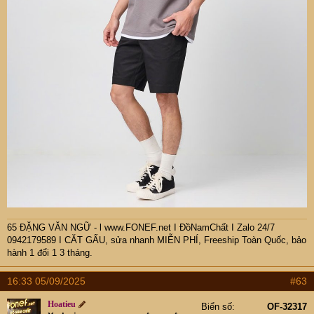
65 ĐẶNG VĂN NGỮ - l www.FONEF.net
I ĐồNamChất I Zalo 24/7
0942179589 I CĂT GẤU, sửa nhanh MIỄN PHÍ, Freeship Toàn Quốc, bảo
hành 1 đổi 1 3 tháng.
16:33 05/09/2025
#63
Hoatieu
Biển số
OF-32317