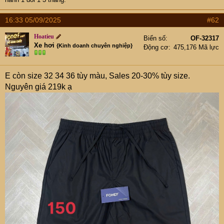
16:33 05/09/2025
#62
Hoatieu
Biển số
OF-32317
Xe hơi
{Kinh doanh chuyên nghiệp}
Động cơ
475,176 Mã lực
E còn size 32 34 36 tùy màu, Sales 20-30% tùy size.
Nguyên giá 219k ạ