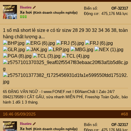
Hoatieu
Biển số
OF-32317
Xe hơi
{Kinh doanh chuyên nghiệp}
Động cơ
475,176 Mã lực
1 số mã short lẻ size e có từ sizw 28 29 30 32 34 36 38, toàn
hàng chất lượng ạ...
65 ĐẶNG VĂN NGỮ - l www.FONEF.net
I ĐồNamChất I Zalo 24/7
0942179589 I CĂT GẤU, sửa nhanh MIỄN PHÍ, Freeship Toàn Quốc, bảo
hành 1 đổi 1 3 tháng.
16:46 05/09/2025
#68
Hoatieu
Biển số
OF-32317
Xe hơi
{Kinh doanh chuyên nghiệp}
Động cơ
475,176 Mã lực