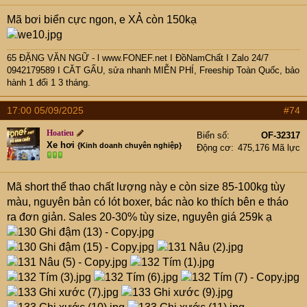
Mã bơi biển cực ngon, e XẢ còn 150kạ
65 ĐẶNG VĂN NGỮ - l www.FONEF.net
I ĐồNamChất I Zalo 24/7
0942179589 I CĂT GẤU, sửa nhanh MIỄN PHÍ, Freeship Toàn Quốc, bảo
hành 1 đổi 1 3 tháng.
17:00 05/09/2025
#74
Hoatieu
Biển số
OF-32317
Xe hơi
{Kinh doanh chuyên nghiệp}
Động cơ
475,176 Mã lực
Mã short thể thao chất lượng này e còn size 85-100kg tùy
màu, nguyên bản có lót boxer, bác nào ko thích bên e tháo
ra đơn giản. Sales 20-30% tùy size, nguyên giá 259k ạ