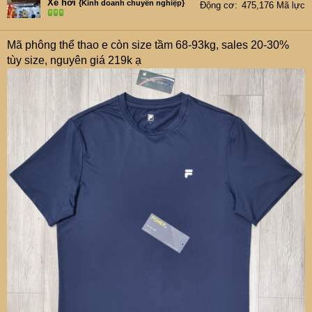
Xe hơi
{Kinh doanh chuyên nghiệp}
Động cơ
475,176 Mã lực
Mã phông thể thao e còn size tầm 68-93kg, sales 20-30%
tùy size, nguyên giá 219k ạ