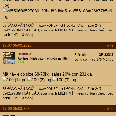
65 ĐẶNG VĂN NGỮ - l www.FONEF.net
I ĐồNamChất I Zalo 24/7
0942179589 I CĂT GẤU, sửa nhanh MIỄN PHÍ, Freeship Toàn Quốc, bảo
hành 1 đổi 1 3 tháng.
17:07 05/09/2025
#79
Hoatieu
Biển số
OF-32317
Xe hơi
{Kinh doanh chuyên nghiệp}
Động cơ
475,176 Mã lực
Mã này e có size 68-78kg, sales 20% còn 231k ạ
65 ĐẶNG VĂN NGỮ - l www.FONEF.net
I ĐồNamChất I Zalo 24/7
0942179589 I CĂT GẤU, sửa nhanh MIỄN PHÍ, Freeship Toàn Quốc, bảo
hành 1 đổi 1 3 tháng.
17:08 05/09/2025
#80