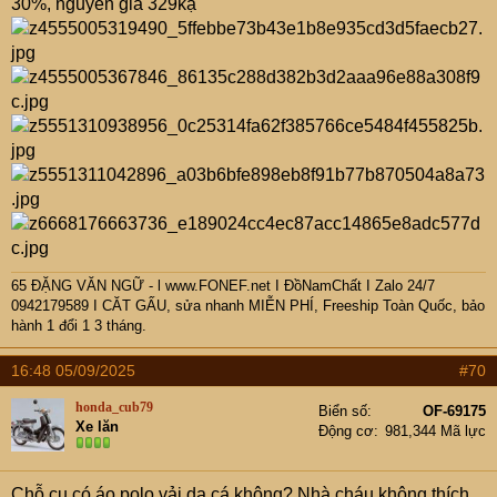
30%, nguyên giá 329kạ
65 ĐẶNG VĂN NGỮ - l www.FONEF.net
I ĐồNamChất I Zalo 24/7
0942179589 I CĂT GẤU, sửa nhanh MIỄN PHÍ, Freeship Toàn Quốc, bảo
hành 1 đổi 1 3 tháng.
16:48 05/09/2025
#70
honda_cub79
Biển số
OF-69175
Xe lăn
Động cơ
981,344 Mã lực
Chỗ cụ có áo polo vải da cá không? Nhà cháu không thích