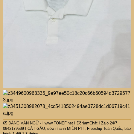
65 ĐẶNG VĂN NGỮ - l www.FONEF.net
I ĐồNamChất I Zalo 24/7
0942179589 I CĂT GẤU, sửa nhanh MIỄN PHÍ, Freeship Toàn Quốc, bảo
hành 1 đổi 1 3 tháng.