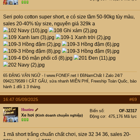
Seri polo cotton super short, e có size tầm 50-90kg tùy màu,
sales 20-40% tùy size, nguyên giá 329k ạ
65 ĐẶNG VĂN NGỮ - l www.FONEF.net
I ĐồNamChất I Zalo 24/7
0942179589 I CĂT GẤU, sửa nhanh MIỄN PHÍ, Freeship Toàn Quốc, bảo
hành 1 đổi 1 3 tháng.
16:47 05/09/2025
#69
Hoatieu
Biển số
OF-32317
Xe hơi
{Kinh doanh chuyên nghiệp}
Động cơ
475,176 Mã lực
1 mã short trắng chuẩn chất chơi, size 32 34 36, sales 20-