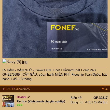
65 ĐẶNG VĂN NGỮ - l www.FONEF.net
I ĐồNamChất I Zalo 24/7
0942179589 I CĂT GẤU, sửa nhanh MIỄN PHÍ, Freeship Toàn Quốc, bảo
hành 1 đổi 1 3 tháng.
16:35 05/09/2025
#64
Hoatieu
Biển số
OF-32317
Xe hơi
{Kinh doanh chuyên nghiệp}
Động cơ
475,176 Mã lực