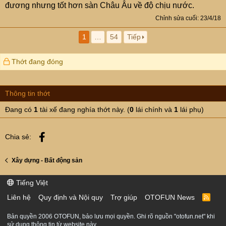
đương nhưng tốt hơn sàn Châu Âu về độ chịu nước.
Chỉnh sửa cuối:
23/4/18
1
…
54
Tiếp
Thớt đang đóng
Thông tin thớt
Đang có
1
tài xế đang nghía thớt này. (
0
lái chính và
1
lái phụ)
Facebook
Chia sẻ:
Xây dựng - Bất động sản
Tiếng Việt
Liên hệ
Quy định và Nội quy
Trợ giúp
OTOFUN News
R
S
S
Bản quyền 2006 OTOFUN, bảo lưu mọi quyền. Ghi rõ nguồn "otofun.net" khi
sử dụng thông tin từ website này.