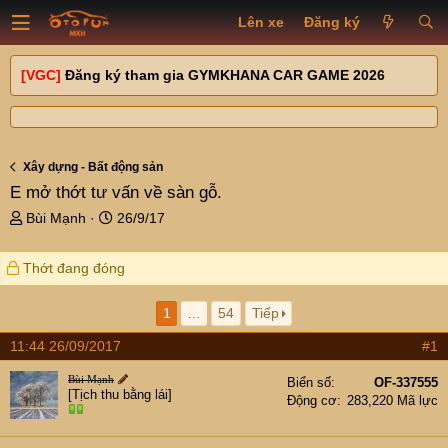
Lên xe
Đăng ký
[VGC]
Đăng ký tham gia GYMKHANA CAR GAME 2026
Xây dựng - Bất động sản
E mở thớt tư vấn về sàn gỗ.
T
N
Bùi Mạnh
26/9/17
h
g
r
à
Thớt đang đóng
e
y
a
g
d
ử
1
…
54
Tiếp
s
i
11:44 26/09/2017
#1
t
a
Bùi Mạnh
Biển số
OF-337555
r
[Tịch thu bằng lái]
Động cơ
283,220 Mã lực
t
e
r