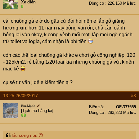
Xe điện
Động cơ
226,160 Mã lực
cái chuồng gà e ở do gấu cứ đòi hỏi nên e lắp gỗ giáng
hương xịn, hơn 11 năm nay trông vẫn ổn, chả cần oánh
bóng lại vẫn okay, k cong vênh mối mọt, lắp mọi ngõ ngách
trừ toilet và logia, cảm nhận là phí tiền
còn các thể loại chuồng gà khác e chơi gỗ công nghiệp, 120
- 125k/m2, rẻ bằng 1/20 loại kia nhưng chuồng gà vứt k nên
mặc kệ
cụ sẽ tư vấn j để e kiếm tiền ạ ?
13:25 26/09/2017
#3
Bùi Mạnh
Biển số
OF-337555
[Tịch thu bằng lái]
Động cơ
283,220 Mã lực
lẩu cưng nói: