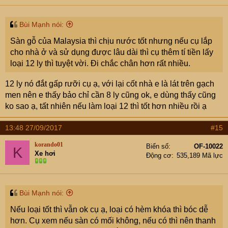
Bùi Mạnh nói:
Sàn gỗ của Malaysia thì chịu nước tốt nhưng nếu cụ lắp
cho nhà ở và sử dụng được lâu dài thì cụ thêm tí tiền lấy
loại 12 ly thì tuyệt vời. Đi chắc chân hơn rất nhiều.
12 ly nó đắt gấp rưỡi cụ ạ, với lại cốt nhà e là lát trên gạch
men nên e thấy bảo chỉ cần 8 ly cũng ok, e dùng thấy cũng
ko sao ạ, tất nhiên nếu làm loại 12 thì tốt hơn nhiều rồi ạ
13:48 27/09/2017
#15
korando01
Biển số
OF-10022
K
Xe hơi
Động cơ
535,189 Mã lực
Bùi Mạnh nói:
Nếu loại tốt thì vẫn ok cụ ạ, loại có hèm khóa thì bóc dễ
hơn. Cụ xem nếu sàn có mối không, nếu có thì nên thanh