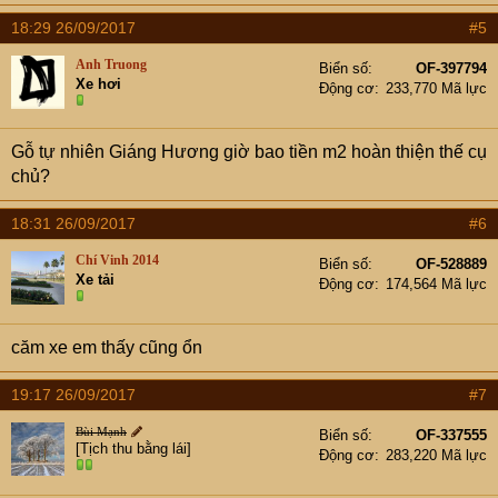
18:29 26/09/2017
#5
Anh Truong
Biển số
OF-397794
Xe hơi
Động cơ
233,770 Mã lực
Gỗ tự nhiên Giáng Hương giờ bao tiền m2 hoàn thiện thế cụ
chủ?
18:31 26/09/2017
#6
Chí Vinh 2014
Biển số
OF-528889
Xe tải
Động cơ
174,564 Mã lực
căm xe em thấy cũng ổn
19:17 26/09/2017
#7
Bùi Mạnh
Biển số
OF-337555
[Tịch thu bằng lái]
Động cơ
283,220 Mã lực