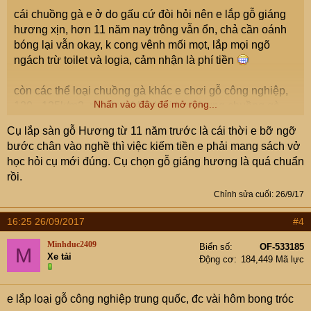
cái chuồng gà e ở do gấu cứ đòi hỏi nên e lắp gỗ giáng
hương xịn, hơn 11 năm nay trông vẫn ổn, chả cần oánh
bóng lại vẫn okay, k cong vênh mối mọt, lắp mọi ngõ
ngách trừ toilet và logia, cảm nhận là phí tiền
còn các thể loại chuồng gà khác e chơi gỗ công nghiệp,
Nhấn vào đây để mở rộng...
120 - 125k/m2, rẻ bằng 1/20 loại kia nhưng chuồng gà
vứt k nên mặc kệ
Cụ lắp sàn gỗ Hương từ 11 năm trước là cái thời e bỡ ngỡ
bước chân vào nghề thì việc kiếm tiền e phải mang sách vở
cụ sẽ tư vấn j để e kiếm tiền ạ ?
học hỏi cụ mới đúng. Cụ chọn gỗ giáng hương là quá chuẩn
rồi.
Chỉnh sửa cuối:
26/9/17
16:25 26/09/2017
#4
Minhduc2409
Biển số
OF-533185
M
Xe tải
Động cơ
184,449 Mã lực
e lắp loại gỗ công nghiệp trung quốc, đc vài hôm bong tróc