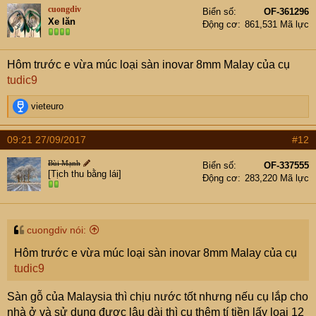
cuongdiv
Biển số
OF-361296
Xe lăn
Động cơ
861,531 Mã lực
Hôm trước e vừa múc loại sàn inovar 8mm Malay của cụ
tudic9
R
vieteuro
e
a
09:21 27/09/2017
#12
c
t
Bùi Mạnh
Biển số
OF-337555
i
[Tịch thu bằng lái]
Động cơ
283,220 Mã lực
o
n
s
:
cuongdiv nói:
Hôm trước e vừa múc loại sàn inovar 8mm Malay của cụ
tudic9
Sàn gỗ của Malaysia thì chịu nước tốt nhưng nếu cụ lắp cho
nhà ở và sử dụng được lâu dài thì cụ thêm tí tiền lấy loại 12