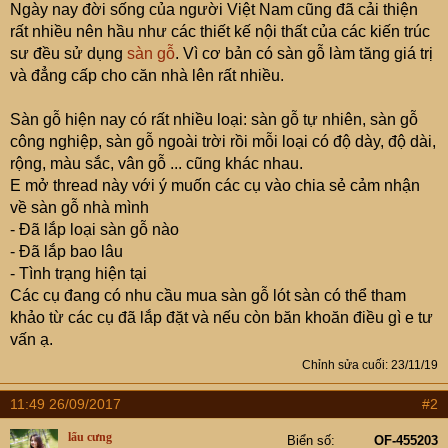
Ngày nay đời sống của người Việt Nam cũng đã cải thiện
rất nhiều nên hầu như các thiết kế nội thất của các kiến trúc
sư đều sử dụng
sàn gỗ
. Vì cơ bản có sàn gỗ làm tăng giá trị
và đẳng cấp cho căn nhà lên rất nhiều.
Sàn gỗ hiện nay có rất nhiều loại: sàn gỗ tự nhiên, sàn gỗ
công nghiệp, sàn gỗ ngoài trời rồi mỗi loại có độ dày, độ dài,
rộng, màu sắc, vân gỗ ... cũng khác nhau.
E mở thread này với ý muốn các cụ vào chia sẻ cảm nhận
về sàn gỗ nhà mình
- Đã lắp loại sàn gỗ nào
- Đã lắp bao lâu
- Tình trạng hiện tại
Các cụ đang có nhu cầu mua sàn gỗ lót sàn có thể tham
khảo từ các cụ đã lắp đặt và nếu còn băn khoăn điều gì e tư
vấn ạ.
Chỉnh sửa cuối:
23/11/19
11:49 26/09/2017
#2
lẩu cưng
Biển số
OF-455203