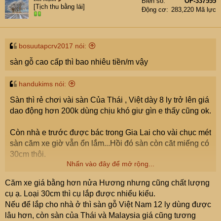
Biển số
OF-337555
[Tịch thu bằng lái]
Động cơ
283,220 Mã lực
bosuutapcrv2017 nói:
sàn gỗ cao cấp thì bao nhiêu tiền/m vậy
handukims nói:
Sàn thì rẻ chơi vài sàn Của Thái , Việt dày 8 ly trở lên giá
dao động hơn 200k dùng chịu khó giư gìn e thấy cũng ok.
Còn nhà e trước được bác trong Gia Lai cho vài chục mét
sàn căm xe giờ vẫn ổn lắm...Hồi đó sàn còn căt miếng có
30cm thôi.
Nhấn vào đây để mở rộng...
Còn gỗ Hương e k bàn. Nhà e có mấy bộ cửa, chịu nắng
Căm xe giá bằng hơn nửa Hương nhưng cũng chất lượng
hướng chính Tây, chả thèm sơn lại luôn . Tính đến nay
cụ ạ. Loại 30cm thì cụ lắp được nhiểu kiểu.
đã 14 năm vẫn ok k có chút xi nhê gì. Săt, thép có khi còn
Nếu để lắp cho nhà ở thì sàn gỗ Việt Nam 12 ly dùng được
han gỉ.
lâu hơn, còn sàn của Thái và Malaysia giá cũng tương