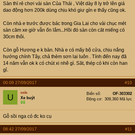
Sàn thì rẻ chơi vài sàn Của Thái , Việt dày 8 ly trở lên giá
dao động hơn 200k dùng chịu khó giư gìn e thấy cũng ok.
Còn nhà e trước được bác trong Gia Lai cho vài chục mét
sàn căm xe giờ vẫn ổn lắm...Hồi đó sàn còn căt miếng có
30cm thôi.
Còn gỗ Hương e k bàn. Nhà e có mấy bộ cửa, chịu nắng
hướng chính Tây, chả thèm sơn lại luôn . Tính đến nay đã
14 năm vẫn ok k có chút xi nhê gì. Săt, thép có khi còn han
gỉ.
00:09 27/09/2017
#10
unlo
Biển số
OF-303302
U
Xe buýt
Động cơ
309,360 Mã lực
Gỗ sồi nga có đc ko cụ
08:42 27/09/2017
#11