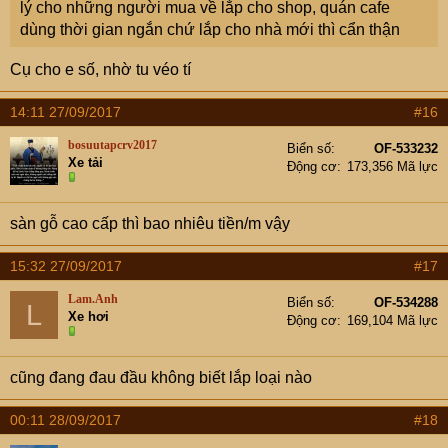
lý cho những người mua về lắp cho shop, quán cafe
dùng thời gian ngắn chứ lắp cho nhà mới thì cẩn thận
Cụ cho e số, nhờ tu véo tí
14:11 27/09/2017
#16
bosuutapcrv2017
Biển số
OF-533232
Xe tải
Động cơ
173,356 Mã lực
sàn gỗ cao cấp thì bao nhiêu tiền/m vậy
15:32 27/09/2017
#17
Lam.Anh
Biển số
OF-534288
L
Xe hơi
Động cơ
169,104 Mã lực
cũng đang đau đầu không biết lắp loại nào
00:11 28/09/2017
#18