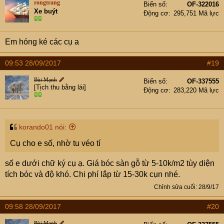
rongtrang
Biển số
OF-322016
Xe buýt
Động cơ
295,751 Mã lực
Em hóng ké các cụ a
09:53 28/09/2017
#19
Bùi Mạnh
Biển số
OF-337555
[Tịch thu bằng lái]
Động cơ
283,220 Mã lực
korando01 nói:
Cụ cho e số, nhờ tu véo tí
số e dưới chữ ký cụ ạ. Giá bóc sàn gỗ từ 5-10k/m2 tùy diện
tích bóc và độ khó. Chi phí lắp từ 15-30k cụn nhé.
Chỉnh sửa cuối:
28/9/17
09:58 28/09/2017
#20
Bùi Mạnh