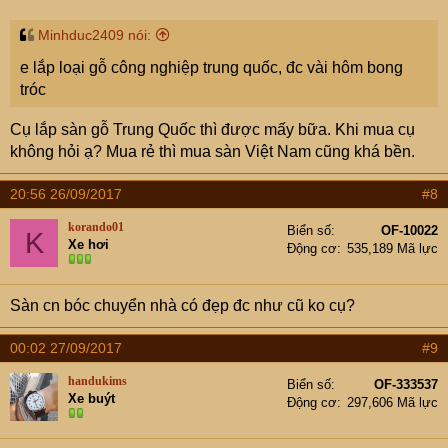
Minhduc2409 nói:
e lắp loại gỗ công nghiệp trung quốc, đc vài hôm bong
tróc
Cụ lắp sàn gỗ Trung Quốc thì được mấy bữa. Khi mua cụ
không hỏi ạ? Mua rẻ thì mua sàn Việt Nam cũng khá bền.
20:56 26/09/2017
#8
korando01
Biển số
OF-10022
K
Xe hơi
Động cơ
535,189 Mã lực
Sàn cn bóc chuyển nhà có đẹp đc như cũ ko cụ?
00:02 27/09/2017
#9
handukims
Biển số
OF-333537
Xe buýt
Động cơ
297,606 Mã lực