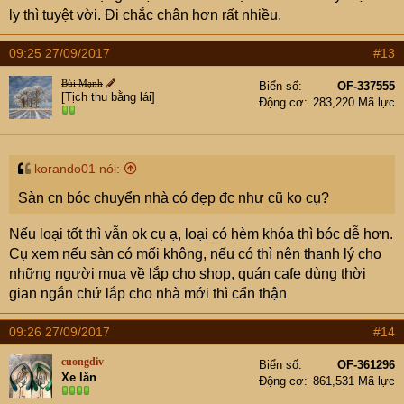
ly thì tuyệt vời. Đi chắc chân hơn rất nhiều.
09:25 27/09/2017
#13
Bùi Mạnh
Biển số
OF-337555
[Tịch thu bằng lái]
Động cơ
283,220 Mã lực
korando01 nói:
Sàn cn bóc chuyển nhà có đẹp đc như cũ ko cụ?
Nếu loại tốt thì vẫn ok cụ ạ, loại có hèm khóa thì bóc dễ hơn.
Cụ xem nếu sàn có mối không, nếu có thì nên thanh lý cho
những người mua về lắp cho shop, quán cafe dùng thời
gian ngắn chứ lắp cho nhà mới thì cẩn thận
09:26 27/09/2017
#14
cuongdiv
Biển số
OF-361296
Xe lăn
Động cơ
861,531 Mã lực