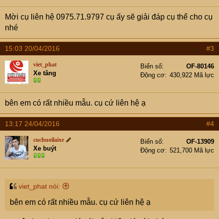
Mời cụ liên hệ 0975.71.9797 cụ ấy sẽ giải đáp cụ thể cho cụ
nhé
15:03 20/04/2016
#3
viet_phat
Biển số
OF-80146
Xe tăng
Động cơ
430,922 Mã lực
bên em có rất nhiều mẫu. cụ cứ liên hệ ạ
13:17 24/04/2016
#4
cuchuoilaixe
Biển số
OF-13909
Xe buýt
Động cơ
521,700 Mã lực
viet_phat nói:
bên em có rất nhiều mẫu. cụ cứ liên hệ ạ