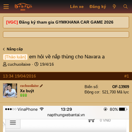
Lên xe
Đăng ký
[VGC]
Đăng ký tham gia GYMKHANA CAR GAME 2026
Nâng cấp
em hỏi về nắp thùng cho Navara ạ
[Thảo luận]
T
N
cuchuoilaixe
19/4/16
h
g
r
à
13:34 19/04/2016
#1
e
y
cuchuoilaixe
a
g
Biển số
OF-13909
Xe buýt
d
ử
Động cơ
521,700 Mã lực
s
i
t
a
r
t
e
r