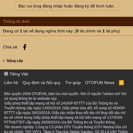
Bác vui lòng đăng nhập hoặc đăng ký để bình luận.
Thông tin thớt
Đang có
1
tài xế đang nghía thớt này. (
0
lái chính và
1
lái phụ)
Facebook
Chia sẻ:
Nâng cấp
Tiếng Việt
Liên hệ
Quy định và Nội quy
Trợ giúp
OTOFUN News
R
S
S
Bản quyền 2006 OTOFUN, bảo lưu mọi quyền. Ghi rõ nguồn "otofun.net" khi
sử dụng thông tin từ website này.
Giấy phép thiết lập mạng xã hội số 245/GP-BTTTT của Bộ Thông tin và
Truyền thông cấp ngày 13/05/2016; Giấy phép sửa đổi, bổ sung số 459/GP-
BTTTT cấp ngày 28/10/2019; Giấy xác nhận thay đổi địa chỉ thay đổi địa chỉ
trụ sở chính trong Giấy phép thiết lập mạng xã hội trên mạng số 137/GXN-
PTTH&TTĐT cấp ngày 28/06/2024 của Bộ Thông tin và Truyền thông.
Tên doanh nghiệp: Công ty Cổ phần OTV Truyền thông (OTV Media) Địa chỉ
trụ sở chính: T05-VP21, Tầng 5 Tòa nhà Stellar Garden, Số 35 Lê Văn Thiêm,