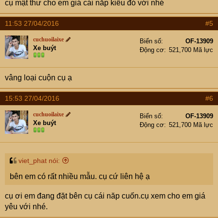
cụ mật thư cho em giá cái nắp kiểu đó với nhé
11:53 27/04/2016
#5
cuchuoilaixe
Biển số
OF-13909
Xe buýt
Động cơ
521,700 Mã lực
vâng loại cuộn cụ ạ
15:53 27/04/2016
#6
cuchuoilaixe
Biển số
OF-13909
Xe buýt
Động cơ
521,700 Mã lực
viet_phat nói:
bên em có rất nhiều mẫu. cụ cứ liên hệ ạ
cụ ơi em đang đặt bên cụ cái năp cuốn.cụ xem cho em giá
yêu với nhé.