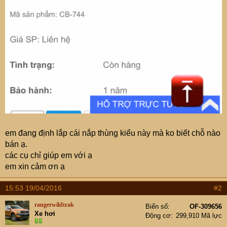
em đang định lắp cái nắp thùng kiểu này mà ko biết chỗ nào
bán ạ.
các cụ chỉ giúp em với ạ
em xin cảm ơn ạ
15:53 19/04/2016
#2
rangerwildtrak
Biển số
OF-309656
Xe hơi
Động cơ
299,910 Mã lực