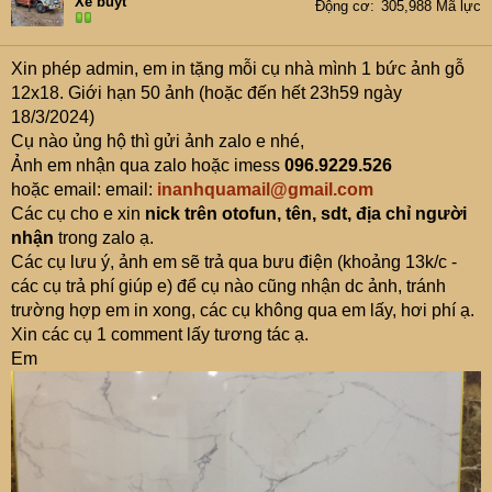
Xe buýt
Động cơ
305,988 Mã lực
Xin phép admin, em in tặng mỗi cụ nhà mình 1 bức ảnh gỗ
12x18. Giới hạn 50 ảnh (hoặc đến hết 23h59 ngày
18/3/2024)
Cụ nào ủng hộ thì gửi ảnh zalo e nhé,
Ảnh em nhận qua zalo hoặc imess
096.9229.526
hoặc email: email:
inanhquamail@gmail.com
Các cụ cho e xin
nick trên otofun, tên, sdt, địa chỉ người
nhận
trong zalo ạ.
Các cụ lưu ý, ảnh em sẽ trả qua bưu điện (khoảng 13k/c -
các cụ trả phí giúp e) để cụ nào cũng nhận dc ảnh, tránh
trường hợp em in xong, các cụ không qua em lấy, hơi phí ạ.
Xin các cụ 1 comment lấy tương tác ạ.
Em