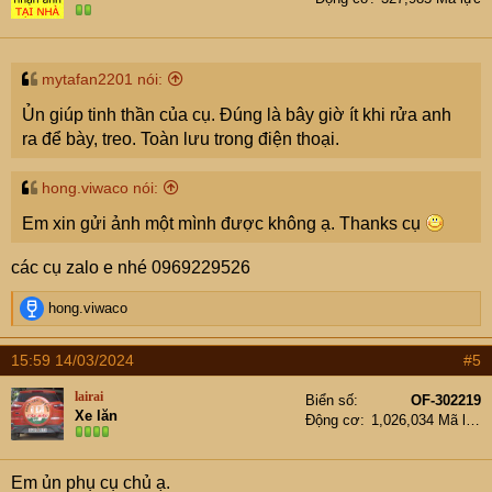
mytafan2201 nói:
Ủn giúp tinh thần của cụ. Đúng là bây giờ ít khi rửa anh
ra để bày, treo. Toàn lưu trong điện thoại.
hong.viwaco nói:
Em xin gửi ảnh một mình được không ạ. Thanks cụ
các cụ zalo e nhé 0969229526
R
hong.viwaco
e
a
15:59 14/03/2024
#5
c
t
lairai
Biển số
OF-302219
i
Xe lăn
Động cơ
1,026,034 Mã lực
o
n
s
Em ủn phụ cụ chủ ạ.
: