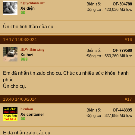
nguyentoan.uct
Biển số
OF-304788
Xe điện
Động cơ
420,036 Mã lực
Ủn cho tinh thần của cụ
19:17 14/03/2024
#16
HDV Hàn xẻng
Biển số
OF-779580
Xe hơi
Động cơ
550,260 Mã lực
Em đã nhắn tin zalo cho cụ. Chúc cụ nhiều sức khỏe, hạnh
phúc.
Ủn cho cụ.
19:40 14/03/2024
#17
hieukon
Biển số
OF-448395
Xe container
Động cơ
327,985 Mã lực
E đã nhận zalo các cụ