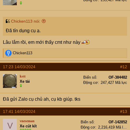
Chicken113 nói:
Đã tín dụng cụ ạ.
Lâu lắm rồi, em mới thấy cmt như này
R
Chicken113
e
a
17:23 14/03/2024
#12
c
t
kstt
Biển số
OF-384482
i
Xe tải
Động cơ
247,427 Mã lực
o
n
s
Đã gửi Zalo cụ chủ ah, cụ kb giúp. tks
:
17:41 14/03/2024
#13
vneseman
Biển số
OF-142852
V
Xe cút kít
Động cơ
2,216,419 Mã lực