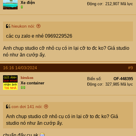
Xe điện
Động cơ
212,907 Mã lực
o
n
s
:
hieukon nói:
các cụ zalo e nhé 0969229526
Anh chụp studio cỡ nhỏ cụ có in lại cỡ to đc ko? Giá studio
nó như ăn cướp ấy.
16:16 14/03/2024
#9
hieukon
Biển số
OF-448395
Xe container
Động cơ
327,985 Mã lực
con dơi 141 nói:
Anh chụp studio cỡ nhỏ cụ có in lại cỡ to đc ko? Giá
studio nó như ăn cướp ấy.
chuẩn đấy cụ ak