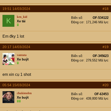
19:51 14/03/2024
#18
ken_kid
Biển số
OF-534122
K
Xe tải
Động cơ
171,246 Mã lực
Em đky 1 lot
20:17 14/03/2024
#19
vantata
Biển số
OF-345623
Xe buýt
Động cơ
279,552 Mã lực
em xin cụ 1 shot
05:54 15/03/2024
#20
chukienden
Biển số
OF-63453
Xe buýt
Động cơ
439,800 Mã lực