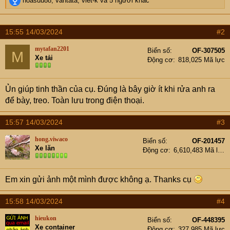
hoasuu88
,
vantata
,
viet-k
và 5 người khác
e
a
c
15:55 14/03/2024
#2
t
i
mytafan2201
Biển số
OF-307505
M
o
Xe tải
Động cơ
818,025 Mã lực
n
s
:
Ủn giúp tinh thần của cụ. Đúng là bây giờ ít khi rửa anh ra
để bày, treo. Toàn lưu trong điện thoại.
15:57 14/03/2024
#3
hong.viwaco
Biển số
OF-201457
Xe lăn
Động cơ
6,610,483 Mã lực
Em xin gửi ảnh một mình được không ạ. Thanks cụ
15:58 14/03/2024
#4
hieukon
Biển số
OF-448395
Xe container
Động cơ
327,985 Mã lực