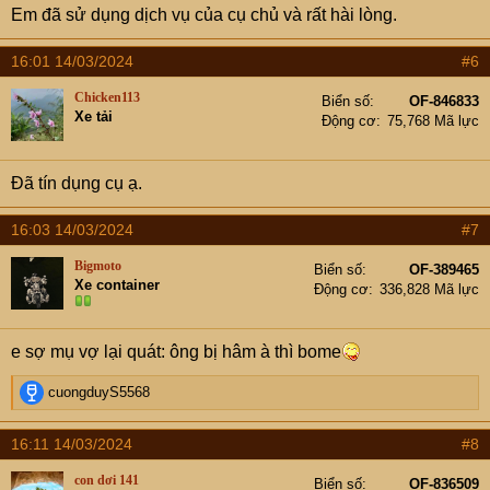
Em đã sử dụng dịch vụ của cụ chủ và rất hài lòng.
16:01 14/03/2024
#6
Chicken113
Biển số
OF-846833
Xe tải
Động cơ
75,768 Mã lực
Đã tín dụng cụ ạ.
16:03 14/03/2024
#7
Bigmoto
Biển số
OF-389465
Xe container
Động cơ
336,828 Mã lực
e sợ mụ vợ lại quát: ông bị hâm à thì bome
R
cuongduyS5568
e
a
16:11 14/03/2024
#8
c
t
con dơi 141
Biển số
OF-836509
i