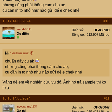
nhưng cũng phải thông cảm cho ae,
cụ cần in to nhỏ như nào gửi để e chek nhé
16:17 14/03/2024
#10
con dơi 141
Biển số
OF-836509
Xe điện
Động cơ
212,907 Mã lực
hieukon nói:
chuẩn đấy cụ ak
nhưng cũng phải thông cảm cho ae,
cụ cần in to nhỏ như nào gửi để e chek nhé
Vâng để em về nghiên cứu vụ đó. Ảnh nó trả sample thì ko
to ạ
16:18 14/03/2024
#11
ngocquang1234
Biển số
OF-370047
Xe tải
Động cơ
255,427 Mã lực