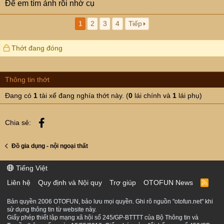
Để em tìm ảnh rồi nhờ cụ
1
2
3
4
Tiếp
Thớt đang đóng
Thông tin thớt
Đang có
1
tài xế đang nghía thớt này. (
0
lái chính và
1
lái phụ)
Facebook
Chia sẻ:
Đồ gia dụng - nội ngoại thất
Tiếng Việt
Liên hệ
Quy định và Nội quy
Trợ giúp
OTOFUN News
R
S
S
Bản quyền 2006 OTOFUN, bảo lưu mọi quyền. Ghi rõ nguồn "otofun.net" khi
sử dụng thông tin từ website này.
Giấy phép thiết lập mạng xã hội số 245/GP-BTTTT của Bộ Thông tin và