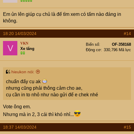
Em ủn lên giúp cụ chủ là để tìm xem có tấm nào đáng in
không.
18:20 14/03/2024
#14
VKN
Biển số
OF-358168
V
Xe tăng
Động cơ
330,796 Mã lực
hieukon nói:
chuẩn đấy cụ ak
nhưng cũng phải thông cảm cho ae,
cụ cần in to nhỏ như nào gửi để e chek nhé
Vote ông em.
Nhưng mà in 2, 3 cái thì khó nhỉ...
18:37 14/03/2024
#15