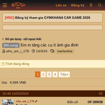
Lên xe
Đăng ký
[VGC]
Đăng ký tham gia GYMKHANA CAR GAME 2026
Đồ gia dụng - nội ngoại thất
Em in tặng các cụ ít ảnh gia đình
[Đã xong]
T
N
T
who_am_i_178
14/3/24
inanhonline
h
g
a
r
à
g
Thớt đang đóng
e
y
s
a
g
d
ử
1
2
3
4
Tiếp
s
i
t
Giá
9,999 VNĐ
a
r
15:48 14/03/2024
#1
t
e
who_am_i_178
Biển số
OF-309438
r