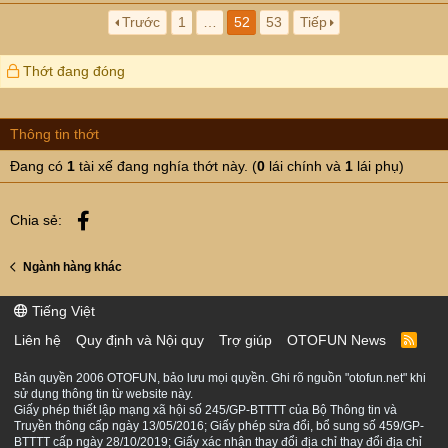
Trước
1
…
52
53
Tiếp
Thớt đang đóng
Thông tin thớt
Đang có
1
tài xế đang nghía thớt này. (
0
lái chính và
1
lái phụ)
Facebook
Chia sẻ:
Ngành hàng khác
Tiếng Việt
Liên hệ
Quy định và Nội quy
Trợ giúp
OTOFUN News
R
S
S
Bản quyền 2006 OTOFUN, bảo lưu mọi quyền. Ghi rõ nguồn "otofun.net" khi
sử dụng thông tin từ website này.
Giấy phép thiết lập mạng xã hội số 245/GP-BTTTT của Bộ Thông tin và
Truyền thông cấp ngày 13/05/2016; Giấy phép sửa đổi, bổ sung số 459/GP-
BTTTT cấp ngày 28/10/2019; Giấy xác nhận thay đổi địa chỉ thay đổi địa chỉ