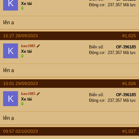
K
Xe tải
Động cơ
237,357 Mã lực
lên ạ
15:27 28/09/2023
#1,025
kmc1085
Biển số
OF-396185
K
Xe tải
Động cơ
237,357 Mã lực
lên ạ
10:01 29/09/2023
#1,026
kmc1085
Biển số
OF-396185
K
Xe tải
Động cơ
237,357 Mã lực
lên ạ
09:57 02/10/2023
#1,027