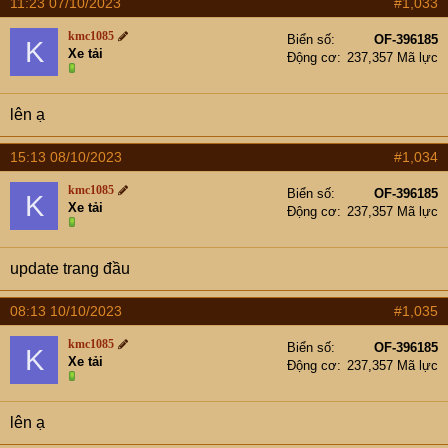
11:23 07/10/2023
#1,033
kmc1085
Biển số
OF-396185
K
Xe tải
Động cơ
237,357 Mã lực
lên ạ
15:13 08/10/2023
#1,034
kmc1085
Biển số
OF-396185
K
Xe tải
Động cơ
237,357 Mã lực
update trang đầu
08:13 10/10/2023
#1,035
kmc1085
Biển số
OF-396185
K
Xe tải
Động cơ
237,357 Mã lực
lên ạ