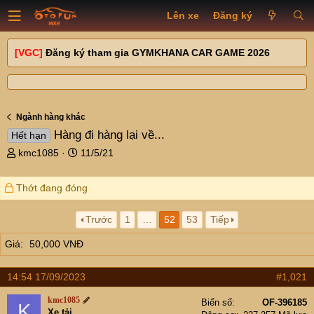
Lên xe
Đăng ký
[VGC]
Đăng ký tham gia GYMKHANA CAR GAME 2026
Ngành hàng khác
Hàng đi hàng lại về...
Hết hạn
T
N
kmc1085
11/5/21
h
g
r
à
Thớt đang đóng
e
y
a
g
d
ử
Trước
1
…
52
53
Tiếp
s
i
Giá
50,000 VNĐ
t
a
r
14:54 17/09/2023
#1,021
t
e
kmc1085
Biển số
OF-396185
K
r
Xe tải