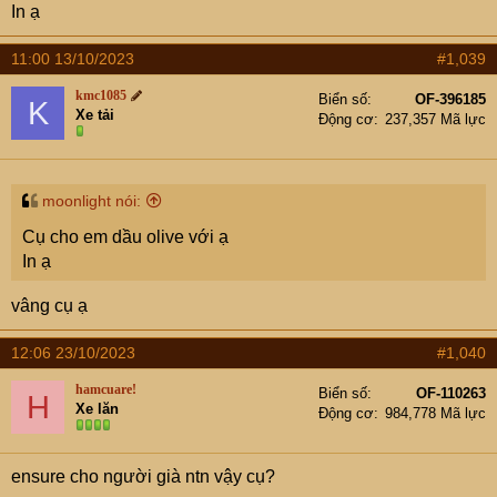
In ạ
11:00 13/10/2023
#1,039
kmc1085
Biển số
OF-396185
K
Xe tải
Động cơ
237,357 Mã lực
moonlight nói:
Cụ cho em dầu olive với ạ
In ạ
vâng cụ ạ
12:06 23/10/2023
#1,040
hamcuare!
Biển số
OF-110263
H
Xe lăn
Động cơ
984,778 Mã lực
ensure cho người già ntn vậy cụ?