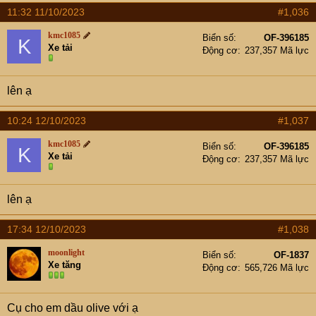
11:32 11/10/2023
#1,036
kmc1085
Biển số
OF-396185
K
Xe tải
Động cơ
237,357 Mã lực
lên ạ
10:24 12/10/2023
#1,037
kmc1085
Biển số
OF-396185
K
Xe tải
Động cơ
237,357 Mã lực
lên ạ
17:34 12/10/2023
#1,038
moonlight
Biển số
OF-1837
Xe tăng
Động cơ
565,726 Mã lực
Cụ cho em dầu olive với ạ