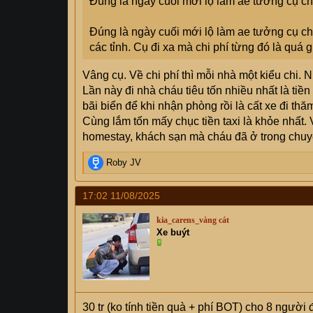
Đúng là ngày cuối mới lộ làm ae tưởng cụ c
Đúng là ngày cuối mới lộ làm ae tưởng cụ c
các tỉnh. Cụ đi xa mà chi phí từng đó là quá gi
Vâng cụ. Về chi phí thì mỗi nhà một kiểu chi. 
Lần này đi nhà cháu tiêu tốn nhiều nhất là tiề
bãi biển để khi nhận phòng rồi là cất xe đi th
Cùng lắm tốn mấy chục tiền taxi là khỏe nhất. 
homestay, khách sạn mà cháu đã ở trong chuyến
R
Roby JV
e
a
17:02 11/08/2025
c
t
kia_carens_vàng cát
i
Xe buýt
o
n
s
:
30 tr (ko tính tiền quà + phí BOT) cho 8 người 