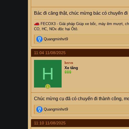
Bác đi căng thật, chúc mừng bác có chuyến đi 
FECOX3 - Giải pháp Giúp xe bốc, máy êm mượt, chân 
CO, HC, NOx độc hại Ôtô.
R
Quangminhvt9
e
a
11:04 11/08/2025
c
t
hecvn
i
H
Xe tăng
o
n
s
:
Chúc mừng cụ đã có chuyến đi thành công, mo
R
Quangminhvt9
e
a
11:10 11/08/2025
c