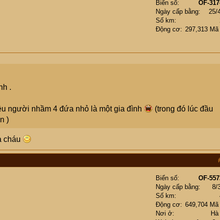
Biển số
OF-317
Ngày cấp bằng
25/
Số km
Động cơ
297,313 Mã
nh .
iều người nhầm 4 đứa nhỏ là một gia đình
(trong đó lúc đầu
n )
à cháu
Biển số
OF-557
Ngày cấp bằng
8/
Số km
Động cơ
649,704 Mã
Nơi ở
Hà