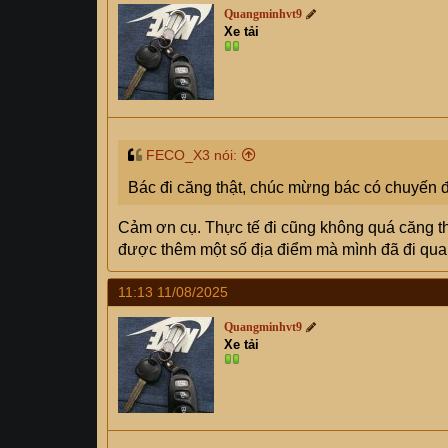
t
Quangminhvt9
i
Xe tải
o
n
s
:
FECO_X3 nói:
Bác đi căng thật, chúc mừng bác có chuyến đi
Cảm ơn cụ. Thực tế đi cũng không quá căng th
được thêm một số địa điểm mà mình đã đi qua
11:13 11/08/2025
Quangminhvt9
Xe tải