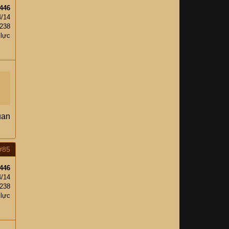
446
4/14
238
 lực
uan
#85
446
4/14
238
 lực