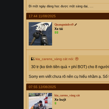
Đi một ngày đàng học được một sàng dại, ....
17:44 11/08/2025
Quangminhvt9
Xe tải
kia_carens_vàng cát nói:
30 tr (ko tính tiền quà + phí BOT) cho 8 người
Sorry em viết chưa rõ nên cụ hiểu nhầm ạ. Số ti
07:55 12/08/2025
kia_carens_vàng cát
Xe buýt