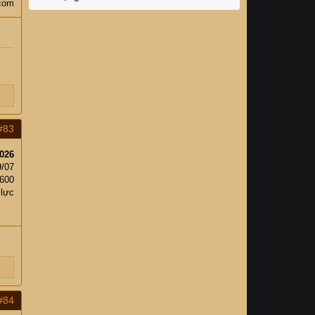
com
#83
026
9/07
,600
 lực
#84