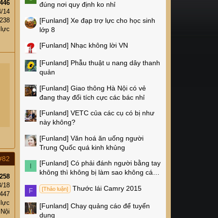
446
đúng nơi quy định ko nhỉ
4/14
[Funland]
Xe đạp trợ lực cho học sinh
238
 lực
lớp 8
[Funland]
Nhạc không lời VN
[Funland]
Phẫu thuật u nang dây thanh
quản
[Funland]
Giao thông Hà Nội có vẻ
đang thay đổi tích cực các bác nhỉ
[Funland]
VETC của các cụ có bị như
này không?
[Funland]
Văn hoá ăn uống người
Trung Quốc quá kinh khủng
#82
[Funland]
Có phải đánh người bằng tay
I
không thì không bị làm sao không các
258
cụ?
3/18
Thước lái Camry 2015
[Thảo luận]
F
447
 lực
[Funland]
Chạy quảng cáo để tuyển
 Nội
dụng