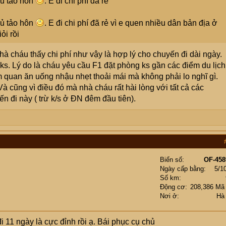
hủ tảo hôn
. E đi chi phí đã rẻ
hủ tảo hôn
. E đi chi phí đã rẻ vì e quen nhiều dân bản địa ở
ỏi rồi
Nhà cháu thấy chi phí như vậy là hợp lý cho chuyến đi dài ngày.
n ks. Lý do là cháu yêu cầu F1 đặt phòng ks gần các điểm du lịch
ăm quan ăn uống nhậu nhẹt thoải mái mà không phải lo nghĩ gì.
Và cũng vì điều đó mà nhà cháu rất hài lòng với tất cả các
 đi này ( trừ k/s ở ĐN đêm đầu tiên).
Biển số
OF-458
Ngày cấp bằng
5/1
Số km
Động cơ
208,386 Mã
Nơi ở
Hà
đi 11 ngày là cực đỉnh rồi ạ. Bái phục cụ chủ