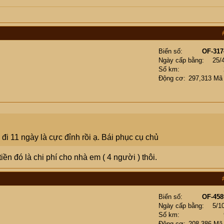
Biển số
OF-317
Ngày cấp bằng
25/
Số km
Động cơ
297,313 Mã
 đi 11 ngày là cực đỉnh rồi ạ. Bái phục cụ chủ
ền đó là chi phí cho nhà em ( 4 người ) thôi.
Biển số
OF-458
Ngày cấp bằng
5/1
Số km
Động cơ
208,386 Mã