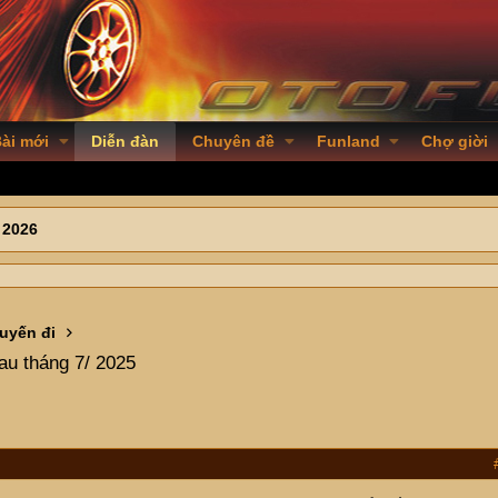
ài mới
Diễn đàn
Chuyên đề
Funland
Chợ giời
 2026
uyến đi
au tháng 7/ 2025