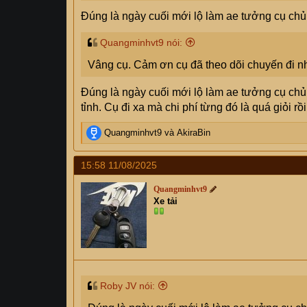
Đúng là ngày cuối mới lộ làm ae tưởng cụ chủ
Quangminhvt9 nói:
Vâng cụ. Cảm ơn cụ đã theo dõi chuyến đi 
Đúng là ngày cuối mới lộ làm ae tưởng cụ chủ
tỉnh. Cụ đi xa mà chi phí từng đó là quá giỏi rồi
R
Quangminhvt9
và
AkiraBin
e
a
15:58 11/08/2025
c
t
Quangminhvt9
i
Xe tải
o
n
s
:
Roby JV nói: