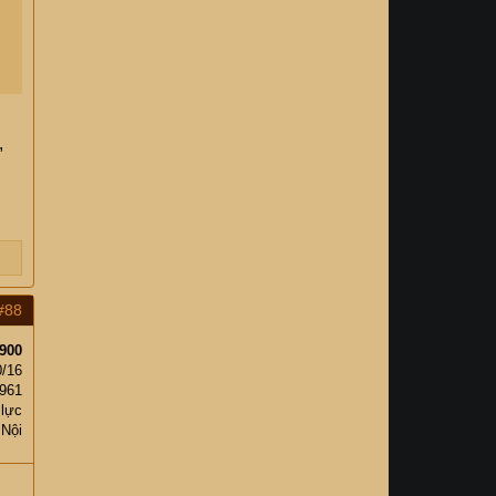
,
#88
900
0/16
961
 lực
 Nội