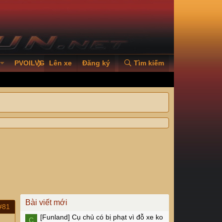
PVOILVGC2026
Lên xe
Đăng ký
Tìm kiếm
Bài viết mới
#81
[Funland]
Cụ chủ có bị phạt vì đỗ xe ko
C