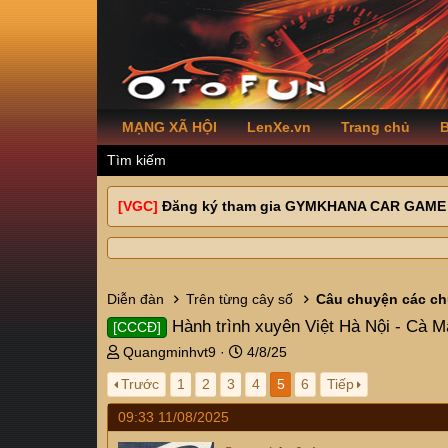
MẠNG XÃ HỘI
LenXe.vn
Trang chủ
B
Tìm kiếm
[VGC]
Đăng ký tham gia GYMKHANA CAR GAME
Diễn đàn
Trên từng cây số
Câu chuyện các ch
Hành trình xuyên Việt Hà Nội - Cà M
[CCCĐ]
T
N
Quangminhvt9
4/8/25
h
g
Trước
1
2
3
4
5
6
Tiếp
r
à
e
y
09:33 11/08/2025
a
g
d
ử