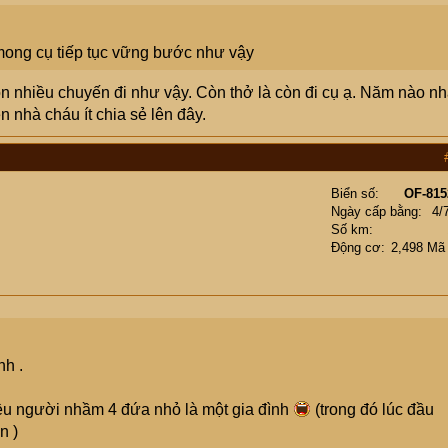
mong cụ tiếp tục vững bước như vậy
 nhiều chuyến đi như vậy. Còn thở là còn đi cụ ạ. Năm nào n
 nhà cháu ít chia sẻ lên đây.
Biển số
OF-815
Ngày cấp bằng
4/
Số km
Động cơ
2,498 Mã
nh .
iều người nhầm 4 đứa nhỏ là một gia đình
(trong đó lúc đầu
n )