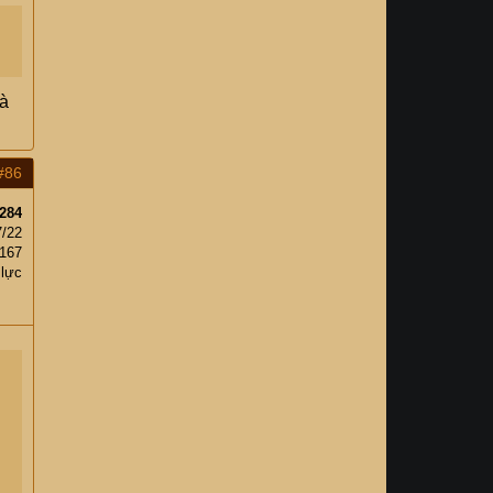
hà
#86
284
7/22
167
 lực