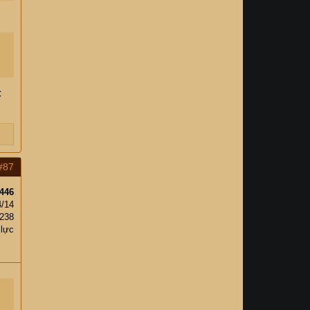
c
#87
446
4/14
238
 lực