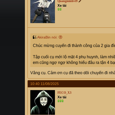
Quangminhvt9
s
i
Xe tải
t
a
r
t
e
r
AkiraBin nói:
Chúc mừng cuyến đi thành công của 2 gia đì
Tập cuối cụ mới lộ mặt 4 phụ huynh, làm nh
em cũng ngợ ngợ không hiểu đâu ra tận 4 bạ
Vâng cụ. Cảm ơn cụ đã theo dõi chuyến đi nh
10:40 11/08/2025
FECO_X3
Xe tải