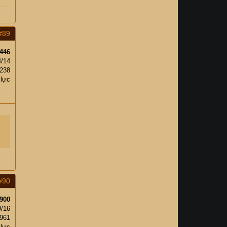
#89
446
4/14
238
 lực
#90
900
0/16
961
 lực