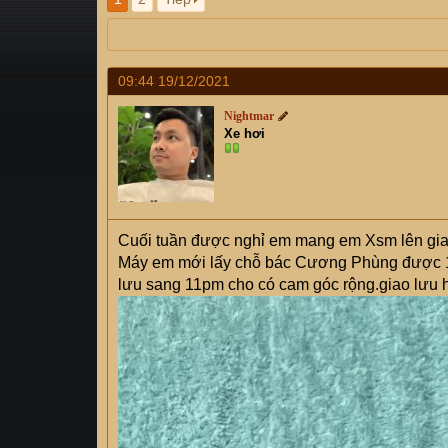
s
i
t
a
r
09:44 19/12/2021
t
e
Nightmar
r
Xe hơi
Cuối tuần được nghỉ em mang em Xsm lên gia
Máy em mới lấy chỗ bác Cương Phùng được 1 
lưu sang 11pm cho có cam góc rộng.giao lưu 