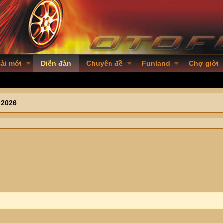
ài mới
Diễn đàn
Chuyên đề
Funland
Chợ giời
 2026