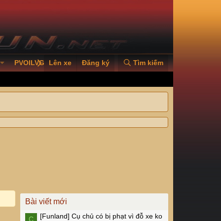
PVOILVGC2026
Lên xe
Đăng ký
Tìm kiếm
Bài viết mới
[Funland]
Cụ chủ có bị phạt vì đỗ xe ko
C