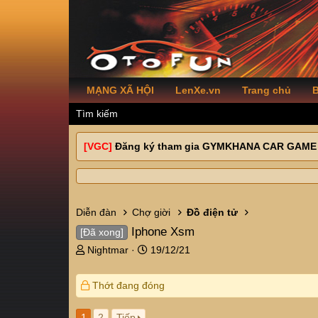
MẠNG XÃ HỘI
LenXe.vn
Trang chủ
B
Tìm kiếm
[VGC]
Đăng ký tham gia GYMKHANA CAR GAME
Diễn đàn
Chợ giời
Đồ điện tử
Iphone Xsm
[Đã xong]
T
N
Nightmar
19/12/21
h
g
r
à
Thớt đang đóng
e
y
a
g
d
ử
1
2
Tiếp