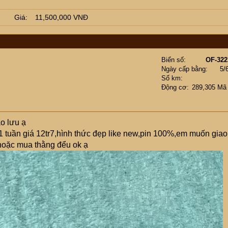
Giá
11,500,000 VNĐ
Biển số
OF-322
Ngày cấp bằng
5/
Số km
Động cơ
289,305 Mã
o lưu ạ
tuần giá 12tr7,hình thức đẹp like new,pin 100%,em muốn giao
hoặc mua thằng đểu ok ạ