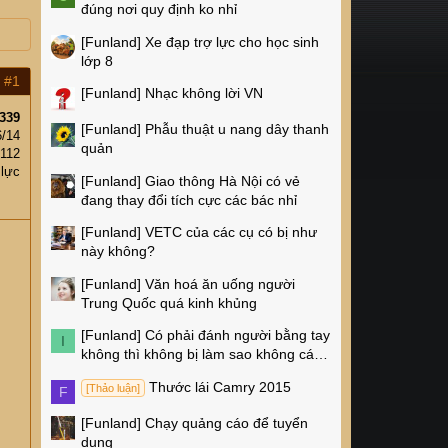
đúng nơi quy định ko nhỉ
[Funland]
Xe đạp trợ lực cho học sinh
lớp 8
#1
[Funland]
Nhạc không lời VN
339
[Funland]
Phẫu thuật u nang dây thanh
6/14
quản
112
 lực
[Funland]
Giao thông Hà Nội có vẻ
đang thay đổi tích cực các bác nhỉ
[Funland]
VETC của các cụ có bị như
này không?
[Funland]
Văn hoá ăn uống người
Trung Quốc quá kinh khủng
[Funland]
Có phải đánh người bằng tay
I
không thì không bị làm sao không các
cụ?
Thước lái Camry 2015
[Thảo luận]
F
[Funland]
Chạy quảng cáo để tuyển
dụng