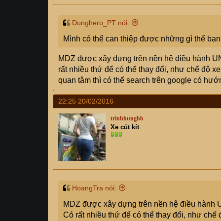
Dunghero_PT nói:
Mình có thể can thiệp được những gì thế bạn
MDZ được xây dựng trên nền hệ điều hành UNIX
rất nhiều thứ để có thể thay đổi, như chế độ 
quan tâm thì có thể search trên google có hướ
22:25 20/02/2016
trinhhunghb
Xe cút kít
HoangTra nói:
MDZ được xây dựng trên nền hệ điều hành UNI
Có rất nhiều thứ để có thể thay đổi, như chế