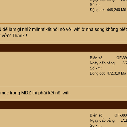
Số km
Động cơ
446,240 Mã
 để làm gì nhỉ? miinhf kết nối nó với wifi ở nhà song không biết
t với? Thank !
Biển số
OF-39
Ngày cấp bằng
3/
Số km
Động cơ
472,310 Mã
mục trong MDZ thì phải kết nối wifi.
Biển số
OF-389
Ngày cấp bằng
1/1
Số km