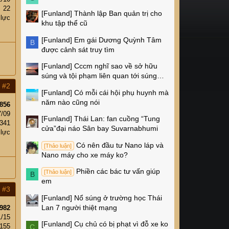
22
[Funland]
Thành lập Ban quản trị cho
 lực
khu tập thể cũ
[Funland]
Em gái Dương Quỳnh Tâm
B
được cảnh sát truy tìm
[Funland]
Cccm nghĩ sao về sở hữu
súng và tội phạm liên quan tới súng
ống ở Mỹ
#2
[Funland]
Có mỗi cái hội phụ huynh mà
năm nào cũng nói
856
7/09
[Funland]
Thái Lan: fan cuồng “Tung
341
cửa”đại náo Sân bay Suvarnabhumi
 lực
Có nên đầu tư Nano láp và
[Thảo luận]
Nano máy cho xe máy ko?
Phiền các bác tư vấn giúp
[Thảo luận]
B
em
#3
[Funland]
Nổ súng ở trường học Thái
Lan 7 người thiệt mạng
982
1/15
[Funland]
Cụ chủ có bị phạt vì đỗ xe ko
155
C