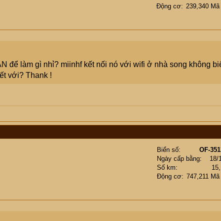
Động cơ
239,340 Mã
N để làm gì nhỉ? miinhf kết nối nó với wifi ở nhà song không bi
ết với? Thank !
Biển số
OF-351
Ngày cấp bằng
18/
Số km
15
Động cơ
747,211 Mã