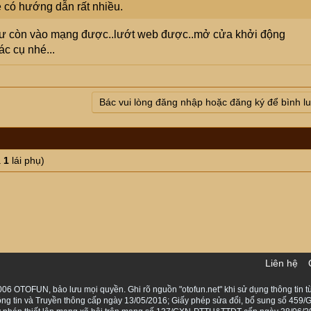
e có hướng dẫn rất nhiều.
 như còn vào mạng được..lướt web được..mở cửa khởi động
ác cụ nhé...
Bác vui lòng đăng nhập hoặc đăng ký để bình l
à
1
lái phụ)
Liên hệ
06 OTOFUN, bảo lưu mọi quyền. Ghi rõ nguồn "otofun.net" khi sử dụng thông tin từ
ng tin và Truyền thông cấp ngày 13/05/2016; Giấy phép sửa đổi, bổ sung số 459/G