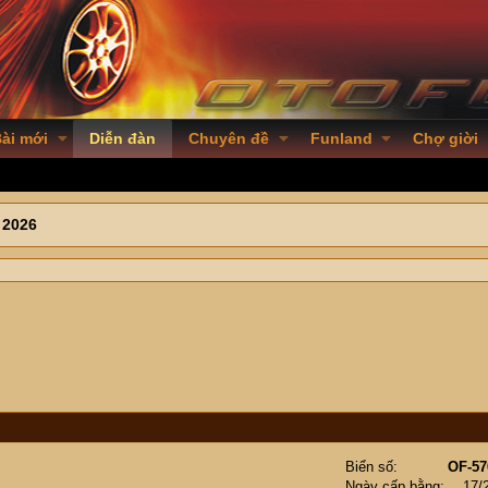
ài mới
Diễn đàn
Chuyên đề
Funland
Chợ giời
 2026
Biển số
OF-57
Ngày cấp bằng
17/