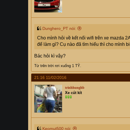
Dunghero_PT nói:
Cho mình hỏi về kết nối wifi trên xe mazda 2A
để làm gì? Cụ nào đã tìm hiểu thì cho mình bi
Bác hỏi kì vậy?
Từ trên trời rơi xuống 1 TỶ.
21:16 11/02/2016
trinhhunghb
Xe cút kít
Keomut500 nói: