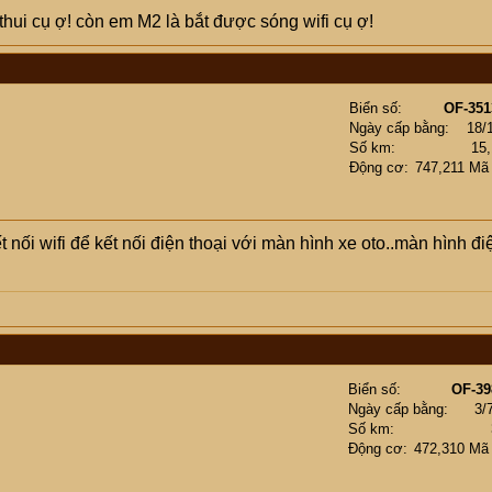
i thui cụ ợ! còn em M2 là bắt được sóng wifi cụ ợ!
Biển số
OF-351
Ngày cấp bằng
18/
Số km
15
Động cơ
747,211 Mã
nối wifi để kết nối điện thoại với màn hình xe oto..màn hình đi
Biển số
OF-39
Ngày cấp bằng
3/
Số km
Động cơ
472,310 Mã