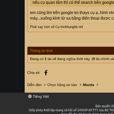
nếu cụ quan tâm thì có thể search trên googl
em cũng tìm trên google ko thays cụ ạ..hình
máy...xuống kính từ xa bằng điện thoại được c
Phải say mới về Cụ:trinhhunghb nhỉ
Thông tin thớt
Đang có
1
tài xế đang nghía thớt này. (
0
lái chính v
Facebook
Chia sẻ:
Diễn đàn
Chọn hãng xe nào
Mazda
Tiếng Việt
Bản quyền 20
Giấy phép thiết lập mạng xã hội số 245/GP-BTTTT của Bộ Thô