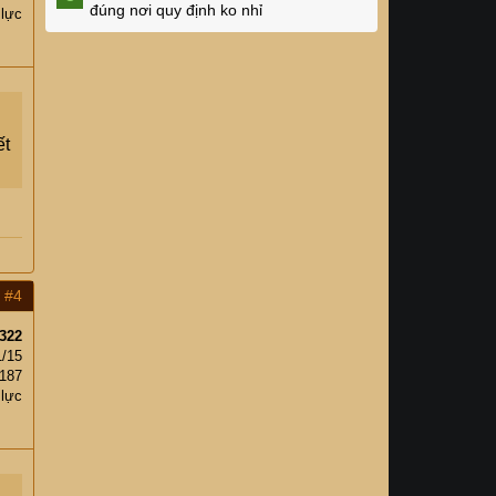
đúng nơi quy định ko nhỉ
 lực
ết
#4
322
1/15
,187
 lực