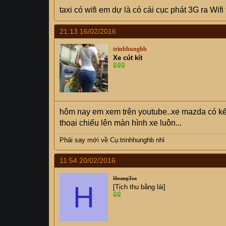
taxi có wifi em dự là có cái cục phát 3G ra Wif
21:13 16/02/2016
trinhhunghb
Xe cút kít
hôm nay em xem trên youtube..xe mazda có kết 
thoại chiếu lên màn hình xe luôn...
Phải say mới về Cụ:trinhhunghb nhỉ
11:54 20/02/2016
HoangTra
H
[Tịch thu bằng lái]