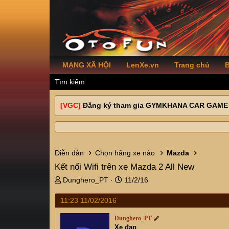
MẠNG XÃ HỘI
LenXe.vn
Trang chủ
B
Tìm kiếm
[VGC]
Đăng ký tham gia GYMKHANA CAR GAME
Diễn đàn
Chọn hãng xe nào
Mazda
Kết nối Wifi trên xe Mazda 2 All New
T
N
Dunghero_PT
11/2/16
h
g
r
à
11:23 11/02/2016
e
y
a
g
Dunghero_PT
Xe đạp
d
ử