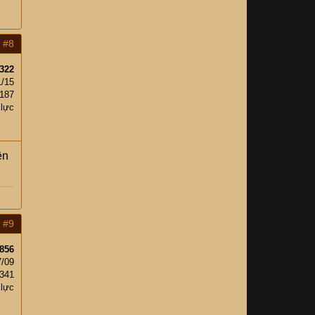
#8
322
1/15
,187
 lực
ện
#9
856
7/09
341
 lực