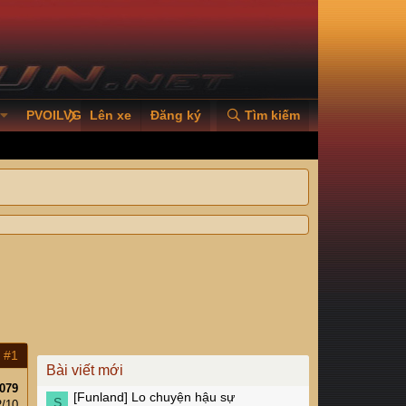
PVOILVGC2026
Lên xe
Đăng ký
Tìm kiếm
#1
Bài viết mới
079
[Funland]
Lo chuyện hậu sự
S
2/10