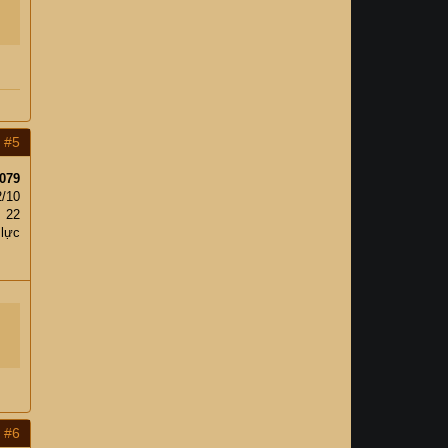
#5
079
2/10
22
 lực
#6