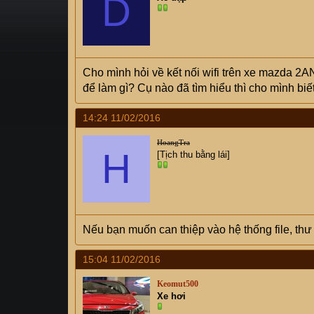
D
s
i
t
a
r
t
Cho mình hỏi về kết nối wifi trên xe mazda 2AN
e
để làm gì? Cụ nào đã tìm hiểu thì cho mình biế
r
14:24 11/02/2016
HoangTra
H
[Tịch thu bằng lái]
Nếu bạn muốn can thiệp vào hệ thống file, thư 
15:04 11/02/2016
Keomut500
Xe hơi