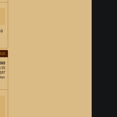
Có
#10
322
1/15
,187
 lực