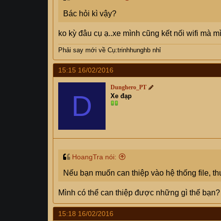
Bác hỏi kì vậy?
ko kỳ đâu cụ ạ..xe mình cũng kết nối wifi mà m
Phải say mới về Cụ:trinhhunghb nhỉ
15:15 16/02/2016
Dunghero_PT
D
Xe đạp
HoangTra nói:
Nếu bạn muốn can thiệp vào hệ thống file, thư
Mình có thể can thiệp được những gì thế bạn?
15:18 16/02/2016