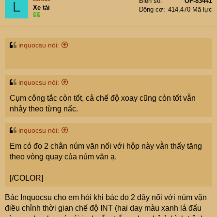
Biển số
OF-83441
L
Xe tải
Động cơ
414,470 Mã lực
inquocsu nói:
inquocsu nói:
Cụm công tắc còn tốt, cả chế độ xoay cũng còn tốt vẫn
nhảy theo từng nấc.
inquocsu nói:
Em có đo 2 chân núm văn nối với hộp này vẫn thấy tăng
theo vòng quay của núm vặn ạ.
[/COLOR]
Bác Inquocsu cho em hỏi khi bác đo 2 dây nối với núm vặn
điều chỉnh thời gian chế độ INT (hai day màu xanh lá đấu