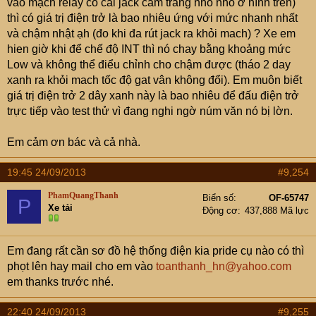
vào mạch relay có cái jack cắm trắng nho nhỏ ở hình trên)
thì có giá trị điện trở là bao nhiêu ứng với mức nhanh nhất
và chậm nhật ạh (đo khi đa rút jack ra khỏi mach) ? Xe em
hien giờ khi để chế độ INT thì nó chay bằng khoảng mức
Low và không thể điểu chỉnh cho chậm được (tháo 2 day
xanh ra khỏi mach tốc độ gat vân không đổi). Em muôn biết
giá trị điện trở 2 dây xanh này là bao nhiêu để đấu điện trở
trực tiếp vào test thử vì đang nghi ngờ núm văn nó bị lờn.
Em cảm ơn bác và cả nhà.
19:45 24/09/2013
#9,254
PhamQuangThanh
Biển số
OF-65747
P
Xe tải
Động cơ
437,888 Mã lực
Em đang rất cần sơ đồ hệ thống điện kia pride cụ nào có thì
phọt lên hay mail cho em vào
toanthanh_hn@yahoo.com
em thanks trước nhé.
22:40 24/09/2013
#9,255