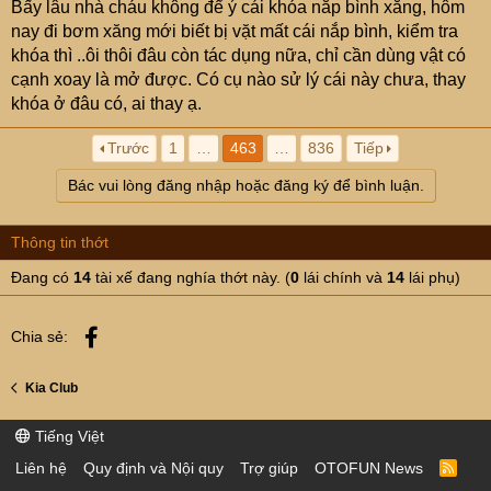
Bấy lâu nhà cháu không để ý cái khóa nắp bình xăng, hôm
nay đi bơm xăng mới biết bị vặt mất cái nắp bình, kiểm tra
khóa thì ..ôi thôi đâu còn tác dụng nữa, chỉ cần dùng vật có
cạnh xoay là mở được. Có cụ nào sử lý cái này chưa, thay
khóa ở đâu có, ai thay ạ.
Trước
1
…
463
…
836
Tiếp
Bác vui lòng đăng nhập hoặc đăng ký để bình luận.
Thông tin thớt
Đang có
14
tài xế đang nghía thớt này. (
0
lái chính và
14
lái phụ)
Facebook
Chia sẻ:
Kia Club
Tiếng Việt
Liên hệ
Quy định và Nội quy
Trợ giúp
OTOFUN News
R
S