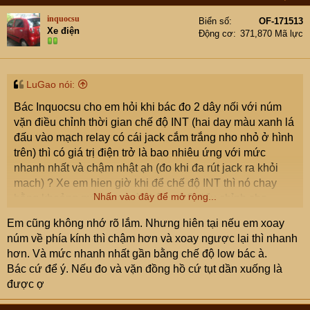
inquocsu
Biển số
OF-171513
Xe điện
Động cơ
371,870 Mã lực
LuGao nói:
Bác Inquocsu cho em hỏi khi bác đo 2 dây nối với núm
vặn điều chỉnh thời gian chế độ INT (hai day màu xanh lá
đấu vào mạch relay có cái jack cắm trắng nho nhỏ ở hình
trên) thì có giá trị điện trở là bao nhiêu ứng với mức
nhanh nhất và chậm nhật ạh (đo khi đa rút jack ra khỏi
mach) ? Xe em hien giờ khi để chế độ INT thì nó chay
Nhấn vào đây để mở rộng...
bằng khoảng mức Low và không thể điểu chỉnh cho
chậm được (tháo 2 day xanh ra khỏi mach tốc độ gat vân
Em cũng không nhớ rõ lắm. Nhưng hiên tại nếu em xoay
không đổi). Em muôn biết giá trị điện trở 2 dây xanh này
núm về phía kính thì chậm hơn và xoay ngược lại thì nhanh
là bao nhiêu để đấu điện trở trực tiếp vào test thử vì đang
hơn. Và mức nhanh nhất gần bằng chế độ low bác à.
nghi ngờ núm văn nó bị lờn.
Bác cứ để ý. Nếu đo và vặn đồng hồ cứ tụt dần xuống là
được ợ
Em cảm ơn bác và cả nhà.