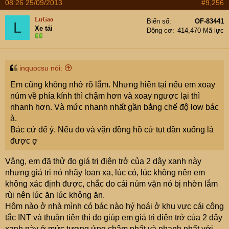
08:26 25/09/2013
#9,256
LuGao
Biển số
OF-83441
L
Xe tải
Động cơ
414,470 Mã lực
inquocsu nói:
Em cũng không nhớ rõ lắm. Nhưng hiên tại nếu em xoay
núm về phía kính thì chậm hơn và xoay ngược lại thì
nhanh hơn. Và mức nhanh nhất gần bằng chế độ low bác
à.
Bác cứ để ý. Nếu đo và vặn đồng hồ cứ tụt dần xuống là
được ợ
Vâng, em đã thử đo giá trị điện trở của 2 dây xanh này
nhưng giá trị nó nhãy loạn xạ, lúc có, lúc không nên em
không xác định được, chắc do cái núm vặn nó bị nhờn lắm
rùi nên lúc ăn lúc không ăn.
Hôm nào ở nhà mình có bác nào hý hoái ở khu vực cái công
tắc INT và thuận tiện thì đo giúp em giá trị điện trở của 2 dây
xanh này ở mức tương ứng chậm nhất và nhanh nhất với