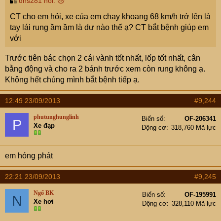
dns281 nói:
CT cho em hỏi, xe của em chay khoang 68 km/h trở lên là
tay lái rung ầm ầm là dư nào thế ạ? CT bắt bệnh giúp em
với
Trước tiên bác chọn 2 cái vành tốt nhất, lốp tốt nhất, cân
bằng động và cho ra 2 bánh trước xem còn rung không ạ.
Không hết chúng mình bắt bệnh tiếp ạ.
12:49 23/09/2013
#9,244
phutunghunglinh
Biển số
OF-206341
P
Xe đạp
Động cơ
318,760 Mã lực
em hóng phát
22:21 23/09/2013
#9,245
Ngố BK
Biển số
OF-195991
N
Xe hơi
Động cơ
328,110 Mã lực