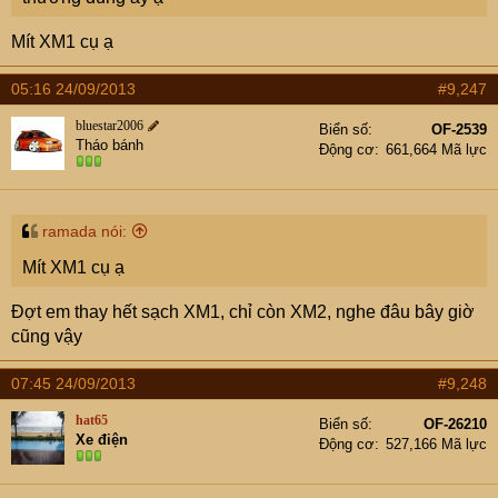
Mít XM1 cụ ạ
05:16 24/09/2013
#9,247
bluestar2006
Biển số
OF-2539
Tháo bánh
Động cơ
661,664 Mã lực
ramada nói:
Mít XM1 cụ ạ
Đợt em thay hết sạch XM1, chỉ còn XM2, nghe đâu bây giờ
cũng vậy
07:45 24/09/2013
#9,248
hat65
Biển số
OF-26210
Xe điện
Động cơ
527,166 Mã lực