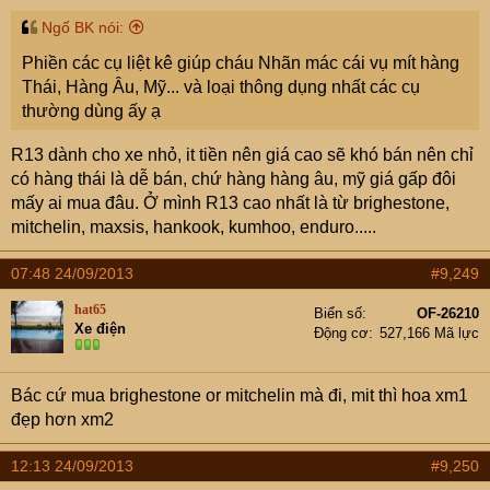
Ngố BK nói:
Phiền các cụ liệt kê giúp cháu Nhãn mác cái vụ mít hàng
Thái, Hàng Âu, Mỹ... và loại thông dụng nhất các cụ
thường dùng ấy ạ
R13 dành cho xe nhỏ, it tiền nên giá cao sẽ khó bán nên chỉ
có hàng thái là dễ bán, chứ hàng hàng âu, mỹ giá gấp đôi
mấy ai mua đâu. Ở mình R13 cao nhất là từ brighestone,
mitchelin, maxsis, hankook, kumhoo, enduro.....
07:48 24/09/2013
#9,249
hat65
Biển số
OF-26210
Xe điện
Động cơ
527,166 Mã lực
Bác cứ mua brighestone or mitchelin mà đi, mit thì hoa xm1
đẹp hơn xm2
12:13 24/09/2013
#9,250