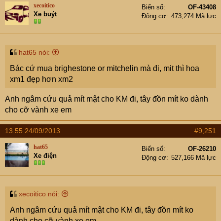
xecoitico
Biển số
OF-43408
Xe buýt
Động cơ
473,274 Mã lực
hat65 nói:
Bác cứ mua brighestone or mitchelin mà đi, mit thì hoa
xm1 đẹp hơn xm2
Anh ngâm cứu quả mít mật cho KM đi, tây đồn mít ko dành
cho cỡ vành xe em
13:55 24/09/2013
#9,251
hat65
Biển số
OF-26210
Xe điện
Động cơ
527,166 Mã lực
xecoitico nói:
Anh ngâm cứu quả mít mật cho KM đi, tây đồn mít ko
dành cho cỡ vành xe em