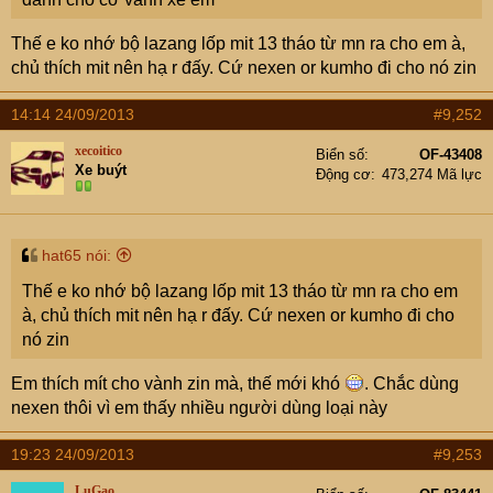
Thế e ko nhớ bộ lazang lốp mit 13 tháo từ mn ra cho em à,
chủ thích mit nên hạ r đấy. Cứ nexen or kumho đi cho nó zin
14:14 24/09/2013
#9,252
xecoitico
Biển số
OF-43408
Xe buýt
Động cơ
473,274 Mã lực
hat65 nói:
Thế e ko nhớ bộ lazang lốp mit 13 tháo từ mn ra cho em
à, chủ thích mit nên hạ r đấy. Cứ nexen or kumho đi cho
nó zin
Em thích mít cho vành zin mà, thế mới khó
. Chắc dùng
nexen thôi vì em thấy nhiều người dùng loại này
19:23 24/09/2013
#9,253
LuGao