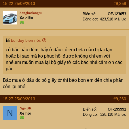
15:22 25/09/2013
#9,259
dongbaclangtu
Biển số
OF-123053
Xe điện
Động cơ
423,518 Mã lực
bui duy bien nói:
có bác nào dòm thấy ở đâu có em beta nào bị tai lạn
hoặc bị sao mà ko phục hồi được không chỉ em với
nhé.em muốn mua lại bộ giấy tờ các bác nhé.cảm ơn các
pác
Bác mua ở đâu đc bộ giấy tờ thì báo bọn em đến chia phần
còn lại nhé!
15:27 25/09/2013
#9,260
Ngố BK
Biển số
OF-195991
N
Xe hơi
Động cơ
328,110 Mã lực