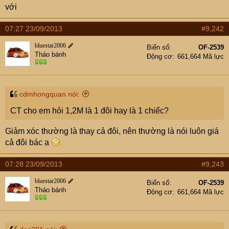
e
với
r
07:27 23/09/2013
#9,242
bluestar2006
Biển số
OF-2539
Tháo bánh
Động cơ
661,664 Mã lực
cdmhongquan nói:
CT cho em hỏi 1,2M là 1 đôi hay là 1 chiếc?
Giảm xóc thường là thay cả đôi, nên thường là nói luôn giá
cả đôi bác ạ
07:28 23/09/2013
#9,243
bluestar2006
Biển số
OF-2539
Tháo bánh
Động cơ
661,664 Mã lực