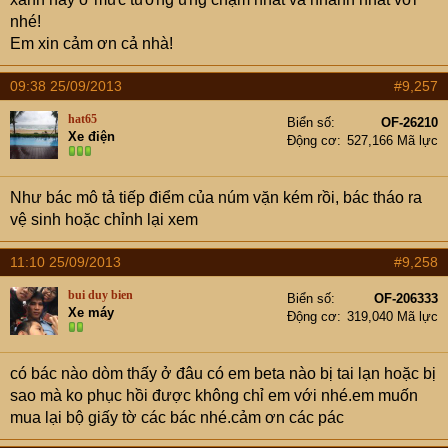
nhé!
Em xin cảm ơn cả nhà!
09:38 25/09/2013
#9,257
hat65
Biển số
OF-26210
Xe điện
Động cơ
527,166 Mã lực
Như bác mô tả tiếp điểm của núm vặn kém rồi, bác tháo ra
vệ sinh hoặc chỉnh lại xem
11:10 25/09/2013
#9,258
bui duy bien
Biển số
OF-206333
Xe máy
Động cơ
319,040 Mã lực
có bác nào dòm thấy ở đâu có em beta nào bị tai lạn hoặc bị
sao mà ko phục hồi được không chỉ em với nhé.em muốn
mua lại bộ giấy tờ các bác nhé.cảm ơn các pác