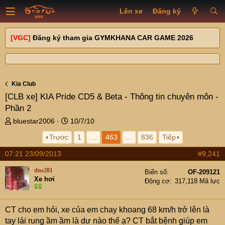
Lên xe
Đăng ký
[VGC]
Đăng ký tham gia GYMKHANA CAR GAME 2026
Kia Club
[CLB xe]
KIA Pride CD5 & Beta - Thông tin chuyên môn -
Phần 2
T
N
bluestar2006
10/7/10
h
g
Trước
1
…
463
…
836
Tiếp
r
à
e
y
07:21 23/09/2013
#9,241
a
g
d
ử
dns281
Biển số
OF-209121
s
i
Xe hơi
Động cơ
317,118 Mã lực
t
a
r
CT cho em hỏi, xe của em chay khoang 68 km/h trở lên là
t
tay lái rung ầm ầm là dư nào thế ạ? CT bắt bệnh giúp em