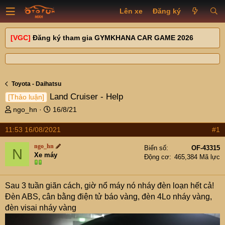
Lên xe
Đăng ký
[VGC]
Đăng ký tham gia GYMKHANA CAR GAME 2026
Toyota - Daihatsu
Land Cruiser - Help
[Thảo luận]
T
N
ngo_hn
16/8/21
h
g
r
à
11:53 16/08/2021
#1
e
y
ngo_hn
a
g
Biển số
OF-43315
N
Xe máy
d
ử
Động cơ
465,384 Mã lực
s
i
t
Sau 3 tuần giãn cách, giờ nổ máy nó nháy đèn loạn hết cả!
a
r
Đèn ABS, cân bằng điện tử báo vàng, đèn 4Lo nháy vàng,
t
đèn visai nháy vàng
e
r