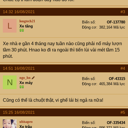
14:32 16/08/2021
#3
longtech21
Biển số
OF-137780
L
Xe tăng
Động cơ
382,164 Mã lực
Xe nhà e gần 4 tháng nay tuần nào cũng phải nổ máy lượn
tầm 30 phút. Hnao ko đi ra ngoài thì tiến lùi vài mét tầm 15
phút.
14:51 16/08/2021
#4
ngo_hn
Biển số
OF-43315
N
Xe máy
Động cơ
465,384 Mã lực
Cũng có thể là chuột thật, vi ghế lái bị ngả ra nữa!
15:25 16/08/2021
#5
ubisapro
Biển số
OF-335434
Xe trâu
Động cơ
996,371 Mã lực