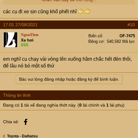
các cụ đi xe sịn cũng khổ phết nhỉ
17:01 27/08/2021
#10
NguoiTlem
Biển số
OF-7475
Xe hơi
Động cơ
540,582 Mã lực
em nghĩ cụ chạy vài vòng lên xuống hầm chắc hết đèn thôi,
để lâu nó bó một số thứ
Bác vui lòng đăng nhập hoặc đăng ký để bình luận.
Thông tin thớt
Đang có
1
tài xế đang nghía thớt này. (
0
lái chính và
1
lái phụ)
Facebook
Chia sẻ:
Toyota - Daihatsu