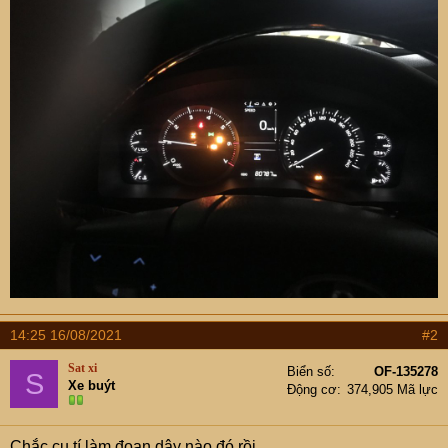
14:25 16/08/2021
#2
Sat xi
Biển số
OF-135278
S
Xe buýt
Động cơ
374,905 Mã lực
Chắc cụ tí làm đoạn dây nào đó rồi.