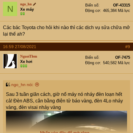
ngo_hn
Biển số
OF-43315
N
Xe máy
Động cơ
465,384 Mã lực
Các bác Toyota cho hỏi khi nào thì các dịch vụ sửa chữa mở
lại thế ah?
16:59 27/08/2021
#9
NguoiTlem
Biển số
OF-7475
Xe hơi
Động cơ
540,582 Mã lực
ngo_hn nói:
Sau 3 tuần giãn cách, giờ nổ máy nó nháy đèn loạn hết
cả! Đèn ABS, cân bằng điện tử báo vàng, đèn 4Lo nháy
vàng, đèn visai nháy vàng
Nhấn vào đây để mở rộng...