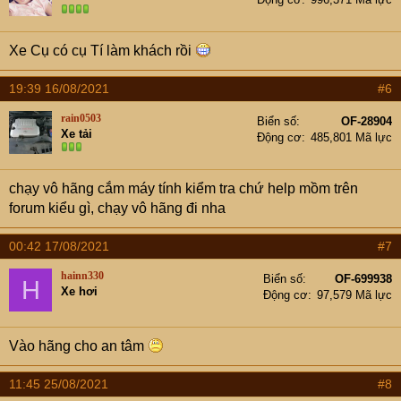
Xe Cụ có cụ Tí làm khách rồi
19:39 16/08/2021
#6
rain0503
Biển số
OF-28904
Xe tải
Động cơ
485,801 Mã lực
chạy vô hãng cắm máy tính kiểm tra chứ help mồm trên
forum kiểu gì, chạy vô hãng đi nha
00:42 17/08/2021
#7
hainn330
Biển số
OF-699938
H
Xe hơi
Động cơ
97,579 Mã lực
Vào hãng cho an tâm
11:45 25/08/2021
#8