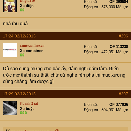
longtu210
Biển số
OF-390684
Xe điện
Động cơ
373,000 Mã lực
nhà rầu quá
17:24 02/12/2015
#296
cameraonline.vn
Biển số
OF-113238
Xe container
Động cơ
472,051 Mã lực
Dù sao cũng mừng cho bác ấy, dám nghĩ dám làm. Biến
ước mơ thành sự thật, chứ cứ nghe rèn pha thì mục xương
cũng chẳng làm được gì
17:29 02/12/2015
#297
8 banh 2 tai
Biển số
OF-377036
Xe buýt
Động cơ
504,931 Mã lực