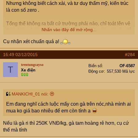
Nhưng không biết cách xài, và tư duy thẩm mỹ, kiến trúc
là con số zero .
Tổng thể không ra bất cứ trường phái nào, chỉ toát lên vẻ
Nhấn vào đây để mở rộng...
tham lam cứ muốn nhét tất tần tật mọi thứ copy cat vào đễ
khoe mẽ .
Cụ nhận xét chuẩn quá ạ!
Xây cho to tổ bố , nhưng phân trần thấp tè , phòng bé teo
16:49 02/12/2015
#284
, nhìn như hang động .
trentungcayso
Biển số
OF-6587
T
Xe điện
Còn thằng trang trí nội that có vẻ chẳng có một chút kinh
Động cơ
557,530 Mã lực
hiểu biết gì về décor ha ha ha .
MANKICHI_01 nói:
Em đang nghĩ cách luộc mấy con gà trên nóc,nhà mình ai
mua ko giá bao nhiêu để em còn tính ạ
Nếu là gà ri thì 250K VNĐ/kg, gà tam hoàng rẻ hơn, cụ cứ
thế mà tính