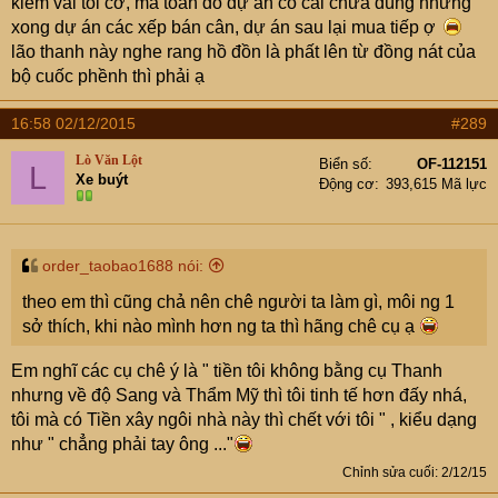
kiếm vài tỏi cơ, mà toàn đồ dự án có cái chửa dùng nhưng
xong dự án các xếp bán cân, dự án sau lại mua tiếp ợ
lão thanh này nghe rang hồ đồn là phất lên từ đồng nát của
bộ cuốc phềnh thì phải ạ
16:58 02/12/2015
#289
Lò Văn Lột
Biển số
OF-112151
L
Xe buýt
Động cơ
393,615 Mã lực
order_taobao1688 nói:
theo em thì cũng chả nên chê người ta làm gì, môi ng 1
sở thích, khi nào mình hơn ng ta thì hãng chê cụ ạ
Em nghĩ các cụ chê ý là " tiền tôi không bằng cụ Thanh
nhưng về độ Sang và Thẩm Mỹ thì tôi tinh tế hơn đấy nhá,
tôi mà có Tiền xây ngôi nhà này thì chết với tôi " , kiểu dạng
như " chẳng phải tay ông ..."
Chỉnh sửa cuối:
2/12/15