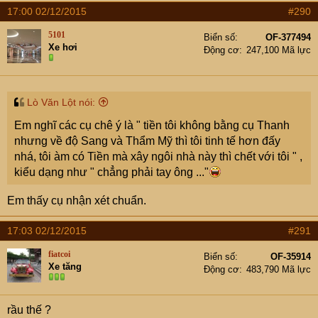
17:00 02/12/2015
#290
5101
Biển số
OF-377494
Xe hơi
Động cơ
247,100 Mã lực
Lò Văn Lột nói:
Em nghĩ các cụ chê ý là " tiền tôi không bằng cụ Thanh
nhưng về độ Sang và Thẩm Mỹ thì tôi tinh tế hơn đấy
nhá, tôi àm có Tiền mà xây ngôi nhà này thì chết với tôi " ,
kiểu dạng như " chẳng phải tay ông ..."
Em thấy cụ nhận xét chuẩn.
17:03 02/12/2015
#291
fiatcoi
Biển số
OF-35914
Xe tăng
Động cơ
483,790 Mã lực
rầu thế ?