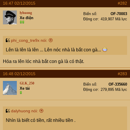
16:47 02/12/2015
#282
lyhuong
Biển số
OF-70003
Xe điện
Động cơ
419,907 Mã lực
phi_cong_tre9x nói:
Lên là lên là lên ... Lên nóc nhà là bắt con gà...
Hóa ra lên lóc nhà bắt con gà là có thật.
16:48 02/12/2015
#283
GLK_250
Biển số
OF-335660
Xe tải
Động cơ
279,895 Mã lực
dalyhuong nói:
Nhìn là biết có tiền, rất nhiều tiền .