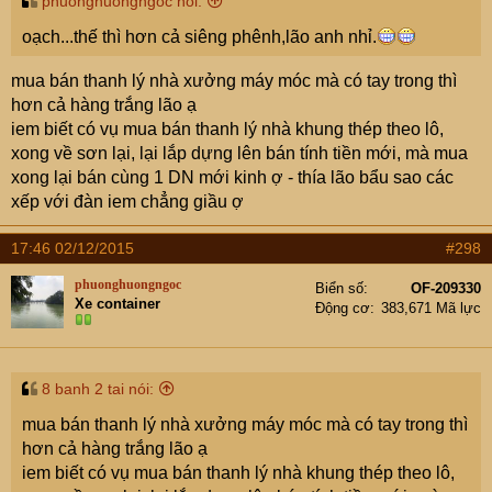
phuonghuongngoc nói:
oạch...thế thì hơn cả siêng phênh,lão anh nhỉ.
mua bán thanh lý nhà xưởng máy móc mà có tay trong thì
hơn cả hàng trắng lão ạ
iem biết có vụ mua bán thanh lý nhà khung thép theo lô,
xong về sơn lại, lại lắp dựng lên bán tính tiền mới, mà mua
xong lại bán cùng 1 DN mới kinh ợ - thía lão bẩu sao các
xếp với đàn iem chẳng giầu ợ
17:46 02/12/2015
#298
phuonghuongngoc
Biển số
OF-209330
Xe container
Động cơ
383,671 Mã lực
8 banh 2 tai nói:
mua bán thanh lý nhà xưởng máy móc mà có tay trong thì
hơn cả hàng trắng lão ạ
iem biết có vụ mua bán thanh lý nhà khung thép theo lô,