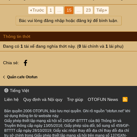
Trước
1
…
15
…
23
Tiếp
Bác vui lòng đăng nhập hoặc đăng ký để bình luận.
Thông tin thớt
Đang có
1
tài xế đang nghía thớt này. (
0
lái chính và
1
lái phụ)
Facebook
Chia sẻ:
Quán cafe Otofun
Tiếng Việt
Liên hệ
Quy định và Nội quy
Trợ giúp
OTOFUN News
R
S
S
Bản quyền 2006 OTOFUN, bảo lưu mọi quyền. Ghi rõ nguồn "otofun.net" khi
sử dụng thông tin từ website này.
Giấy phép thiết lập mạng xã hội số 245/GP-BTTTT của Bộ Thông tin và
Truyền thông cấp ngày 13/05/2016; Giấy phép sửa đổi, bổ sung số 459/GP-
BTTTT cấp ngày 28/10/2019; Giấy xác nhận thay đổi địa chỉ thay đổi địa chỉ
trụ sở chính trong Giấy phép thiết lập mạng xã hội trên mạng số 137/GXN-