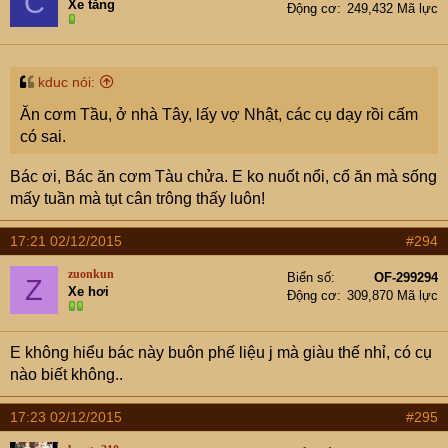
C
Xe tăng
Động cơ
249,432 Mã lực
kduc nói:
Ăn cơm Tầu, ở nhà Tây, lấy vợ Nhật, các cụ dạy rồi cấm
có sai.
Bác ơi, Bác ăn cơm Tàu chửa. E ko nuốt nổi, cố ăn mà sống
mấy tuần mà tụt cân trông thấy luôn!
17:21 02/12/2015
#294
zuonkun
Biển số
OF-299294
Z
Xe hơi
Động cơ
309,870 Mã lực
E không hiểu bác này buôn phế liệu j mà giàu thế nhỉ, có cụ
nào biết không..
17:23 02/12/2015
#295