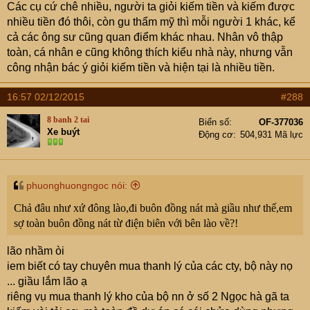
Các cụ cứ chê nhiều, người ta giỏi kiếm tiền và kiếm được
nhiều tiền đó thôi, còn gu thẩm mỹ thì mỗi người 1 khác, kể
cả các ông sư cũng quan điểm khác nhau. Nhân vô thập
toàn, cá nhân e cũng không thích kiểu nhà này, nhưng vẫn
công nhận bác ý giỏi kiếm tiền và hiện tại là nhiều tiền.
16:57 02/12/2015
#288
8 banh 2 tai
Biển số
OF-377036
Xe buýt
Động cơ
504,931 Mã lực
phuonghuongngoc nói:
Chả đâu như xứ đông lào,đi buôn đồng nát mà giầu như thế,em
sợ toàn buôn đồng nát từ điện biên với bên lào về?!
lão nhầm òi
iem biết có tay chuyên mua thanh lý của các cty, bộ này nọ
... giầu lắm lão ạ
riêng vụ mua thanh lý kho của bộ nn ở số 2 Ngọc hà gã ta