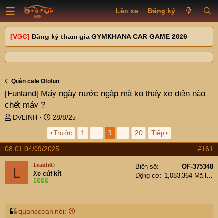
Lên xe
Đăng ký
[VGC]
Đăng ký tham gia GYMKHANA CAR GAME 2026
Quán cafe Otofun
[Funland]
Mấy ngày nước ngập mà ko thấy xe điện nào
chết máy ?
T
N
DVLINH
28/8/25
h
g
Trước
1
…
9
…
20
Tiếp
r
à
e
y
08:01 04/09/2025
#161
a
g
d
ử
Leanh65
Biển số
OF-375348
L
s
i
Xe cút kít
Động cơ
1,083,364 Mã lực
t
a
r
t
quanocean nói: