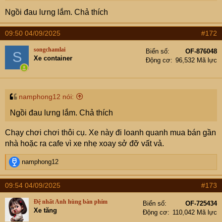
Ngồi đau lưng lắm. Chả thích
09:50 04/09/2025
#172
songchamlai
Biển số
OF-876048
S
Xe container
Động cơ
96,532 Mã lực
namphong12 nói:
Ngồi đau lưng lắm. Chả thích
Chạy chơi chơi thôi cụ. Xe này đi loanh quanh mua bán gần
nhà hoặc ra cafe vì xe nhẹ xoay sở đỡ vất vả.
R
namphong12
e
a
09:54 04/09/2025
#173
c
t
Đệ nhất Anh hùng bàn phím
Biển số
OF-725434
i
Xe tăng
Động cơ
110,042 Mã lực
o