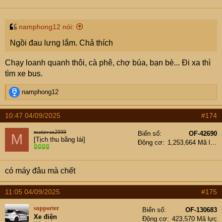
n
s
:
namphong12 nói:
Ngồi đau lưng lắm. Chả thích
Chạy loanh quanh thôi, cà phê, chợ búa, bạn bè... Đi xa thì
tìm xe bus.
R
namphong12
e
a
10:47 04/09/2025
#174
c
t
matizvan2009
Biển số
OF-42690
M
i
[Tịch thu bằng lái]
Động cơ
1,253,664 Mã lực
o
n
s
có máy đâu mà chết
:
11:05 04/09/2025
#175
supporter
Biển số
OF-130683
Xe điện
Động cơ
423,570 Mã lực