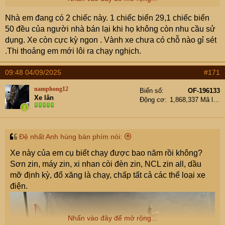
Nhà em đang có 2 chiếc này. 1 chiếc biển 29,1 chiếc biển
50 đều của người nhà bán lại khi họ không còn nhu cầu sử
dụng. Xe còn cực kỳ ngon . Vành xe chưa có chỗ nào gỉ sét
.Thi thoảng em mới lôi ra chạy nghịch.
09:48 04/09/2025
#171
namphong12
Biển số
OF-196133
Xe lăn
Động cơ
1,868,337 Mã lực
Đệ nhất Anh hùng bàn phím nói:
Xe này của em cụ biết chạy được bao năm rồi không?
Sơn zin, máy zin, xi nhan còi đèn zin, NCL zin all, dầu
mỡ định kỳ, đổ xăng là chạy, chấp tất cả các thể loại xe
điện.
Nhấn vào đây để mở rộng...