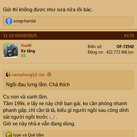
Giờ thì không được như xưa nữa rồi bác.
R
songchamlai
e
a
11:19 04/09/2025
#178
c
t
Tom80
Biển số
OF-72542
i
Xe tăng
Động cơ
422,772 Mã lực
o
n
s
:
namphong12 nói:
Ngồi đau lưng lắm. Chả thích
Cụ non và xanh lắm.
Tầm 199x, e lấy xe này chở bạn gái, ko cần phóng nhanh
phanh gấp, chỉ cần tà tà, kiểu gì người ngồi sau cũng dính
sát người ngồi trước
.
Giờ xe này nhà e vẫn đang dùng.
R
type
và
Quê bầm