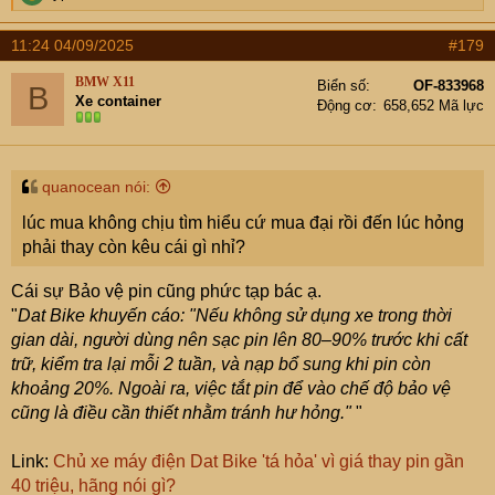
e
a
11:24 04/09/2025
#179
c
t
BMW X11
Biển số
OF-833968
B
i
Xe container
Động cơ
658,652 Mã lực
o
n
s
:
quanocean nói:
lúc mua không chịu tìm hiểu cứ mua đại rồi đến lúc hỏng
phải thay còn kêu cái gì nhỉ?
Cái sự Bảo vệ pin cũng phức tạp bác ạ.
"
Dat Bike khuyến cáo: "Nếu không sử dụng xe trong thời
gian dài, người dùng nên sạc pin lên 80–90% trước khi cất
trữ, kiểm tra lại mỗi 2 tuần, và nạp bổ sung khi pin còn
khoảng 20%. Ngoài ra, việc tắt pin để vào chế độ bảo vệ
cũng là điều cần thiết nhằm tránh hư hỏng."
"
Link:
Chủ xe máy điện Dat Bike 'tá hỏa' vì giá thay pin gần
40 triệu, hãng nói gì?