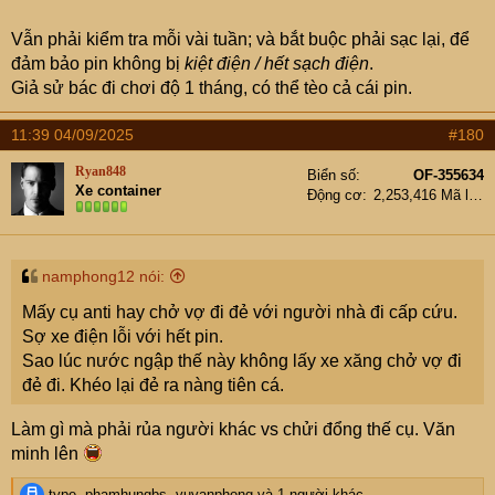
Vẫn phải kiểm tra mỗi vài tuần; và bắt buộc phải sạc lại, để
đảm bảo pin không bị
kiệt điện / hết sạch điện
.
Giả sử bác đi chơi độ 1 tháng, có thể tèo cả cái pin.
11:39 04/09/2025
#180
Ryan848
Biển số
OF-355634
Xe container
Động cơ
2,253,416 Mã lực
namphong12 nói:
Mấy cụ anti hay chở vợ đi đẻ với người nhà đi cấp cứu.
Sợ xe điện lỗi với hết pin.
Sao lúc nước ngập thế này không lấy xe xăng chở vợ đi
đẻ đi. Khéo lại đẻ ra nàng tiên cá.
Làm gì mà phải rủa người khác vs chửi đổng thế cụ. Văn
minh lên
R
type
,
phamhungbs
,
vuvanphong
và 1 người khác