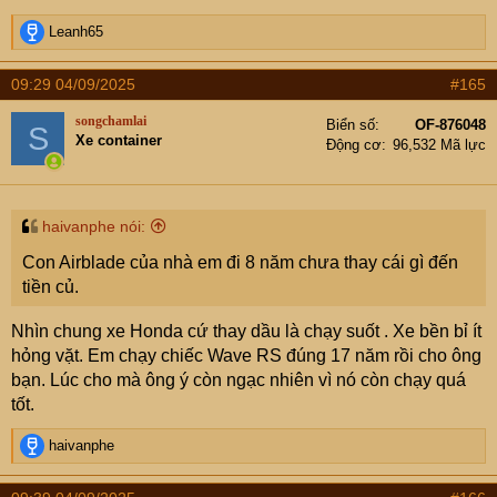
R
Leanh65
e
a
09:29 04/09/2025
#165
c
t
songchamlai
Biển số
OF-876048
S
i
Xe container
Động cơ
96,532 Mã lực
o
n
s
:
haivanphe nói:
Con Airblade của nhà em đi 8 năm chưa thay cái gì đến
tiền củ.
Nhìn chung xe Honda cứ thay dầu là chạy suốt . Xe bền bỉ ít
hỏng vặt. Em chạy chiếc Wave RS đúng 17 năm rồi cho ông
bạn. Lúc cho mà ông ý còn ngạc nhiên vì nó còn chạy quá
tốt.
R
haivanphe
e
a