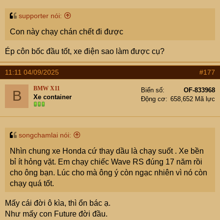
:
supporter nói:
Con này chạy chán chết đi được
Ép côn bốc đầu tốt, xe điện sao làm được cụ?
11:11 04/09/2025
#177
BMW X11
Biển số
OF-833968
B
Xe container
Động cơ
658,652 Mã lực
songchamlai nói:
Nhìn chung xe Honda cứ thay dầu là chạy suốt . Xe bền
bỉ ít hỏng vặt. Em chạy chiếc Wave RS đúng 17 năm rồi
cho ông bạn. Lúc cho mà ông ý còn ngạc nhiên vì nó còn
chạy quá tốt.
Mấy cái đời ô kìa, thì ổn bác ạ.
Như mấy con Future đời đầu.