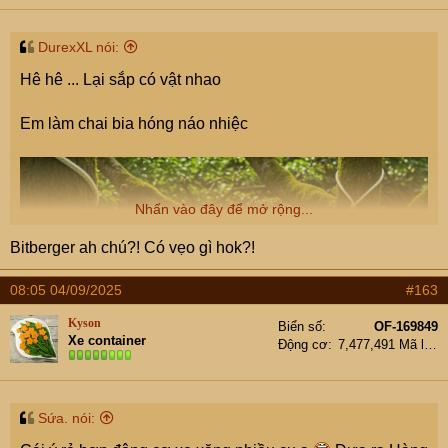
s
:
DurexXL nói:
Hê hê ... Lại sắp có vật nhao
Em làm chai bia hóng náo nhiệc
Nhấn vào đây để mở rộng...
Bitberger ah chú?! Có vẹo gì hok?!
08:05 04/09/2025
#163
Kyson
Biển số
OF-169849
Xe container
Động cơ
7,477,491 Mã lực
Sứa. nói: