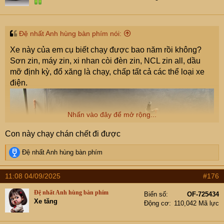
Đệ nhất Anh hùng bàn phím nói:
Xe này của em cụ biết chạy được bao năm rồi không?
Sơn zin, máy zin, xi nhan còi đèn zin, NCL zin all, dầu
mỡ định kỳ, đổ xăng là chạy, chấp tất cả các thể loại xe
điện.
Nhấn vào đây để mở rộng...
Con này chạy chán chết đi được
R
Đệ nhất Anh hùng bàn phím
e
a
11:08 04/09/2025
#176
c
t
Đệ nhất Anh hùng bàn phím
Biển số
OF-725434
i
Xe tăng
Động cơ
110,042 Mã lực
o
n
s