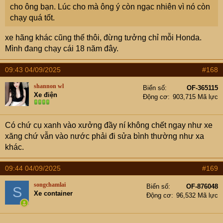
cho ông bạn. Lúc cho mà ông ý còn ngạc nhiên vì nó còn
chạy quá tốt.
xe hãng khác cũng thế thôi, đừng tưởng chỉ mỗi Honda.
Mình đang chạy cái 18 năm đây.
09:43 04/09/2025
#168
shannon wl
Biển số
OF-365115
Xe điện
Động cơ
903,715 Mã lực
Có chứ cụ xanh vào xưởng đầy ní không chết ngay như xe
xăng chứ vẫn vào nước phải đi sửa bình thường như xa
khác.
09:44 04/09/2025
#169
songchamlai
Biển số
OF-876048
S
Xe container
Động cơ
96,532 Mã lực