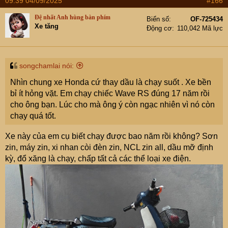
09:39 04/09/2025
#166
c
t
Đệ nhất Anh hùng bàn phím
Biển số
OF-725434
i
Xe tăng
Động cơ
110,042 Mã lực
o
n
s
:
songchamlai nói:
Nhìn chung xe Honda cứ thay dầu là chạy suốt . Xe bền
bỉ ít hỏng vặt. Em chạy chiếc Wave RS đúng 17 năm rồi
cho ông bạn. Lúc cho mà ông ý còn ngạc nhiên vì nó còn
chạy quá tốt.
Xe này của em cụ biết chạy được bao năm rồi không? Sơn
zin, máy zin, xi nhan còi đèn zin, NCL zin all, dầu mỡ định
kỳ, đổ xăng là chạy, chấp tất cả các thể loại xe điện.