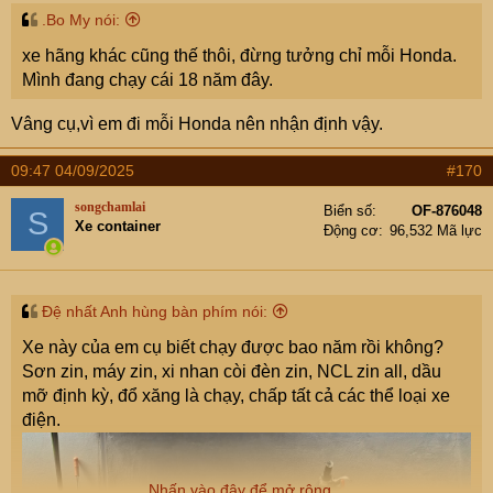
.Bo My nói:
xe hãng khác cũng thế thôi, đừng tưởng chỉ mỗi Honda.
Mình đang chạy cái 18 năm đây.
Vâng cụ,vì em đi mỗi Honda nên nhận định vậy.
09:47 04/09/2025
#170
songchamlai
Biển số
OF-876048
S
Xe container
Động cơ
96,532 Mã lực
Đệ nhất Anh hùng bàn phím nói:
Xe này của em cụ biết chạy được bao năm rồi không?
Sơn zin, máy zin, xi nhan còi đèn zin, NCL zin all, dầu
mỡ định kỳ, đổ xăng là chạy, chấp tất cả các thể loại xe
điện.
Nhấn vào đây để mở rộng...