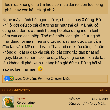
e
lúc mua không chịu tìm hiểu cứ mua đại rồi đến lúc hỏng
r
phải thay còn kêu cái gì nhỉ?
Nghe mấy thánh hót ngon, bổ rẻ, chi phí chạy 0 đồng. Bố
khỉ, ở đời đếu có cái gì tương tự như thế cả. Mà nếu có
cũng đếu đến lượt mình huống hồ phải dùng mệnh lệnh
cấm của cq can thiệp. Thế mà nhiều con giời cứ tung hô
như đúng rồi mà nhiều ông tưởng ăn chùa được cứ cắm
đầu lao vào. Mệ con dream Thailand em khóa xăng cả năm
không đi, dắt ra đạp vài cái, rồi bật công tắc đạp phát nổ
ngay. Mà xe 25 năm tuổi rồi đấy. Đây ông xe điện kia để lâu
lâu không đi phát xe hư, háng báo giá 60 củ. Đừng hỏi vì
sao nc biển lại mặn.
R
type
,
Quê bầm
,
PenII
và 2 người khác
e
a
08:04 04/09/2025
#162
c
t
Kyson
Biển số
OF-169849
i
Xe container
Động cơ
7,477,491 Mã lực
o
n