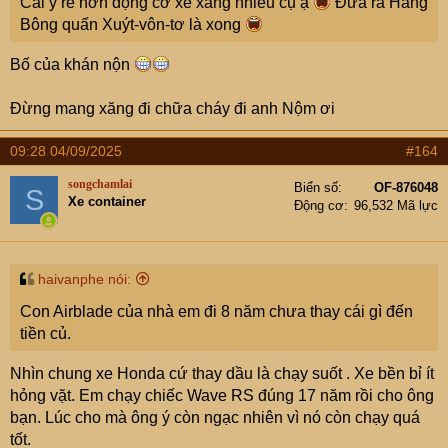
Cái ý rẻ hơn động cơ xe xăng nhiều cụ ạ
Đưa ra Hàng
Bông quấn Xuýt-vôn-tơ là xong
Bố của khán nộn
Đừng mang xăng đi chữa cháy đi anh Nộm ơi
09:28 04/09/2025
#164
Thiệc là tao nhã mà
songchamlai
Biển số
OF-876048
S
Xe container
Động cơ
96,532 Mã lực
haivanphe nói:
Con Airblade của nhà em đi 8 năm chưa thay cái gì đến
tiền củ.
Nhìn chung xe Honda cứ thay dầu là chạy suốt . Xe bền bỉ ít
hỏng vặt. Em chạy chiếc Wave RS đúng 17 năm rồi cho ông
bạn. Lúc cho mà ông ý còn ngạc nhiên vì nó còn chạy quá
tốt.