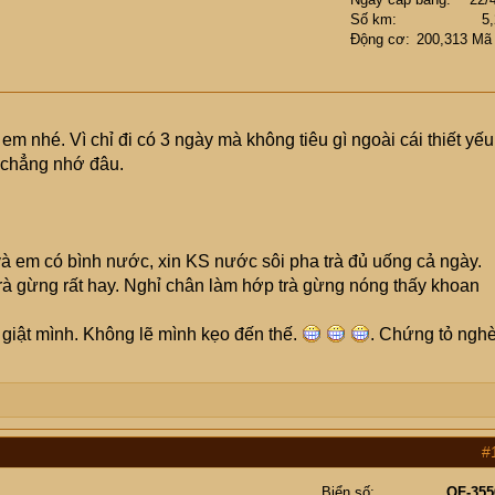
Số km
5
Động cơ
200,313 Mã
m nhé. Vì chỉ đi có 3 ngày mà không tiêu gì ngoài cái thiết yếu
 chẳng nhớ đâu.
à em có bình nước, xin KS nước sôi pha trà đủ uống cả ngày.
trà gừng rất hay. Nghỉ chân làm hớp trà gừng nóng thấy khoan
 giật mình. Không lẽ mình kẹo đến thế.
. Chứng tỏ ngh
#
Biển số
OF-355