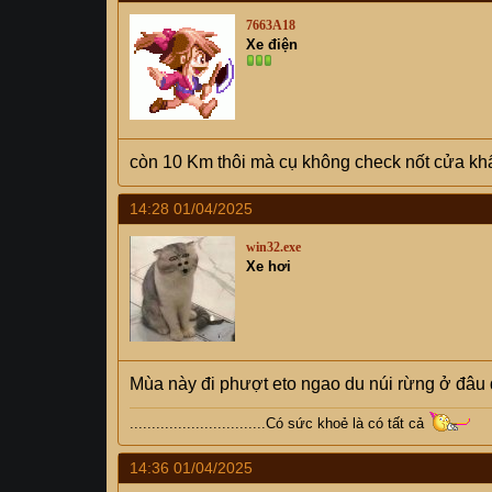
7663A18
Xe điện
còn 10 Km thôi mà cụ không check nốt cửa kh
14:28 01/04/2025
win32.exe
Xe hơi
Mùa này đi phượt eto ngao du núi rừng ở đâu
...............................Có sức khoẻ là có tất cả
14:36 01/04/2025