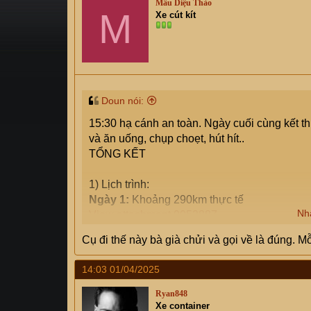
Mầu Diệu Thảo
s
M
i
Xe cút kít
t
a
r
t
e
r
Doun nói:
15:30 hạ cánh an toàn. Ngày cuối cùng kết th
và ăn uống, chụp choẹt, hút hít..
TỔNG KẾT
1) Lịch trình:
Ngày 1:
Khoảng 290km thực tế
Nh
View attachment 9052887
Cụ đi thế này bà già chửi và gọi về là đúng. Mỗ
Ngày 2:
Khoảng 280km thực tế.
View attachment 9052894
14:03 01/04/2025
Ngày 3:
Khoảng 310km
Ryan848
View attachment 9052897
Xe container