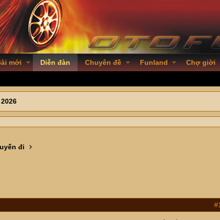
ài mới
Diễn đàn
Chuyên đề
Funland
Chợ giời
 2026
uyến đi
#