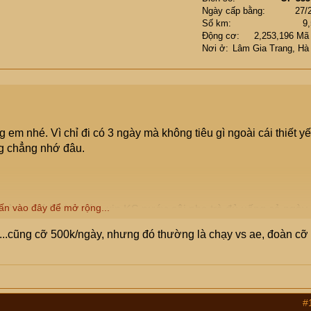
Ngày cấp bằng
27/
Số km
9
Động cơ
2,253,196 Mã
Nơi ở
Lâm Gia Trang, Hà
em nhé. Vì chỉ đi có 3 ngày mà không tiêu gì ngoài cái thiết y
g chẳng nhớ đâu.
ấn vào đây để mở rộng...
và em có bình nước, xin KS nước sôi pha trà đủ uống cả ngày.
g trà gừng rất hay. Nghỉ chân làm hớp trà gừng nóng thấy khoan
...cũng cỡ 500k/ngày, nhưng đó thường là chạy vs ae, đoàn cỡ 
ự giật mình. Không lẽ mình kẹo đến thế.
. Chứng tỏ
#