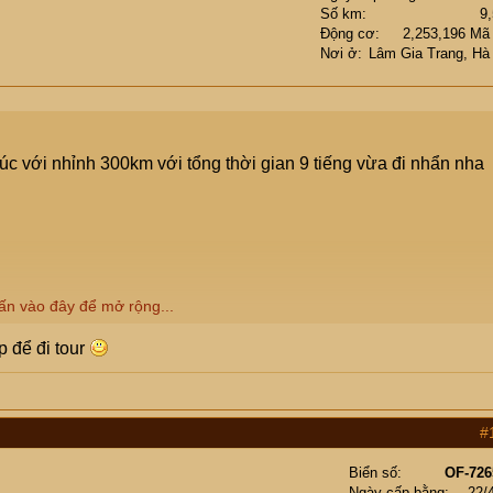
Số km
9
Động cơ
2,253,196 Mã
Nơi ở
Lâm Gia Trang, Hà
úc với nhỉnh 300km với tổng thời gian 9 tiếng vừa đi nhẩn nha
ấn vào đây để mở rộng...
 để đi tour
#
Biển số
OF-726
Ngày cấp bằng
22/