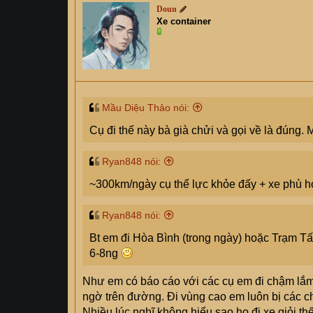
Doun
Xe container
Mầu Diệu Thảo nói:
Cụ đi thế này bà già chửi và gọi về là đúng. M
Ryan848 nói:
~300km/ngày cụ thể lực khỏe đấy + xe phù h
Ryan848 nói:
Bt em đi Hòa Bình (trong ngày) hoặc Trạm T
6-8ng
Như em có báo cáo với các cụ em đi chậm lắm 
ngờ trên đường. Đi vùng cao em luôn bị các ch
Nhiều lúc nghĩ không hiểu sao họ đi xe giỏi thế