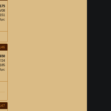
175
6/08
,151
 lực
146
650
7/24
185
 lực
147