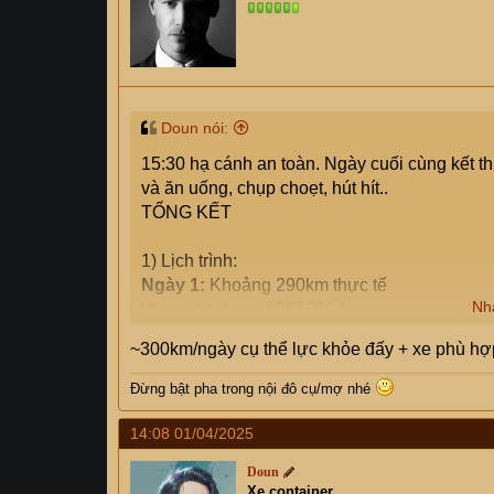
Doun nói:
15:30 hạ cánh an toàn. Ngày cuối cùng kết th
và ăn uống, chụp choẹt, hút hít..
TỔNG KẾT
1) Lịch trình:
Ngày 1:
Khoảng 290km thực tế
Nh
View attachment 9052887
~300km/ngày cụ thể lực khỏe đấy + xe phù hợp
Ngày 2:
Khoảng 280km thực tế.
View attachment 9052894
Đừng bật pha trong nội đô cụ/mợ
nhé
Ngày 3:
Khoảng 310km
14:08 01/04/2025
View attachment 9052897
Doun
Xe container