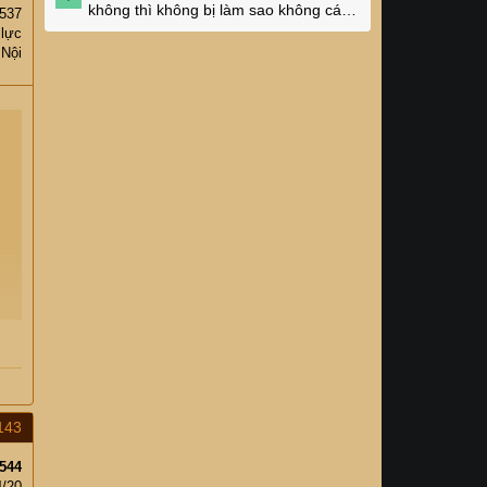
không thì không bị làm sao không các
,537
cụ?
 lực
 Nội
143
544
4/20