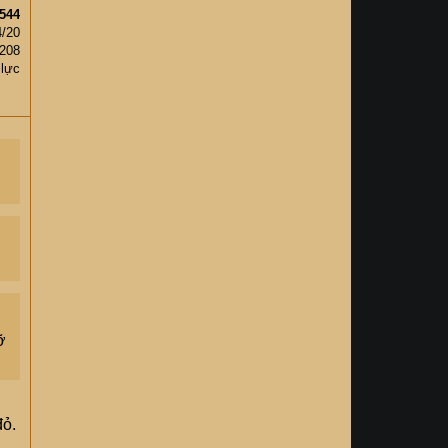
544
4/20
,208
 lực
ỡ
đỏ.