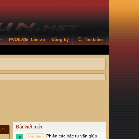
PVOILVGC2026
Lên xe
Đăng ký
Tìm kiếm
Bài viết mới
141
Phiền các bác tư vấn giúp
[Thảo luận]
B