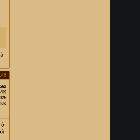
là
148
562
3/09
,925
 lực
n ở
ối