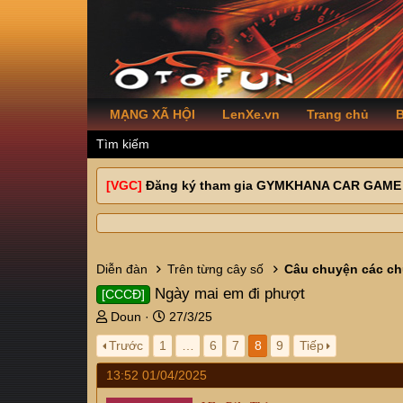
MẠNG XÃ HỘI
LenXe.vn
Trang chủ
B
Tìm kiếm
[VGC]
Đăng ký tham gia GYMKHANA CAR GAME
Diễn đàn
Trên từng cây số
Câu chuyện các ch
Ngày mai em đi phượt
[CCCĐ]
T
N
Doun
27/3/25
h
g
Trước
1
…
6
7
8
9
Tiếp
r
à
e
y
13:52 01/04/2025
a
g
d
ử