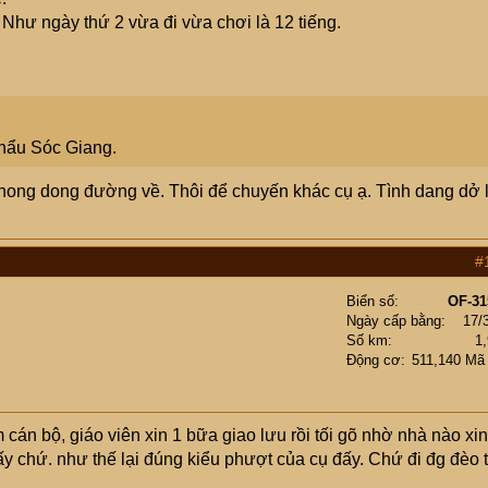
. Như ngày thứ 2 vừa đi vừa chơi là 12 tiếng.
khẩu Sóc Giang.
thong dong đường về. Thôi để chuyến khác cụ ạ. Tình dang dở 
#
Biển số
OF-31
Ngày cấp bằng
17/
Số km
1
Động cơ
511,140 Mã
cán bộ, giáo viên xin 1 bữa giao lưu rồi tối gõ nhờ nhà nào xi
 ấy chứ. như thế lại đúng kiểu phượt của cụ đấy. Chứ đi đg đèo t