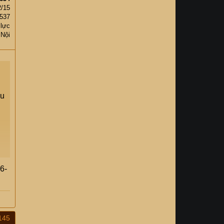
2/15
,537
 lực
 Nội
ếu
6-
145