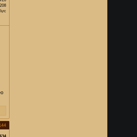
,208
 lực
èo
144
634