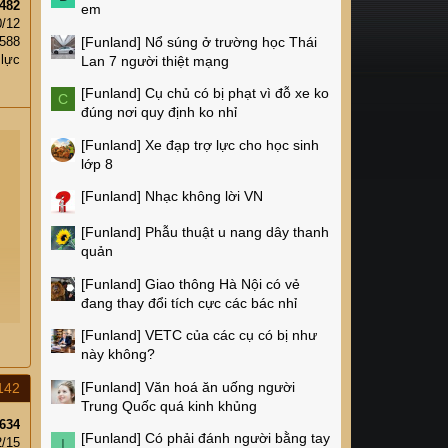
482
em
0/12
[Funland]
Nổ súng ở trường học Thái
,588
 lực
Lan 7 người thiệt mạng
[Funland]
Cụ chủ có bị phạt vì đỗ xe ko
C
đúng nơi quy định ko nhỉ
[Funland]
Xe đạp trợ lực cho học sinh
lớp 8
[Funland]
Nhạc không lời VN
[Funland]
Phẫu thuật u nang dây thanh
quản
[Funland]
Giao thông Hà Nội có vẻ
đang thay đổi tích cực các bác nhỉ
[Funland]
VETC của các cụ có bị như
này không?
[Funland]
Văn hoá ăn uống người
142
Trung Quốc quá kinh khủng
634
[Funland]
Có phải đánh người bằng tay
2/15
I