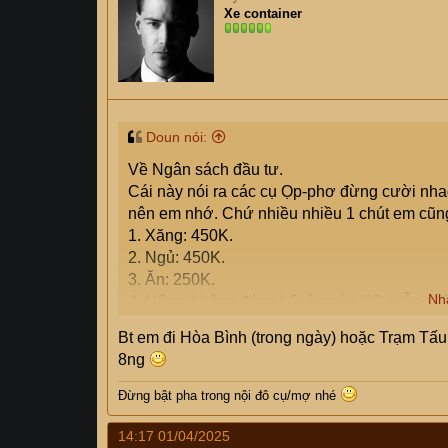
i
Xe container
o
n
s
:
Doun nói:
Về Ngân sách đầu tư.
Cái này nói ra các cụ Ọp-phơ đừng cười nhag 
nên em nhớ. Chứ nhiều nhiều 1 chút em cũn
1. Xăng: 450K.
2. Ngủ: 450K.
3. Ăn: 250K.
Nh
4. Uống: không đáng kể vì nước KS miễn phí 
Chuyến này đi em phát hiện đi trời lạnh uốn
Bt em đi Hòa Bình (trong ngày) hoặc Trạm Tấu
khoái hẳn.
8ng
Tổng thiệt hại. Không quá 1.300K. Em cũng t
nghèo cũng đi du lịch được các cụ nhỉ?
Đừng bật pha trong nội đô cụ/mợ
nhé
14:17 01/04/2025