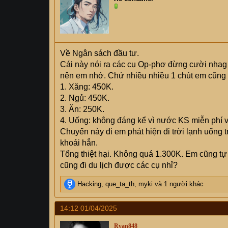
Về Ngân sách đầu tư.
Cái này nói ra các cụ Ọp-phơ đừng cười nhag e
nên em nhớ. Chứ nhiều nhiều 1 chút em cũng
1. Xăng: 450K.
2. Ngủ: 450K.
3. Ăn: 250K.
4. Uống: không đáng kể vì nước KS miễn phí v
Chuyến này đi em phát hiện đi trời lạnh uống 
khoái hẳn.
Tổng thiệt hại. Không quá 1.300K. Em cũng tự
cũng đi du lịch được các cụ nhỉ?
R
Hacking
,
que_ta_th
,
myki
và 1 người khác
e
a
14:12 01/04/2025
c
t
Ryan848