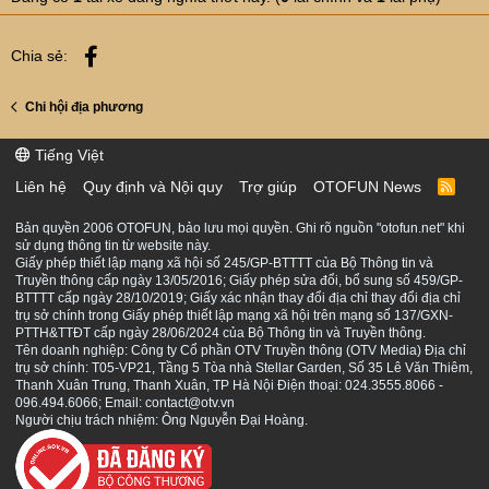
Facebook
Chia sẻ:
Chi hội địa phương
Tiếng Việt
Liên hệ
Quy định và Nội quy
Trợ giúp
OTOFUN News
R
S
S
Bản quyền 2006 OTOFUN, bảo lưu mọi quyền. Ghi rõ nguồn "otofun.net" khi
sử dụng thông tin từ website này.
Giấy phép thiết lập mạng xã hội số 245/GP-BTTTT của Bộ Thông tin và
Truyền thông cấp ngày 13/05/2016; Giấy phép sửa đổi, bổ sung số 459/GP-
BTTTT cấp ngày 28/10/2019; Giấy xác nhận thay đổi địa chỉ thay đổi địa chỉ
trụ sở chính trong Giấy phép thiết lập mạng xã hội trên mạng số 137/GXN-
PTTH&TTĐT cấp ngày 28/06/2024 của Bộ Thông tin và Truyền thông.
Tên doanh nghiệp: Công ty Cổ phần OTV Truyền thông (OTV Media) Địa chỉ
trụ sở chính: T05-VP21, Tầng 5 Tòa nhà Stellar Garden, Số 35 Lê Văn Thiêm,
Thanh Xuân Trung, Thanh Xuân, TP Hà Nội Điện thoại: 024.3555.8066 -
096.494.6066; Email: contact@otv.vn
Người chịu trách nhiệm: Ông Nguyễn Đại Hoàng.