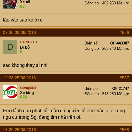
Xe tải
Động cơ
402,250 Mã lực
lão vào sao ko ới e
09:36 08/08/2016
#586
DUNGTUI
Biển số
OF-443387
D
Đi bộ
Động cơ
209,740 Mã lực
sao khong thay ai nhi
12:38 25/08/2016
#587
caionghin$
Biển số
OF-21747
Xe tăng
Động cơ
513,280 Mã lực
Em đánh dấu phát, lúc nào có người thì em chào ạ, e cũng
ngụ cư trong Sg, đang tìm nhà trên of.
13:20 25/08/2016
#588