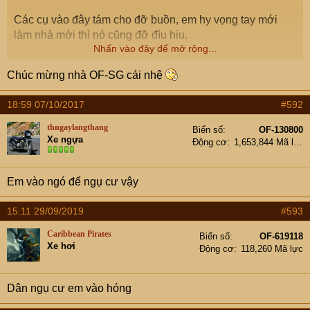
Các cụ vào đây tám cho đỡ buồn, em hy vọng tay mới
làm nhà mới thì nó cũng đỡ đìu hiu.
Nhấn vào đây để mở rộng...
Tặng các cụ một chút nắng Sài Gòn
Chúc mừng nhà OF-SG cái nhệ
18:59 07/10/2017
#592
thngaylangthang
Biển số
OF-130800
Xe ngựa
Động cơ
1,653,844 Mã lực
Em vào ngó để ngụ cư vậy
Và rét đầu Đông
15:11 29/09/2019
#593
Caribbean Pirates
Biển số
OF-619118
Xe hơi
Động cơ
118,260 Mã lực
Dân ngụ cư em vào hóng