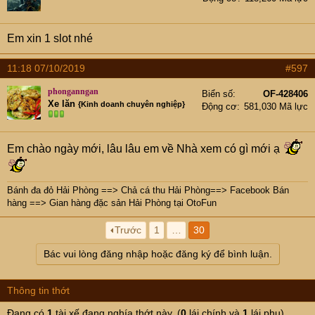
Em xin 1 slot nhé
11:18 07/10/2019
#597
phonganngan
Biển số
OF-428406
Xe lăn
{Kinh doanh chuyên nghiệp}
Động cơ
581,030 Mã lực
Em chào ngày mới, lâu lâu em về Nhà xem có gì mới ạ
Bánh đa đỏ Hải Phòng
==>
Chả cá thu Hải Phòng
==>
Facebook Bán
hàng
==>
Gian hàng đặc sản Hải Phòng tại OtoFun
Trước
1
…
30
Bác vui lòng đăng nhập hoặc đăng ký để bình luận.
Thông tin thớt
Đang có
1
tài xế đang nghía thớt này. (
0
lái chính và
1
lái phụ)