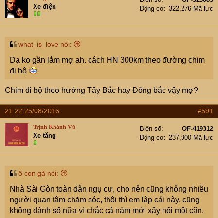
Xe điện
Động cơ
322,276 Mã lực
what_is_love nói:
Dạ ko gần lắm mợ ah. cách HN 300km theo đường chim
đi bộ
Chim đi bộ theo hướng Tây Bắc hay Đông bắc vậy mợ?
21:22 25/08/2016
#591
Trịnh Khánh Vũ
Biển số
OF-419312
Xe tăng
Động cơ
237,900 Mã lực
ô con gà nói:
Nhà Sài Gòn toàn dân ngụ cư, cho nên cũng không nhiều
người quan tâm chăm sóc, thôi thì em lập cái này, cũng
không đánh số nữa vì chắc cả năm mới xây nổi một căn.