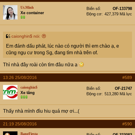
Ut.Minh
Biển số
OF-133798
Xe container
Động cơ
427,379 Mã lực
caionghin$ nói:
Em đánh dấu phát, lúc nào có người thì em chào ạ, e
cũng ngụ cư trong Sg, đang tìm nhà trên of.
Thì nhà đây roài còn tìm đâu nữa ạ
13:26 25/08/2016
#589
caionghin$
Biển số
OF-21747
Xe tăng
Động cơ
513,280 Mã lực
Thấy nhà mình đìu hiu quá mợ ơi...(
21:19 25/08/2016
#590
BangFiesta
Biển số
OF-323083