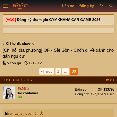
Lên xe
Đăng ký
[VGC]
Đăng ký tham gia GYMKHANA CAR GAME 2026
Chi hội địa phương
[Chi hội địa phương]
OF - Sài Gòn - Chốn đi về dành cho
dân ngụ cư
T
N
ô con gà
6/12/12
h
g
Trước
1
…
30
r
à
e
y
09:01 01/07/2016
#581
a
g
d
ử
Ut.Minh
Biển số
OF-133798
s
i
Xe container
Động cơ
427,379 Mã lực
t
a
r
t
what_is_love nói: