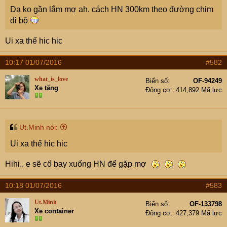
e
Dạ ko gần lắm mợ ah. cách HN 300km theo đường chim
r
đi bộ
Ui xa thế hic hic
10:17 01/07/2016
#582
what_is_love
Biển số
OF-94249
Xe tăng
Động cơ
414,892 Mã lực
Ut.Minh nói:
Ui xa thế hic hic
Hihi.. e sẽ cố bay xuống HN để gặp mợ
10:18 01/07/2016
#583
Ut.Minh
Biển số
OF-133798
Xe container
Động cơ
427,379 Mã lực