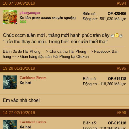
10:37 30/09/2019
#594
phonganngan
Biển số
OF-428406
Xe lăn
{Kinh doanh chuyên nghiệp}
Động cơ
581,030 Mã lực
Chúc cccm tuần mới , tháng mới hạnh phúc tràn đầy
"Trời thu thay áo mới. Trong biếc nói cười thiết tha!"
Bánh đa đỏ Hải Phòng
==>
Chả cá thu Hải Phòng
==>
Facebook Bán
hàng
==>
Gian hàng đặc sản Hải Phòng tại OtoFun
19:28 01/10/2019
#595
Caribbean Pirates
Biển số
OF-619118
Xe hơi
Động cơ
118,260 Mã lực
Em vào nhà choei
14:27 02/10/2019
#596
Caribbean Pirates
Biển số
OF-619118
Xe hơi
Động cơ
118,260 Mã lực