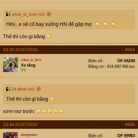
what_is_love nói:
Hihi.. e sẽ cố bay xuống HN để gặp mợ
Thế thì còn gì bằng
10:20 01/07/2016
#584
what_is_love
Biển số
OF-94249
Xe tăng
Động cơ
414,892 Mã lực
Ut.Minh nói:
Thế thì còn gì bằng
xơm mợ trước
10:44 01/07/2016
#585
meogunny
Biển số
OF-99983