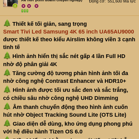
e
{Kinh doanh chuyên nghiệp}
Động cơ
551,600 Mã lực
✪
✪
✪
r
Thiết kế tối giản, sang trọng
Smart Tivi Led Samsung 4K 65 inch UA65AU9000
được thiết kế theo kiểu Airslim không viền 3 cạnh
tinh tế
Hình ảnh hiển thị sắc nét gấp 4 lần Full HD
nhờ độ phân giải 4K
Tăng cường độ tương phản hình ảnh tối đa
nhờ công nghệ Contrast Enhancer và HDR10+
Hình ảnh được tối ưu sắc đen và sắc trắng,
có chiều sâu nhờ công nghệ UHD Dimming
Âm thanh chuyển động theo hình ảnh cuốn
hút nhờ Object Tracking Sound Lite (OTS Lite)
Giao diện dễ dùng, kho ứng dụng phong phú
với hệ điều hành Tizen OS 6.0