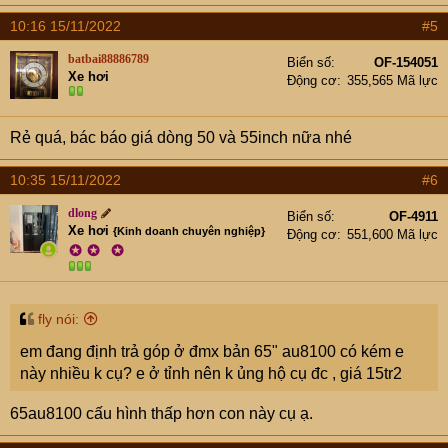
10:16 15/11/2022
#5
batbai88886789
Biển số
OF-154051
Xe hơi
Động cơ
355,565 Mã lực
Rẻ quá, bác báo giá dòng 50 và 55inch nữa nhé
10:35 15/11/2022
#6
dlong
Biển số
OF-4911
Xe hơi
{Kinh doanh chuyên nghiệp}
Động cơ
551,600 Mã lực
✪
✪
✪
fly nói:
em đang định trả góp ở đmx bản 65" au8100 có kém e
này nhiều k cụ? e ở tỉnh nên k ủng hộ cụ đc , giá 15tr2
65au8100 cấu hình thấp hơn con này cụ ạ.