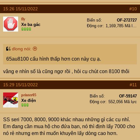
15:26 15/11/2022
#10
fly
Biển số
OF-272727
Xe ba gác
Động cơ
1,169,785 Mã lực
dlong nói:
65au8100 cấu hình thấp hơn con này cụ ạ.
vâng e nhìn số là cũng ngợ rồi , hỏi cụ chút con 8100 thôi
15:29 15/11/2022
#11
printer05
Biển số
OF-59147
Xe điện
Động cơ
552,056 Mã lực
SS seri 7000, 8000, 9000 khác nhau những gì các cụ nhỉ.
Em đang cần mua hộ cho đứa bạn, nó thì định lấy 7000 cho
nó rẻ nhưng em thì muốn khuyên lấy dòng cao hơn.