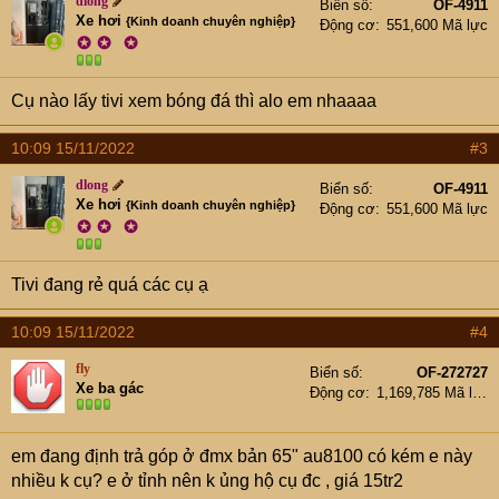
dlong
Biển số
OF-4911
Xe hơi
{Kinh doanh chuyên nghiệp}
Động cơ
551,600 Mã lực
✪
✪
✪
Cụ nào lấy tivi xem bóng đá thì alo em nhaaaa
10:09 15/11/2022
#3
dlong
Biển số
OF-4911
Xe hơi
{Kinh doanh chuyên nghiệp}
Động cơ
551,600 Mã lực
✪
✪
✪
Tivi đang rẻ quá các cụ ạ
10:09 15/11/2022
#4
fly
Biển số
OF-272727
Xe ba gác
Động cơ
1,169,785 Mã lực
em đang định trả góp ở đmx bản 65" au8100 có kém e này
nhiều k cụ? e ở tỉnh nên k ủng hộ cụ đc , giá 15tr2