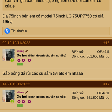
Con 75” giá bao nhiêu cụ, e nghiên cứu đổi con 65” cũ
của e
Dạ 75inch bên em có model 75inch LG 75UP7750 có giá
19tr ạ
R
TieuthuMiu
e
a
09:19 19/11/2022
#16
c
t
dlong
Biển số
OF-4911
i
Xe hơi
{Kinh doanh chuyên nghiệp}
Động cơ
551,600 Mã lực
o
✪
✪
✪
n
s
:
Sắp bóng đá rùi các cụ sắm tivi alo em nhaaa
14:21 19/11/2022
#17
dlong
Biển số
OF-4911
Xe hơi
{Kinh doanh chuyên nghiệp}
Động cơ
551,600 Mã lực
✪
✪
✪