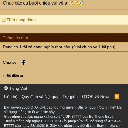
Chúc các cụ buổi chiều vui vẻ ạ
Thớt đang đóng
Thông tin thớt
Đang có
1
tài xế đang nghía thớt này. (
0
lái chính và
1
lái phụ)
Facebook
Chia sẻ:
Đồ điện tử
Tiếng Việt
Liên hệ
Quy định và Nội quy
Trợ giúp
OTOFUN News
R
S
S
Bản quyền 2006 OTOFUN, bảo lưu mọi quyền. Ghi rõ nguồn "otofun.net" khi
sử dụng thông tin từ website này.
Giấy phép thiết lập mạng xã hội số 245/GP-BTTTT của Bộ Thông tin và
Truyền thông cấp ngày 13/05/2016; Giấy phép sửa đổi, bổ sung số 459/GP-
BTTTT cấp ngày 28/10/2019; Giấy xác nhận thay đổi địa chỉ thay đổi địa chỉ