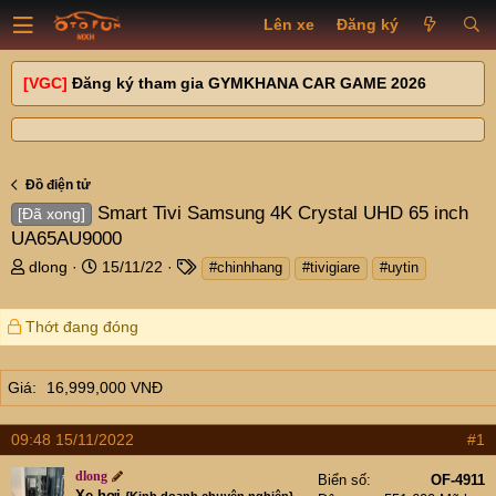
Lên xe
Đăng ký
[VGC]
Đăng ký tham gia GYMKHANA CAR GAME 2026
Đồ điện tử
Smart Tivi Samsung 4K Crystal UHD 65 inch
[Đã xong]
UA65AU9000
T
N
T
dlong
15/11/22
#chinhhang
#tivigiare
#uytin
h
g
a
r
à
g
Thớt đang đóng
e
y
s
a
g
d
ử
Giá
16,999,000 VNĐ
s
i
t
a
09:48 15/11/2022
#1
r
t
dlong
Biển số
OF-4911
Xe hơi