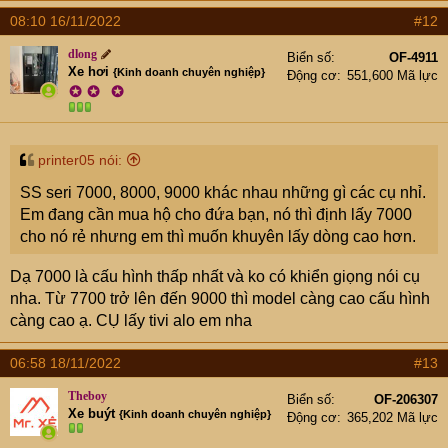
08:10 16/11/2022
#12
dlong
Biển số
OF-4911
Xe hơi
{Kinh doanh chuyên nghiệp}
Động cơ
551,600 Mã lực
✪
✪
✪
printer05 nói:
SS seri 7000, 8000, 9000 khác nhau những gì các cụ nhỉ.
Em đang cần mua hộ cho đứa bạn, nó thì định lấy 7000
cho nó rẻ nhưng em thì muốn khuyên lấy dòng cao hơn.
Dạ 7000 là cấu hình thấp nhất và ko có khiển giọng nói cụ
nha. Từ 7700 trở lên đến 9000 thì model càng cao cấu hình
càng cao ạ. CỤ lấy tivi alo em nha
06:58 18/11/2022
#13
Theboy
Biển số
OF-206307
Xe buýt
{Kinh doanh chuyên nghiệp}
Động cơ
365,202 Mã lực