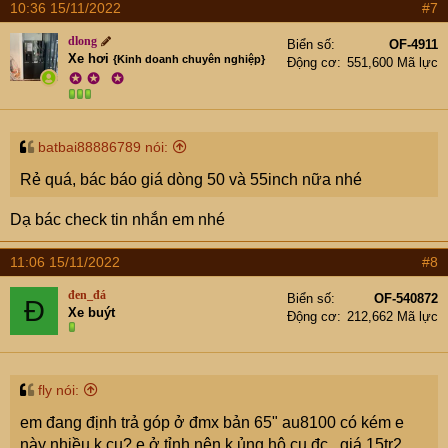
10:36 15/11/2022
#7
dlong
Biển số
OF-4911
Xe hơi
{Kinh doanh chuyên nghiệp}
Động cơ
551,600 Mã lực
✪
✪
✪
batbai88886789 nói:
Rẻ quá, bác báo giá dòng 50 và 55inch nữa nhé
Dạ bác check tin nhắn em nhé
11:06 15/11/2022
#8
đen_đá
Biển số
OF-540872
Đ
Xe buýt
Động cơ
212,662 Mã lực
fly nói:
em đang định trả góp ở đmx bản 65" au8100 có kém e
này nhiều k cụ? e ở tỉnh nên k ủng hộ cụ đc , giá 15tr2