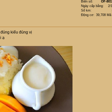
Biển số
OF-801
Ngày cấp bằng
2/
Số km
Động cơ
39,708 Mã
 đúng kiểu đúng vị
i ạ