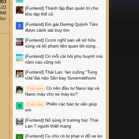
913
1/22
[Funland]
Thành lập Ban quản trị cho
848
khu tập thể cũ
 lực
[Funland]
Em gái Dương Quỳnh Tâm
B
được cảnh sát truy tìm
[Funland]
Cccm nghĩ sao về sở hữu
súng và tội phạm liên quan tới súng
ống ở Mỹ
[Funland]
Có mỗi cái hội phụ huynh mà
năm nào cũng nói
[Funland]
Thái Lan: fan cuồng “Tung
cửa”đại náo Sân bay Suvarnabhumi
Có nên đầu tư Nano láp và
[Thảo luận]
Nano máy cho xe máy ko?
Phiền các bác tư vấn giúp
[Thảo luận]
B
em
[Funland]
Nổ súng ở trường học Thái
Lan 7 người thiệt mạng
[Funland]
Cụ chủ có bị phạt vì đỗ xe ko
C