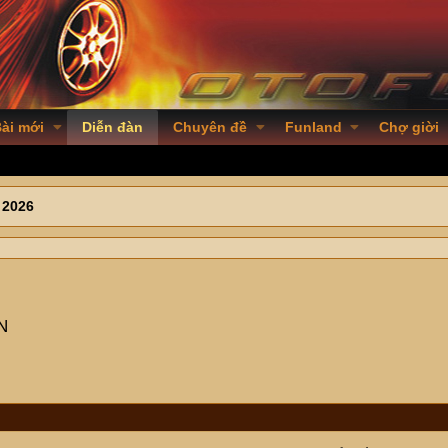
ài mới
Diễn đàn
Chuyên đề
Funland
Chợ giời
 2026
HN