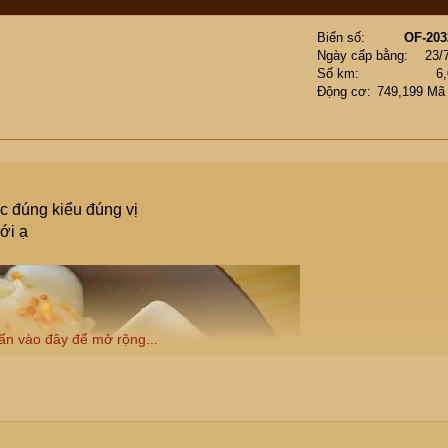
Biển số
OF-203
Ngày cấp bằng
23/
Số km
6
Động cơ
749,199 Mã
c đúng kiểu đúng vị
ới ạ
ấn vào đây để mở rộng...