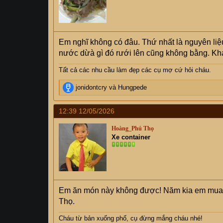
n
s
:
Em nghĩ không có đâu. Thứ nhất là nguyên liệ
nước dừà gì đó rưới lên cũng không bằng. Kh
Tất cả các nhu cầu làm đẹp các cụ mợ cứ hỏi cháu.
R
jonidontcry
và
Hungpede
e
a
12:39 12/05/2026
c
t
Hoàng_Phú Thọ
i
Xe container
o
n
s
:
Em ăn món này không được! Năm kia em mua b
Thọ.
Cháu từ bản xuống phố, cụ
đừng mắng cháu nhé!