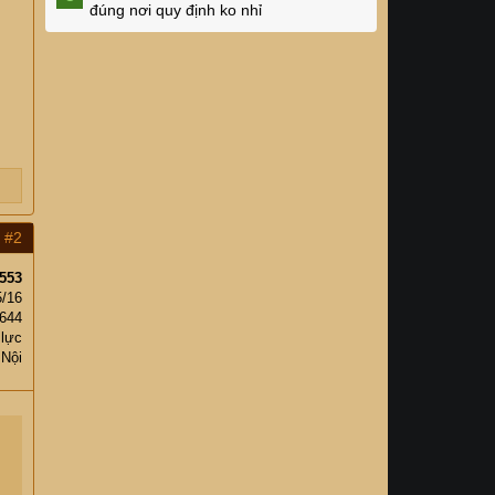
đúng nơi quy định ko nhỉ
#2
553
5/16
,644
 lực
 Nội