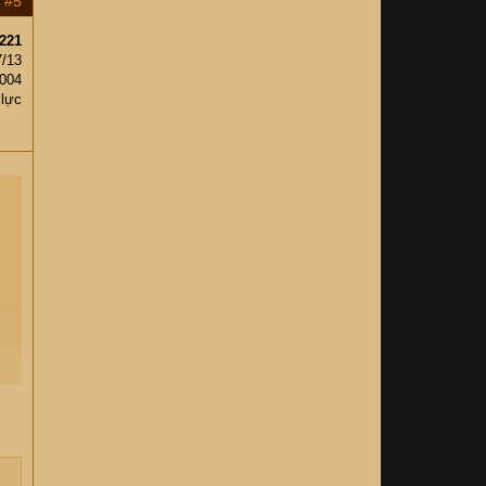
#5
221
7/13
,004
 lực