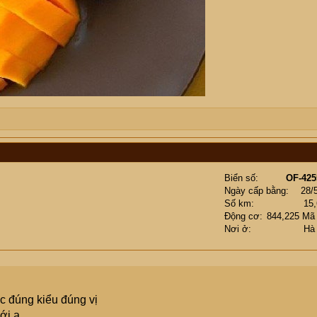
Biển số
OF-425
Ngày cấp bằng
28/
Số km
15
Động cơ
844,225 Mã
Nơi ở
Hà
c đúng kiểu đúng vị
ới ạ