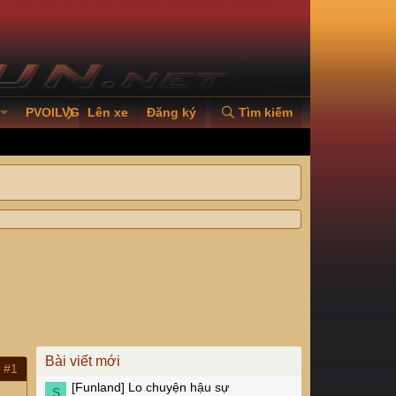
PVOILVGC2026
Lên xe
Đăng ký
Tìm kiếm
Bài viết mới
#1
[Funland]
Lo chuyện hậu sự
S