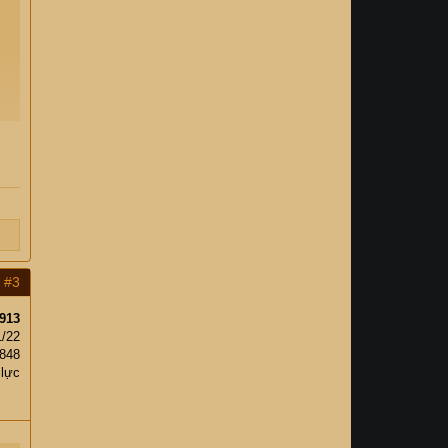
#3
913
1/22
848
 lực