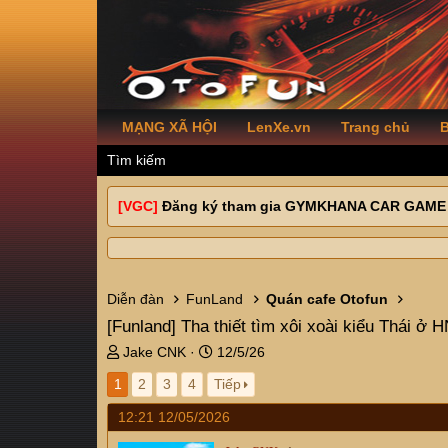
MẠNG XÃ HỘI
LenXe.vn
Trang chủ
B
Tìm kiếm
[VGC]
Đăng ký tham gia GYMKHANA CAR GAME
Diễn đàn
FunLand
Quán cafe Otofun
[Funland]
Tha thiết tìm xôi xoài kiểu Thái ở 
T
N
Jake CNK
12/5/26
h
g
1
2
3
4
Tiếp
r
à
e
y
12:21 12/05/2026
a
g
d
ử