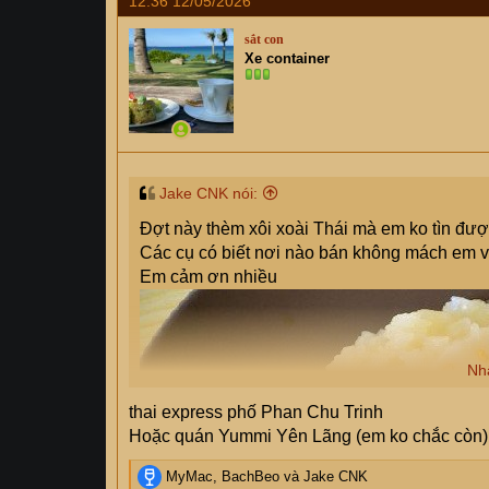
12:36 12/05/2026
c
t
sắt con
i
Xe container
o
n
s
:
Jake CNK nói:
Đợt này thèm xôi xoài Thái mà em ko tìn đượ
Các cụ có biết nơi nào bán không mách em v
Em cảm ơn nhiều
Nh
thai express phố Phan Chu Trinh
Hoặc quán Yummi Yên Lãng (em ko chắc còn)
R
MyMac
,
BachBeo
và
Jake CNK