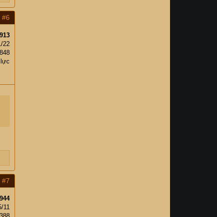
#6
913
1/22
848
 lực
#7
944
5/11
,388