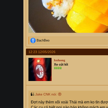
R
BachBeo
e
a
12:23 12/05/2026
c
t
hxduong
i
Xe cút kít
o
n
s
:
Jake CNK nói:
Đợt này thèm xôi xoài Thái mà em ko tìn đượ
Các cụ có biết nơi nào bán không mách em v