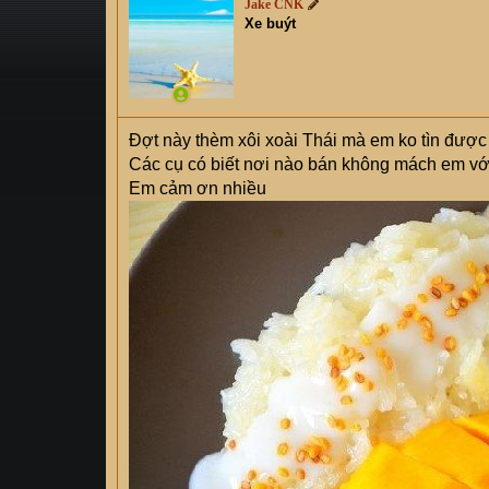
Jake CNK
s
i
Xe buýt
t
a
r
t
e
Đợt này thèm xôi xoài Thái mà em ko tìn được
r
Các cụ có biết nơi nào bán không mách em vớ
Em cảm ơn nhiều