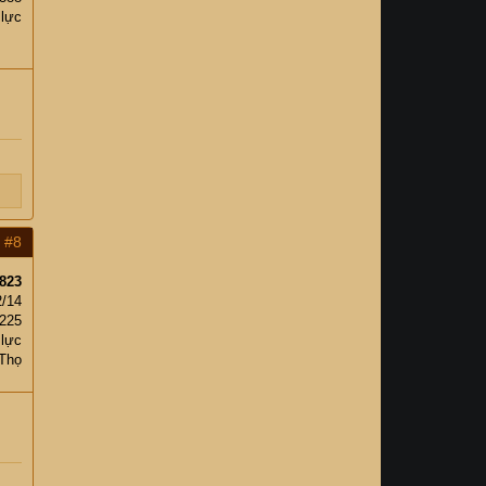
 lực
#8
823
2/14
,225
 lực
Thọ