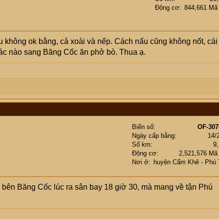
Động cơ
844,661 Mã
u không ok bằng, cả xoài và nếp. Cách nấu cũng không nốt, cái
ác nào sang Băng Cốc ăn phở bò. Thua ạ.
Biển số
OF-307
Ngày cấp bằng
14/
Số km
9
Động cơ
2,521,576 Mã
Nơi ở
huyện Cẩm Khê - Phú 
ên Băng Cốc lúc ra sân bay 18 giờ 30, mà mang về tận Phú