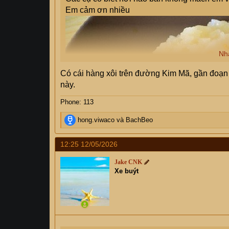
Em cảm ơn nhiều
Nh
Có cái hàng xôi trên đường Kim Mã, gần đoạn
này.
Phone: 113
R
hong.viwaco
và
BachBeo
e
a
12:25 12/05/2026
c
t
Jake CNK
i
Xe buýt
o
n
s
: