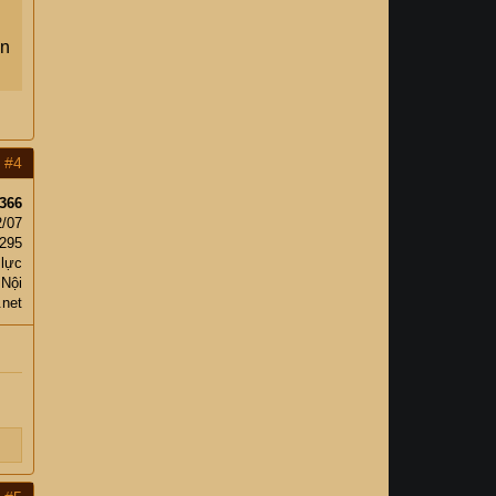
ón
#4
366
2/07
,295
 lực
 Nội
.net