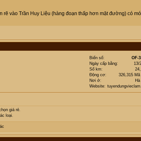
n rẽ vào Trần Huy Liệu (hàng đoạn thấp hơn mặt đường) có m
Biển số
OF-3
Ngày cấp bằng
13/
Số km
24
Động cơ
326,315 Mã
Nơi ở
Hà
Website
tuyendungvieclam
chọn giá rẻ.
c loại.
ác