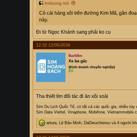
hxduong nói:
Có cái hàng xôi trên đường Kim Mã, gần đoạ
này.
Đi từ Ngọc Khánh sang phải ko cụ
12:32 12/05/2026
BachBeo
Xe ba gác
{Kinh doanh chuyên nghiệp}
Tha thiết tìm đối tác đi ăn xôi xoài
Sim Du Lịch Quốc Tế, có tất cả các quốc gia, nhiều tùy 
Sim Data Viettel, Vinaphone, Mobifone, Vietnammobile cá
R
artura
,
Lê Bảo Minh
,
DaDieuchienxu
và 4 người kh
e
a