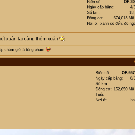
Biển số
OF-30
Ngày cấp bằng
4/
Số km
18
Động cơ
674,013 Mã
Nơi ở
xanh cỏ đến, đỏ ngó
iết xuân lại càng thêm xuân
Ô ép chém gió là tòng phạm
Biển số
OF-557
Ngày cấp bằng
8/
Số km
Động cơ
152,650 Mã
Tuổi
Nơi ở
ha