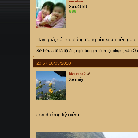
muadem
s
i
Xe cút kít
t
a
r
t
e
Hay quá, các cụ đúng đang hồi xuân nên gặp t
r
Sở hữu a tô là tội ác, ngồi trong a tô là tội phạm, vào 
20:57 16/03/2018
kieuxuan2
Xe máy
con đường kỷ niệm