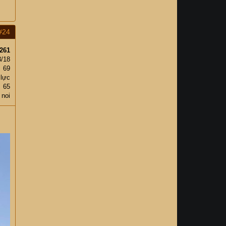
#24
261
3/18
69
 lực
65
 noi