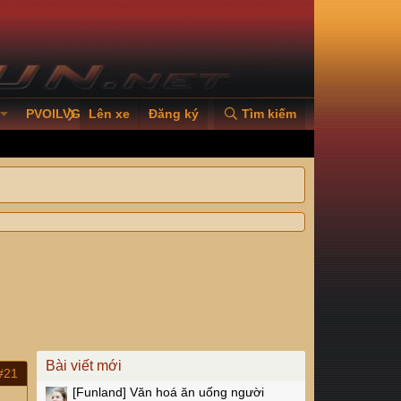
PVOILVGC2026
Lên xe
Đăng ký
Tìm kiếm
Bài viết mới
#21
[Funland]
Văn hoá ăn uống người