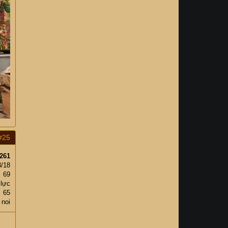
#25
261
3/18
69
 lực
65
 noi