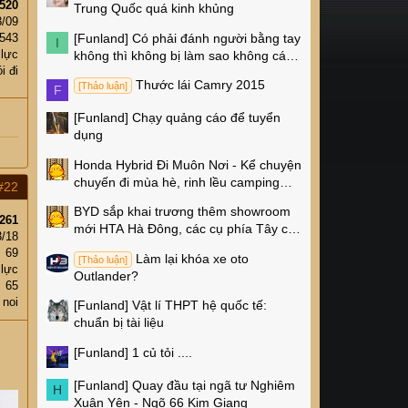
520
Trung Quốc quá kinh khủng
3/09
[Funland]
Có phải đánh người bằng tay
,543
I
 lực
không thì không bị làm sao không các
i đi
cụ?
Thước lái Camry 2015
[Thảo luận]
F
[Funland]
Chạy quảng cáo để tuyển
dụng
Honda Hybrid Đi Muôn Nơi - Kể chuyện
chuyến đi mùa hè, rinh lều camping
#22
Naturehike 4 triệu về nhà!
BYD sắp khai trương thêm showroom
261
mới HTA Hà Đông, các cụ phía Tây có
3/18
thêm chỗ xem xe rồi!
69
Làm lại khóa xe oto
[Thảo luận]
 lực
Outlander?
65
 noi
[Funland]
Vật lí THPT hệ quốc tế:
chuẩn bị tài liệu
[Funland]
1 củ tỏi ....
[Funland]
Quay đầu tại ngã tư Nghiêm
H
Xuân Yên - Ngõ 66 Kim Giang