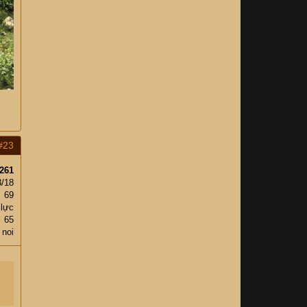
#23
261
3/18
69
 lực
65
 noi