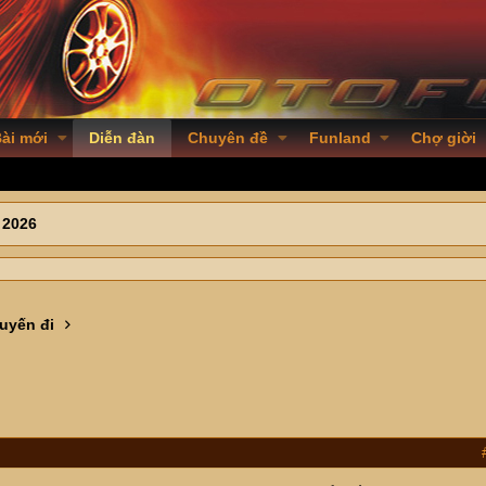
ài mới
Diễn đàn
Chuyên đề
Funland
Chợ giời
 2026
uyến đi