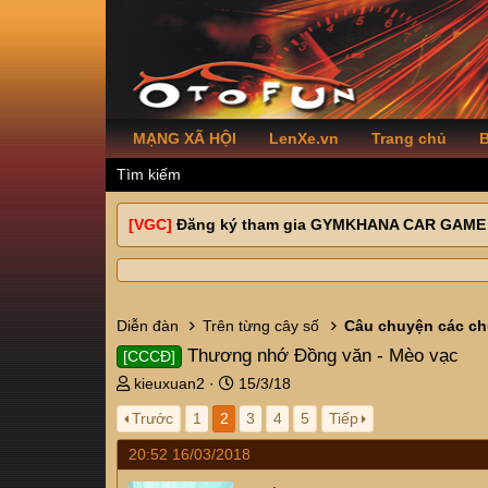
MẠNG XÃ HỘI
LenXe.vn
Trang chủ
B
Tìm kiếm
[VGC]
Đăng ký tham gia GYMKHANA CAR GAME
Diễn đàn
Trên từng cây số
Câu chuyện các ch
Thương nhớ Đồng văn - Mèo vạc
[CCCĐ]
T
N
kieuxuan2
15/3/18
h
g
Trước
1
2
3
4
5
Tiếp
r
à
e
y
20:52 16/03/2018
a
g
d
ử