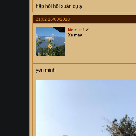
hấp hối hồi xuân cụ ạ
21:02 16/03/2018
kieuxuan2
Xe máy
yên minh