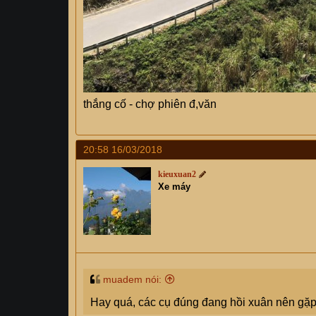
thắng cố - chợ phiên đ,văn
20:58 16/03/2018
kieuxuan2
Xe máy
muadem nói:
Hay quá, các cụ đúng đang hồi xuân nên gặp 